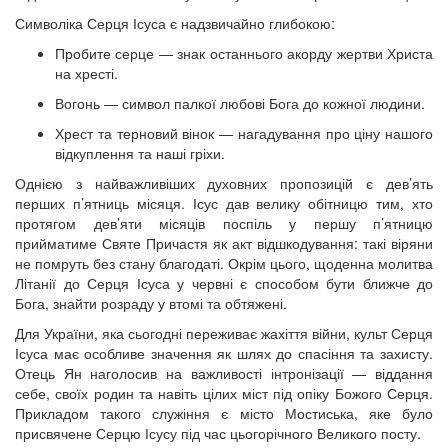
Символіка Серця Ісуса є надзвичайно глибокою:
Пробите серце — знак останнього акорду жертви Христа
на хресті.
Вогонь — символ палкої любові Бога до кожної людини.
Хрест та терновий вінок — нагадування про ціну нашого
відкуплення та наші гріхи.
Однією з найважливіших духовних пропозицій є дев’ять
перших п’ятниць місяця. Ісус дав велику обітницю тим, хто
протягом дев’яти місяців поспіль у першу п’ятницю
прийматиме Святе Причастя як акт відшкодування: такі віряни
не помруть без стану благодаті. Окрім цього, щоденна молитва
Літанії до Серця Ісуса у червні є способом бути ближче до
Бога, знайти розраду у втомі та обтяжені.
Для України, яка сьогодні переживає жахіття війни, культ Серця
Ісуса має особливе значення як шлях до спасіння та захисту.
Отець Ян наголосив на важливості інтронізації — віддання
себе, своїх родин та навіть цілих міст під опіку Божого Серця.
Прикладом такого служіння є місто Мостиська, яке було
присвячене Серцю Ісусу під час цьогорічного Великого посту.