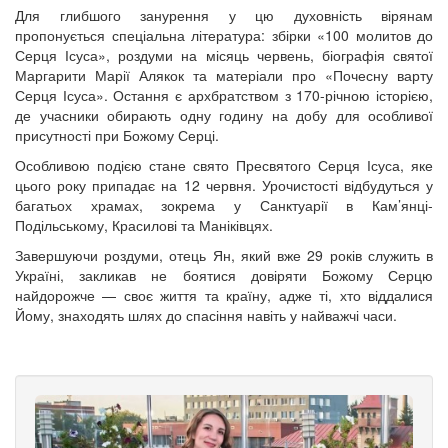
Для глибшого занурення у цю духовність вірянам
пропонується спеціальна література: збірки «100 молитов до
Серця Ісуса», роздуми на місяць червень, біографія святої
Маргарити Марії Алякок та матеріали про «Почесну варту
Серця Ісуса». Остання є архбратством з 170-річною історією,
де учасники обирають одну годину на добу для особливої
присутності при Божому Серці.
Особливою подією стане свято Пресвятого Серця Ісуса, яке
цього року припадає на 12 червня. Урочистості відбудуться у
багатьох храмах, зокрема у Санктуарії в Кам’янці-
Подільському, Красилові та Маніківцях.
Завершуючи роздуми, отець Ян, який вже 29 років служить в
Україні, закликав не боятися довіряти Божому Серцю
найдорожче — своє життя та країну, адже ті, хто віддалися
Йому, знаходять шлях до спасіння навіть у найважчі часи.