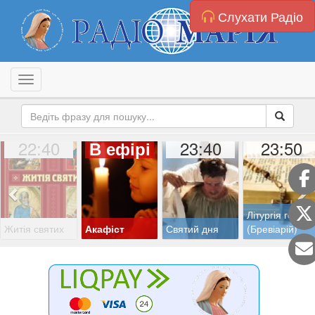
Слухати Радіо
Toggle navigation
22:40
23:40
23:50
В ефірі
Літургія годин
Житія святих
Акафіст
Святий дня
(Бревіарій)