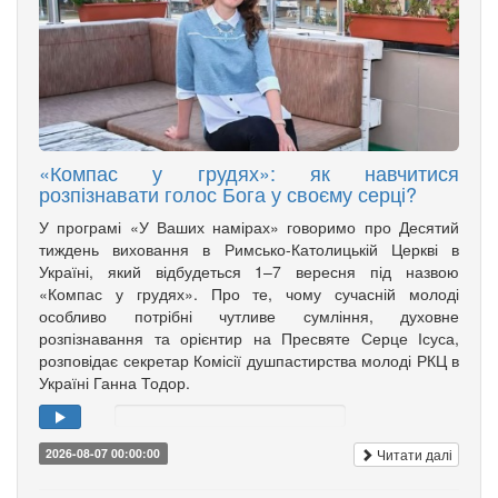
«Компас у грудях»: як навчитися
розпізнавати голос Бога у своєму серці?
У програмі «У Ваших намірах» говоримо про Десятий
тиждень виховання в Римсько-Католицькій Церкві в
Україні, який відбудеться 1–7 вересня під назвою
«Компас у грудях». Про те, чому сучасній молоді
особливо потрібні чутливе сумління, духовне
розпізнавання та орієнтир на Пресвяте Серце Ісуса,
розповідає секретар Комісії душпастирства молоді РКЦ в
Україні Ганна Тодор.
Читати далі
2026-08-07 00:00:00