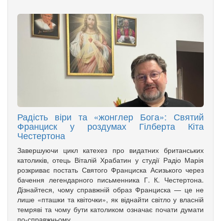
Радість віри та «жонглер Бога»: Святий
Франциск у роздумах Гілберта Кіта
Честертона
Завершуючи цикл катехез про видатних британських
католиків, отець Віталій Храбатин у студії Радіо Марія
розкриває постать Святого Франциска Асизького через
бачення легендарного письменника Г. К. Честертона.
Дізнайтеся, чому справжній образ Франциска — це не
лише «пташки та квіточки», як віднайти світло у власній
темряві та чому бути католиком означає почати думати
по-справжньому.