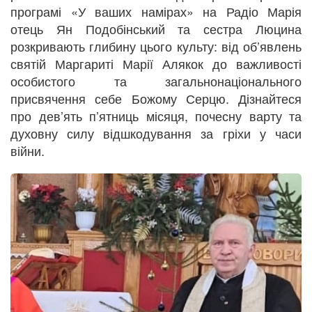
програмі «У ваших намірах» на Радіо Марія
отець Ян Подобінський та сестра Люцина
розкривають глибину цього культу: від об’явлень
святій Маргариті Марії Алякок до важливості
особистого та загальнонаціонального
присвячення себе Божому Серцю. Дізнайтеся
про дев’ять п’ятниць місяця, почесну варту та
духовну силу відшкодування за гріхи у часи
війни.