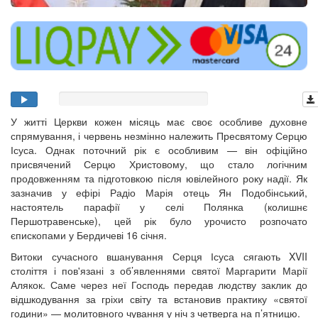
У житті Церкви кожен місяць має своє особливе духовне
спрямування, і червень незмінно належить Пресвятому Серцю
Ісуса. Однак поточний рік є особливим — він офіційно
присвячений Серцю Христовому, що стало логічним
продовженням та підготовкою після ювілейного року надії. Як
зазначив у ефірі Радіо Марія отець Ян Подобінський,
настоятель парафії у селі Полянка (колишнє
Першотравенське), цей рік було урочисто розпочато
єпископами у Бердичеві 16 січня.
Витоки сучасного вшанування Серця Ісуса сягають XVII
століття і пов'язані з об’явленнями святої Маргарити Марії
Алякок. Саме через неї Господь передав людству заклик до
відшкодування за гріхи світу та встановив практику «святої
години» — молитовного чування у ніч з четверга на п’ятницю.