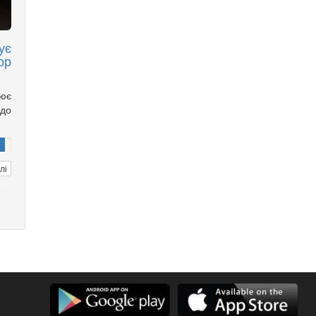
ує
ор
нює
до
лі