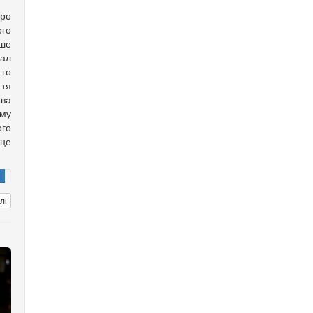
ро
го
ише
хал
го
ття
ва
ому
го
рце
лі