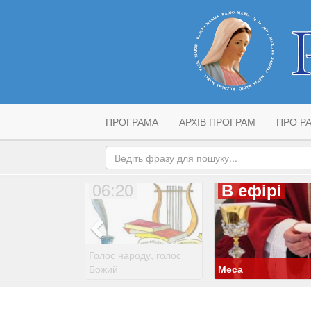
ПРОГРАМА
АРХІВ ПРОГРАМ
ПРО РА
06:20
В ефірі
Голос народу, голос
Божий
Меса