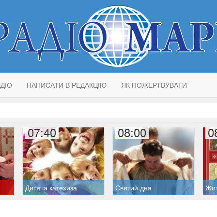
ДІО
НАПИСАТИ В РЕДАКЦІЮ
ЯК ПОЖЕРТВУВАТИ
07:40
08:00
0
Дитяча катехиза
Святий дня
Жит