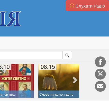
Слухати Радіо
8:10
08:15
09:00
ія святих
Слово на кожен день
Молитовна ліні