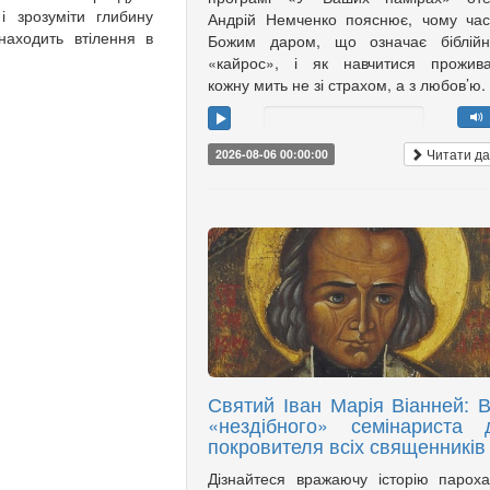
і зрозуміти глибину
Андрій Немченко пояснює, чому ча
находить втілення в
Божим даром, що означає біблійн
«кайрос», і як навчитися прожива
кожну мить не зі страхом, а з любов’ю.
Читати да
2026-08-06 00:00:00
Святий Іван Марія Віанней: В
«нездібного» семінариста 
покровителя всіх священників
Дізнайтеся вражаючу історію парох