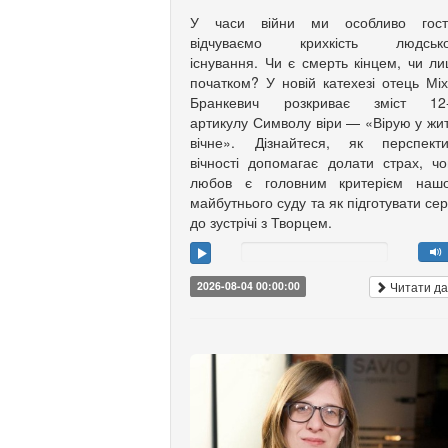
У часи війни ми особливо гост
відчуваємо крихкість людсько
існування. Чи є смерть кінцем, чи л
початком? У новій катехезі отець Мі
Бранкевич розкриває зміст 12-
артикулу Символу віри — «Вірую у жи
вічне». Дізнайтеся, як перспекти
вічності допомагає долати страх, ч
любов є головним критерієм нашо
майбутнього суду та як підготувати се
до зустрічі з Творцем.
Читати да
2026-08-04 00:00:00