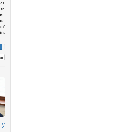
ла
 та
дин
ане
ієї
іть
лі
 у