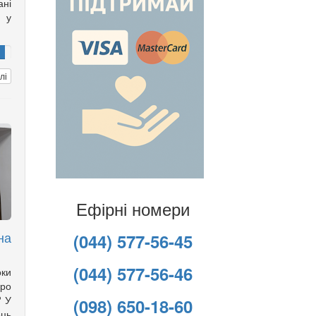
ані
ю у
лі
Ефірні номери
на
(044) 577-56-45
(044) 577-56-46
оки
ро
? У
(098) 650-18-60
ць