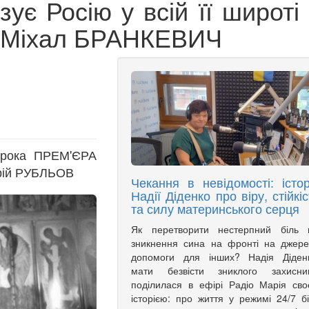
ує Росію у всій її широті
ць Міхал БРАНКЕВИЧ
ирока ПРЕМ'ЄРА
рій РУБЛЬОВ
Чекання в невідомості: істор
Надії Діденко про віру, стійкіс
та силу материнського серця
Як перетворити нестерпний біль в
зникнення сина на фронті на джер
допомоги для інших? Надія Діденк
мати безвісти зниклого захисник
поділилася в ефірі Радіо Марія св
історією: про життя у режимі 24/7 б