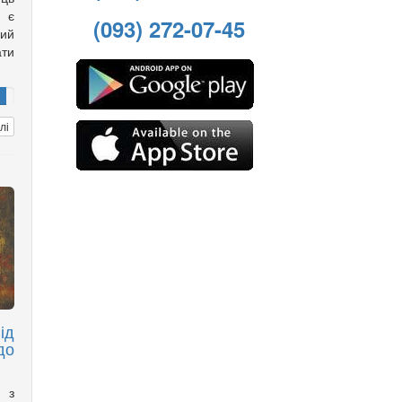
с є
(093) 272-07-45
ий
ти
лі
ід
до
а з