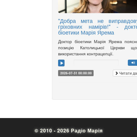
"Добра мета не виправдов
гріховних намірів!" - докт
біоетики Марія Ярема
Доктор біоетики Марія Ярема пояс
позицію Католицької Церкви що
використання контрацепції.
Читати да
2026-07-31 00:00:00
© 2010 - 2026 Радіо Марія