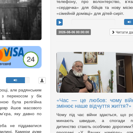
телефону, про волонтерство, в’яз
«сердечка» для бійців та нову місі
«сімейній домівці» для дітей-сиріт.
Читати да
2026-08-06 00:00:00
році, але радянським
 з перекосом у бік
«Час — це любов: чому вій
иною була релігійна
змінює наше відчуття життя?»
девр йшов масового
м'єра, яку давно по
Чому під час війни здається, що р
минають швидше, а спогади п
еба не піддаватися
дитинство стають особливо дорогими
вилині. Камери дуже
програмі «У Ваших намірах» оте