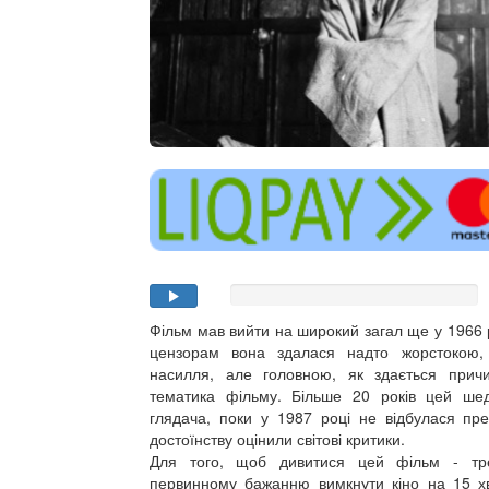
Фільм мав вийти на широкий загал ще у 1966 
цензорам вона здалася надто жорстокою,
насилля, але головною, як здається прич
тематика фільму. Більше 20 років цей ше
глядача, поки у 1987 році не відбулася пре
достоїнству оцінили світові критики.
Для того, щоб дивитися цей фільм - тр
первинному бажанню вимкнути кіно на 15 х