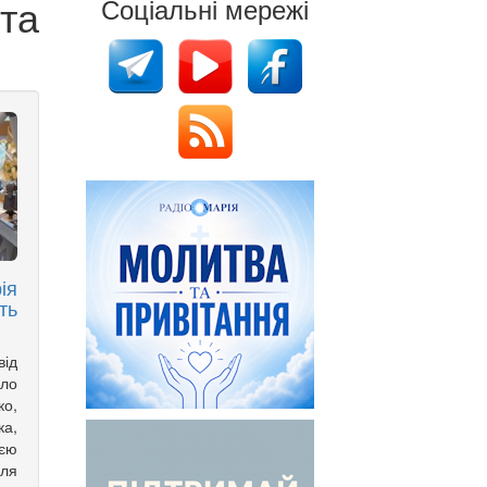
 та
Соціальні мережі
ія
ть
ід
ело
о,
а,
оєю
іля