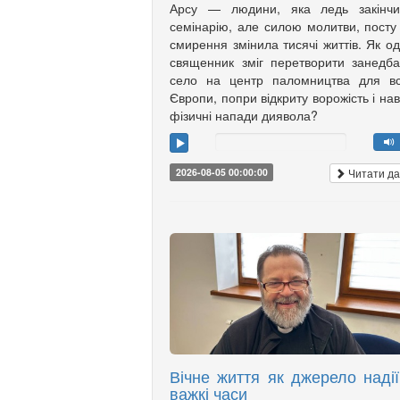
Арсу — людини, яка ледь закінчи
семінарію, але силою молитви, посту
смирення змінила тисячі життів. Як о
священник зміг перетворити занедб
село на центр паломництва для вс
Європи, попри відкриту ворожість і нав
фізичні напади диявола?
Читати да
2026-08-05 00:00:00
Вічне життя як джерело надії
важкі часи