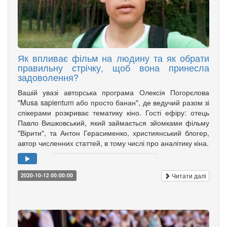
Як впливає фільм на людину та як обрати
правильну стрічку, щоб вона принесла
задоволення?
Вашій увазі авторська програма Олексія Погорєлова
"Musa sapientum або просто банан", де ведучий разом зі
спікерами розкриває тематику кіно. Гості ефіру: отець
Павло Вишковський, який займається зйомками фільму
"Вірити", та Антон Герасименко, християнський блогер,
автор численних статтей, в тому числі про аналітику кіна.
Читати далі
2020-10-12 00:00:00