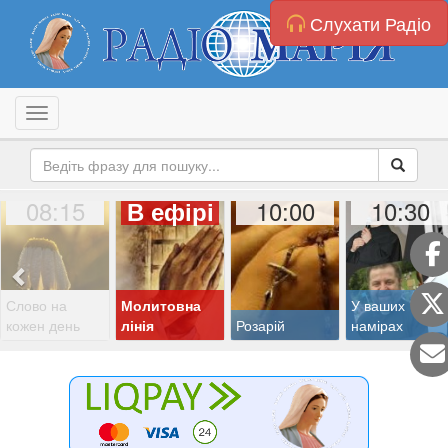
Слухати Радіо
Toggle navigation
08:15
10:00
10:30
В ефірі
Слово на
Молитовна
У ваших
кожен день
лінія
Розарій
намірах