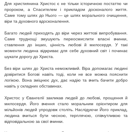
Для християнина Христос є не тільки історичною постаттю чи
пророком, а Спасителем і прикладом досконалого життя.
Саме тому шлях до Нього — це шлях морального очищення,
віри та духовного вдосконалення.
Багато людей приходять до віри через життєві випробування.
Саме труднощі змушують переосмислити власні вчинки,
ставлення до інших, цінність любові й милосердя. У такі
моменти людина відкриває для себе духовний світ і починає
шукати дорогу до Христа.
Без віри шлях до Христа неможливий. Віра допомагає людині
довіритися Богові навіть тоді, коли не все можна пояснити
логікою. Вона зміцнює дух, дає надію та вчить бачити добро
навіть у складних обставинах.
Христос у Євангелії закликав людей до любові, прощення й
милосердя. Його вчення стало моральним орієнтиром для
мільйонів людей упродовж століть. Наслідуючи Його приклад,
людина вчиться бути чесною, терплячою, співчутливою та
відповідальною за свої вчинки.