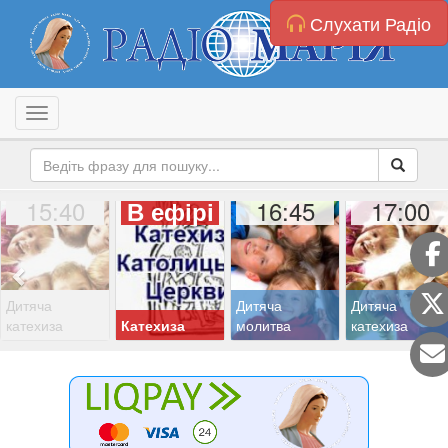
Слухати Радіо
Toggle navigation
15:40
16:45
17:00
В ефірі
Дитяча
Дитяча
Дитяча
катехиза
Катехиза
молитва
катехиза