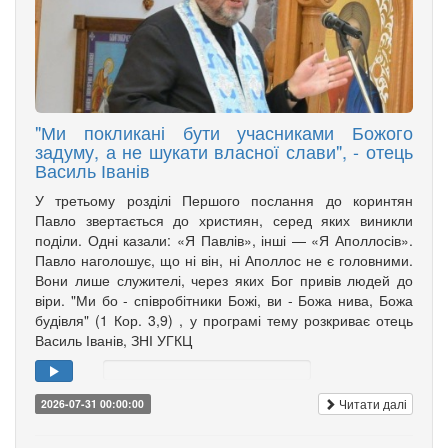
"Ми покликані бути учасниками Божого
задуму, а не шукати власної слави", - отець
Василь Іванів
У третьому розділі Першого послання до коринтян
Павло звертається до християн, серед яких виникли
поділи. Одні казали: «Я Павлів», інші — «Я Аполлосів».
Павло наголошує, що ні він, ні Аполлос не є головними.
Вони лише служителі, через яких Бог привів людей до
віри. "Ми бо - співробітники Божі, ви - Божа нива, Божа
будівля" (1 Кор. 3,9) , у програмі тему розкриває отець
Василь Іванів, ЗНІ УГКЦ
Читати далі
2026-07-31 00:00:00