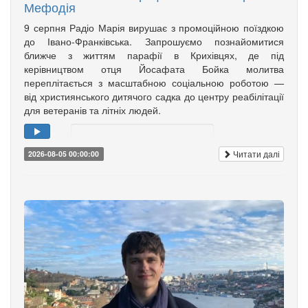
Мефодія
9 серпня Радіо Марія вирушає з промоційною поїздкою
до Івано-Франківська. Запрошуємо познайомитися
ближче з життям парафії в Крихівцях, де під
керівництвом отця Йосафата Бойка молитва
переплітається з масштабною соціальною роботою —
від християнського дитячого садка до центру реабілітації
для ветеранів та літніх людей.
Читати далі
2026-08-05 00:00:00