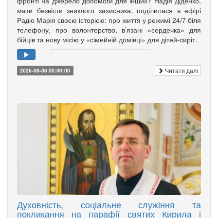
фронті на джерело допомоги для інших? Надія Діденко,
мати безвісти зниклого захисника, поділилася в ефірі
Радіо Марія своєю історією: про життя у режимі 24/7 біля
телефону, про волонтерство, в’язані «сердечка» для
бійців та нову місію у «сімейній домівці» для дітей-сиріт.
Читати далі
2026-08-06 00:00:00
Духовність, соціальне служіння та
покликання на парафії святих Кирила і