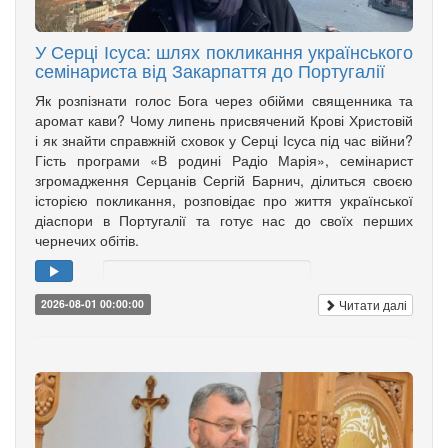
У Серці Ісуса: шлях покликання українського
семінариста від Закарпаття до Португалії
Як розпізнати голос Бога через обійми священника та
аромат кави? Чому липень присвячений Крові Христовій
і як знайти справжній сховок у Серці Ісуса під час війни?
Гість програми «В родині Радіо Марія», семінарист
згромадження Серцанів Сергій Барнич, ділиться своєю
історією покликання, розповідає про життя української
діаспори в Португалії та готує нас до своїх перших
чернечих обітів.
Читати далі
2026-08-01 00:00:00