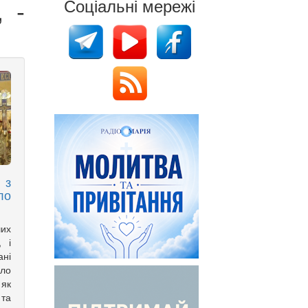
 -
Соціальні мережі
 з
ло
ших
, і
ані
ло
 як
 та