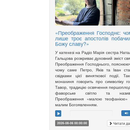
«Преображення Господнє: чо
лише троє апостолів побачи
Божу славу?»
У катехезі на Радіо Марія сестра Ната
Гальцова розкриває духовний зміст св
Преображення Господнього, пояснюю
чому саме Петро, Яків та Іван ст
свідками цієї виняткової події. Та
монахиня говорить про символіку г
Тавор, традицію освячення першоплод
фаворське світло та назив
Преображення «малою теофанією»
малим Богоявленням.
Читати да
2026-08-06 00:00:00