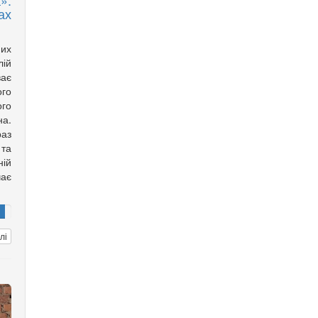
»:
ах
них
лій
ває
ого
го
а.
аз
та
ній
чає
лі