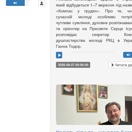
який відбудеться 1–7 вересня під наз
«Компас у грудях». Про те, чо
сучасній молоді особливо потріб
чутливе сумління, духовне розпізнава
та орієнтир на Пресвяте Серце Ісу
розповідає секретар Коміс
душпастирства молоді РКЦ в Украї
Ганна Тодор.
Читати да
2026-08-07 00:00:00