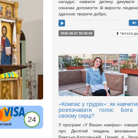
нагадує: навчити дитину дякувати
означає допомогти їй вирости людин
здатною творити добро.
Читати да
2026-08-07 00:00:00
«Компас у грудях»: як навчити
розпізнавати голос Бога
своєму серці?
У програмі «У Ваших намірах» говор
про Десятий тиждень виховання
Римсько-Католицькій Церкві в Украї