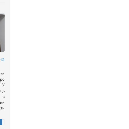
на
оки
ро
? У
ць
с є
ий
ти