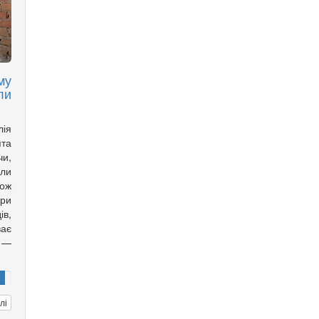
му
ли
лія
ята
чи,
али
кож
ори
ів,
ає
 —
лі