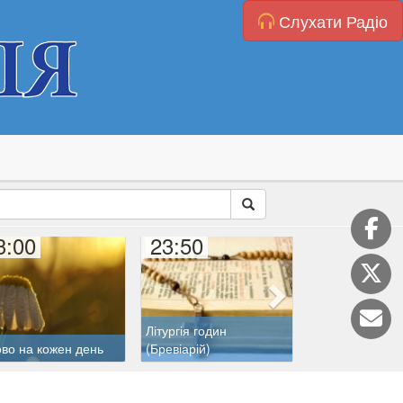
Слухати Радіо
3:00
23:50
00:00
Літургія годин
во на кожен день
(Бревіарій)
Розарій