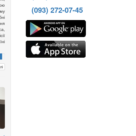
вою
(093) 272-07-45
му
ні
ння
са,
ії
ні
лі