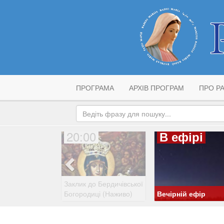
ПРОГРАМА
АРХІВ ПРОГРАМ
ПРО РА
20:00
В ефірі
Заклик до Бердичівської
Богородиці (Наживо)
Вечірній ефір