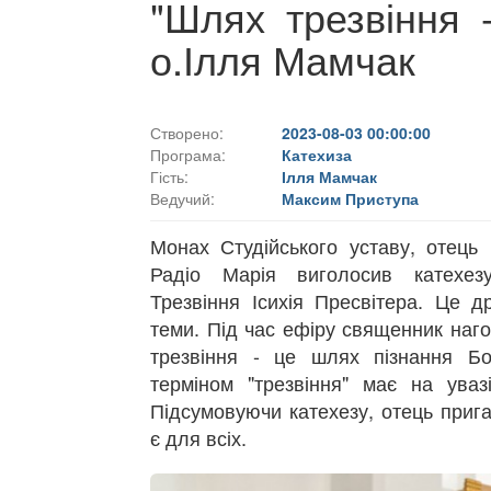
"Шлях трезвіння 
о.Ілля Мамчак
Створено:
2023-08-03 00:00:00
Програма:
Катехиза
Гість:
Ілля Мамчак
Ведучий:
Максим Приступа
Монах Студійського уставу, отець
Радіо Марія виголосив катехез
Трезвіння Ісихія Пресвітера. Це др
теми. Під час ефіру священник наг
трезвіння - це шлях пізнання Бо
терміном "трезвіння" має на увазі
Підсумовуючи катехезу, отець прига
є для всіх.