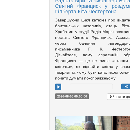
Радість віри та «жонглер Бога
Святий Франциск у роздум
Гілберта Кіта Честертона
Завершуючи цикл катехез про видат
британських католиків, отець Віта
Храбатин у студії Радіо Марія розкри
постать Святого Франциска Асизьк
через бачення легендарно
письменника Г. К. Честертон
Дізнайтеся, чому справжній обр
Франциска — це не лише «пташки 
квіточки», як віднайти світло у влас
темряві та чому бути католиком озна
почати думати по-справжньому.
Читати да
2026-08-06 00:00:00