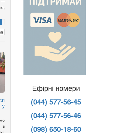
 —
ою,
лі
Ефірні номери
ся
(044) 577-56-45
 у
(044) 577-56-46
имо
 в
(098) 650-18-60
ні,