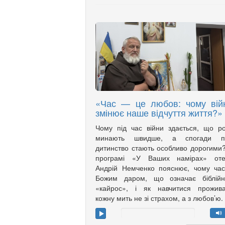
«Час — це любов: чому вій
змінює наше відчуття життя?»
Чому під час війни здається, що р
минають швидше, а спогади п
дитинство стають особливо дорогими
програмі «У Ваших намірах» оте
Андрій Немченко пояснює, чому ча
Божим даром, що означає біблійн
«кайрос», і як навчитися прожива
кожну мить не зі страхом, а з любов’ю.