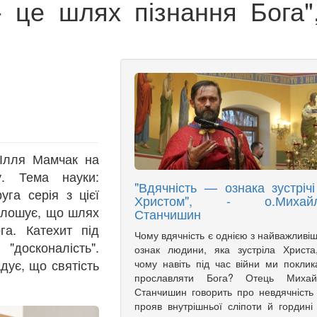
- це шлях пізнання Бога",
 Ілля Мамчак на
у. Тема науки:
"Вдячність — ознака зустрічі
уга серія з цієї
Христом", - о.Михай
олошує, що шлях
Станчишин
га. Катехит під
Чому вдячність є однією з найважливі
 "досконалість".
ознак людини, яка зустріла Христа
дує, що святість
чому навіть під час війни ми поклик
прославляти Бога? Отець Михай
Станчишин говорить про невдячність
прояв внутрішньої сліпоти й гордині