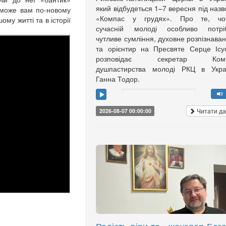
який відбудеться 1–7 вересня під наз
оможе вам по-новому
«Компас у грудях». Про те, чо
му житті та в історії
сучасній молоді особливо потріб
чутливе сумління, духовне розпізнава
та орієнтир на Пресвяте Серце Ісу
розповідає секретар Коміс
душпастирства молоді РКЦ в Украї
Ганна Тодор.
Читати да
2026-08-07 00:00:00