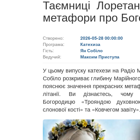
Таємниці Лоретан
метафори про Бо
Створено:
2026-05-28 00:00:00
Програма:
Катехиза
Гість:
Ян Собіло
Ведучий:
Максим Приступа
У цьому випуску катехези на Радіо 
Собіло розкриває глибину Марійног
пояснює значення прекрасних метаф
літанії. Ви дізнаєтесь, чому
Богородицю «Трояндою духовно
слонової кості» та «Ковчегом завіту»