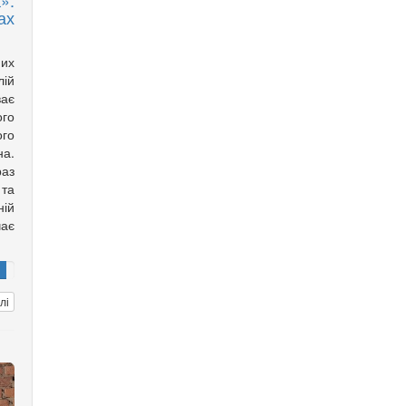
»:
ах
них
лій
ває
ого
го
а.
аз
та
ній
чає
лі