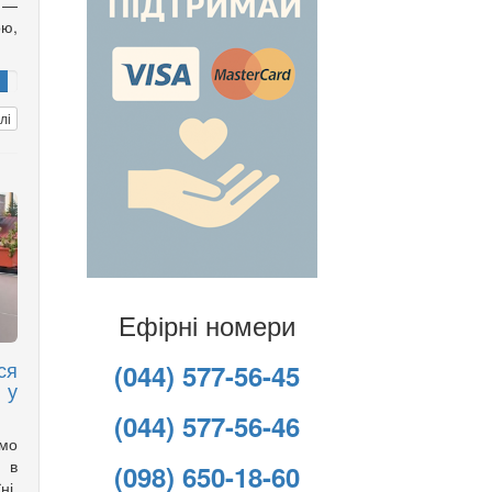
 —
ою,
лі
Ефірні номери
ся
(044) 577-56-45
 у
(044) 577-56-46
имо
 в
(098) 650-18-60
ні,