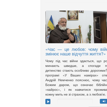
«Час — це любов: чому вій
змінює наше відчуття життя?»
Чому під час війни здається, що р
минають швидше, а спогади п
дитинство стають особливо дорогими
програмі «У Ваших намірах» оте
Андрій Немченко пояснює, чому ча
Божим даром, що означає біблійн
«кайрос», і як навчитися прожива
кожну мить не зі страхом, а з любов’ю.