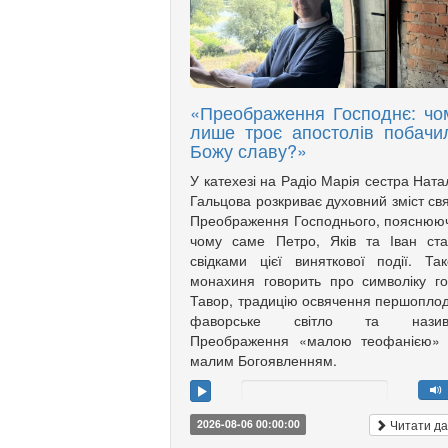
«Преображення Господнє: чо
лише троє апостолів побачи
Божу славу?»
У катехезі на Радіо Марія сестра Ната
Гальцова розкриває духовний зміст св
Преображення Господнього, пояснюю
чому саме Петро, Яків та Іван ст
свідками цієї виняткової події. Та
монахиня говорить про символіку г
Тавор, традицію освячення першоплод
фаворське світло та назив
Преображення «малою теофанією»
малим Богоявленням.
Читати да
2026-08-06 00:00:00