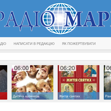
ДІО
НАПИСАТИ В РЕДАКЦІЮ
ЯК ПОЖЕРТВУВАТИ
06:00
06:20
0
Дитяча катехиза
Житія святих
Ран