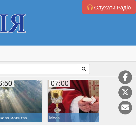
Слухати Радіо
6:50
07:00
08:00
кова молитва
Меса
Дитяча катехиз