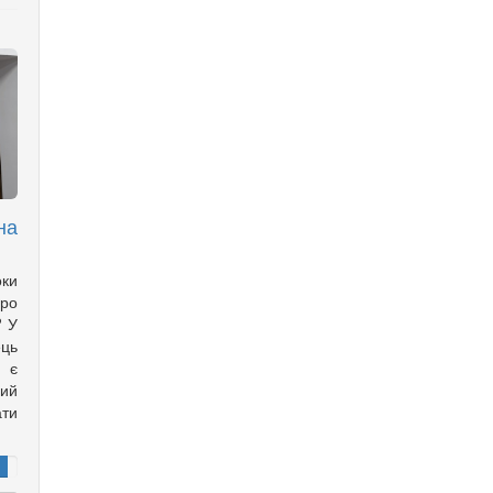
на
оки
ро
? У
ць
с є
ий
ти