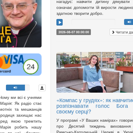
нагадує: навчити дитину дякувати
означає допомогти їй вирости людин
здатною творити добро.
Читати да
2026-08-07 00:00:00
 Чому ми всі є учнями
«Компас у грудях»: як навчити
 Марія
: Як радіо стає
розпізнавати голос Бога
мотніх та мешканців
своєму серці?
ородиця захищає нас
У програмі «У Ваших намірах» говор
еред якою тремтить
про Десятий тиждень виховання
Марія робить нашу
Римсько-Католицькій Церкві в Украї
чи до неї «бантик»