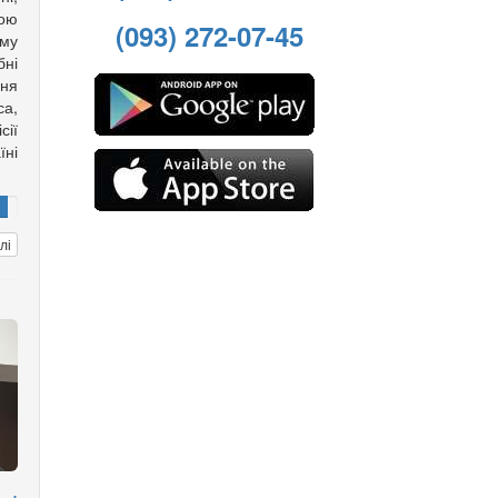
вою
(093) 272-07-45
му
ні
ння
са,
ії
ні
лі