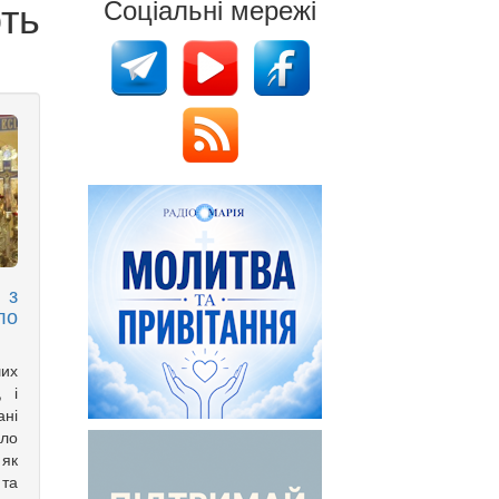
ть
Соціальні мережі
 з
ло
ших
, і
ані
ло
 як
 та