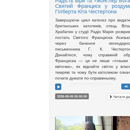
Радість віри та «жонглер Бога
Святий Франциск у роздум
Гілберта Кіта Честертона
Завершуючи цикл катехез про видат
британських католиків, отець Віта
Храбатин у студії Радіо Марія розкри
постать Святого Франциска Асизьк
через бачення легендарно
письменника Г. К. Честертон
Дізнайтеся, чому справжній обр
Франциска — це не лише «пташки 
квіточки», як віднайти світло у влас
темряві та чому бути католиком озна
почати думати по-справжньому.
Читати да
2026-08-06 00:00:00