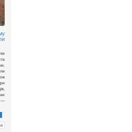
му
ли
лія
ята
чи,
али
кож
ори
ів,
ає
 —
лі