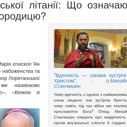
ської літанії: Що означаю
городицю?
Марія єпископ Ян
о набоженства та
"Вдячність — ознака зустрічі
ор Лоретанської
Христом", - о.Михай
 ми називаємо
Станчишин
ю», «Вежею зі
Чому вдячність є однією з найважливі
.
ознак людини, яка зустріла Христа
чому навіть під час війни ми поклик
прославляти Бога? Отець Михай
Станчишин говорить про невдячність
прояв внутрішньої сліпоти й гордині