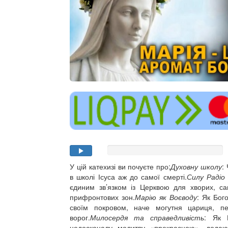
У цій катехизі ви почуєте про:
Духовну школу
:
в школі Ісуса аж до самої смерті.
Силу Радіо
єдиним зв’язком із Церквою для хворих, са
прифронтових зон.
Марію як Воєводу
: Як Бог
своїм покровом, наче могутня цариця, п
ворог.
Милосердя та справедливість
: Як 
недосконалу молитву «прекрасною», додаю