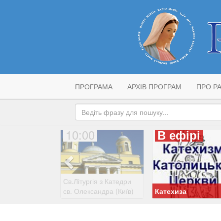
ПРОГРАМА
АРХІВ ПРОГРАМ
ПРО РА
10:00
В ефірі
Св.Літургія з Катедри
св. Олександра (Київ)
Катехиза