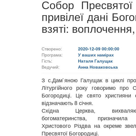
Собор Пресвятої 
привілеї дані Бог
взяті: воплочення,
Створено:
2020-12-09 00:00:00
Програма:
У ваших намірах
Гість:
Наталя Галущак
Ведучий:
Анна Новаковська
З с.Дам`яною Галущак в циклі пр
Літургійного року говоримо про 
Богородиці. Це свято християни 
відзначають 8 січня.
Східна Церква, вихваляю
богоматеринства, при­значил
Христового Різдва на окреме звел
Пресвятої Богородиці.