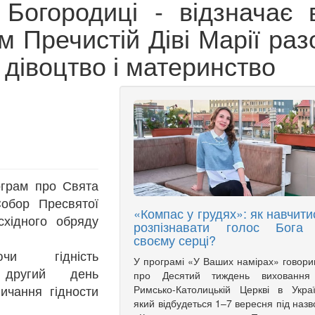
Богородиці - відзначає в
ом Пречистій Діві Марії ра
 дівоцтво і материнство
ограм про Свята
Собор Пресвятої
«Компас у грудях»: як навчити
східного обряду
розпізнавати голос Бога
своєму серці?
чи гідність
У програмі «У Ваших намірах» говор
а другий день
про Десятий тиждень виховання
ичання гідности
Римсько-Католицькій Церкві в Украї
який відбудеться 1–7 вересня під наз