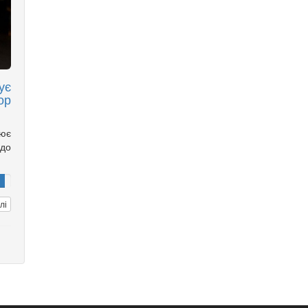
ує
ор
нює
до
лі