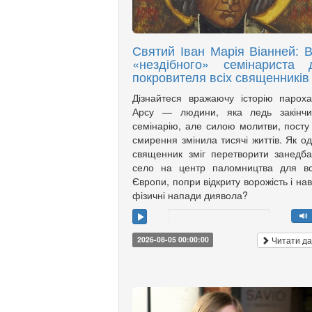
Святий Іван Марія Віанней: В
«нездібного» семінариста 
покровителя всіх священників
Дізнайтеся вражаючу історію парох
Арсу — людини, яка ледь закінчи
семінарію, але силою молитви, посту
смирення змінила тисячі життів. Як о
священник зміг перетворити занедб
село на центр паломництва для вс
Європи, попри відкриту ворожість і нав
фізичні напади диявола?
Читати да
2026-08-05 00:00:00