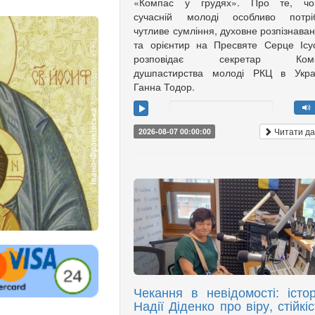
«Компас у грудях». Про те, чо
сучасній молоді особливо потріб
чутливе сумління, духовне розпізнава
та орієнтир на Пресвяте Серце Ісу
розповідає секретар Коміс
душпастирства молоді РКЦ в Украї
Ганна Тодор.
Читати да
2026-08-07 00:00:00
Чекання в невідомості: істор
Надії Діденко про віру, стійкіс