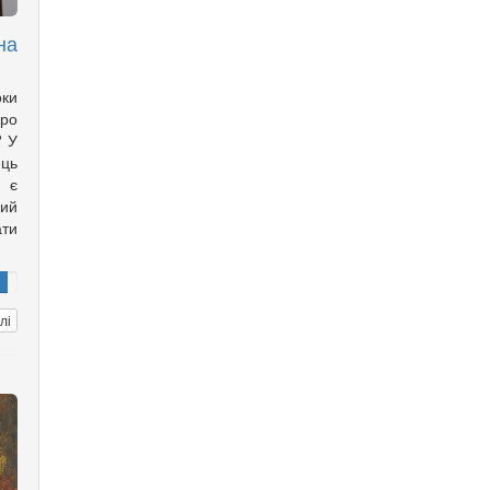
на
оки
ро
? У
ць
с є
ий
ти
лі