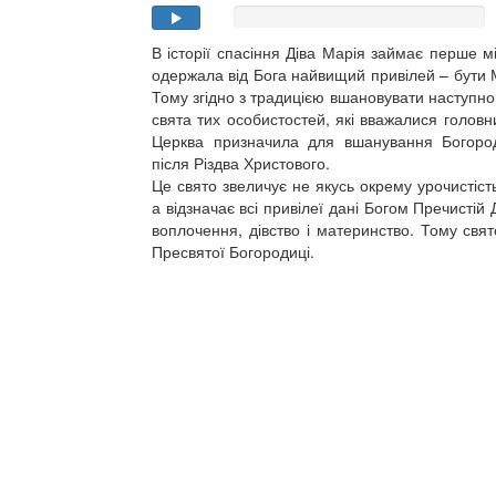
В історії спасіння Діва Марія займає перше м
одержала від Бога найвищий привілей – бути 
Тому згідно з традицією вшановувати наступно
свята тих особистостей, які вважалися голов
Церква призначила для вшанування Богоро
після Різдва Христового.
Це свято звеличує не якусь окрему урочистість
а відзначає всі привілеї дані Богом Пречистій Д
воплочення, дівство і материнство. Тому свя
Пресвятої Богородиці.