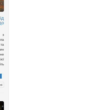
ід
до
а з
ла
 та
дин
ане
ієї
іть
лі