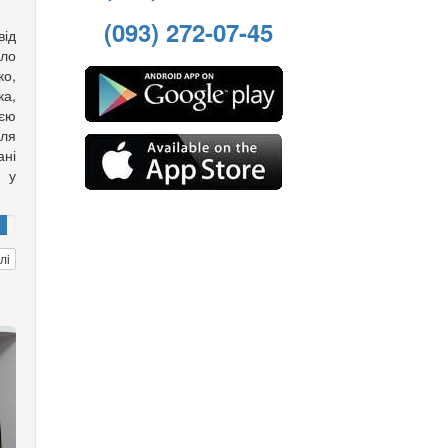
(093) 272-07-45
ід
ело
о,
а,
оєю
іля
ані
ю у
лі