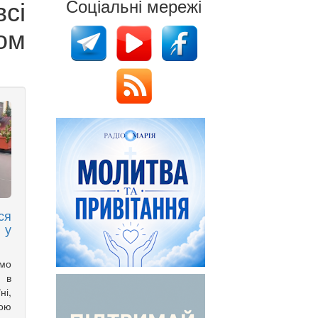
сі
Соціальні мережі
зом
ся
 у
имо
 в
ні,
вою