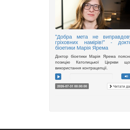
"Добра мета не виправдов
гріховних намірів!" - докт
біоетики Марія Ярема
Доктор біоетики Марія Ярема пояс
позицію Католицької Церкви що
використання контрацепції.
Читати да
2026-07-31 00:00:00