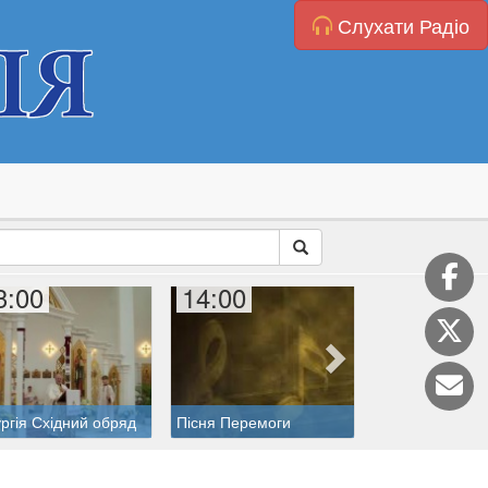
Слухати Радіо
3:00
14:00
15:00
Коронка до Бо
ургія Східний обряд
Пісня Перемоги
Милосердя