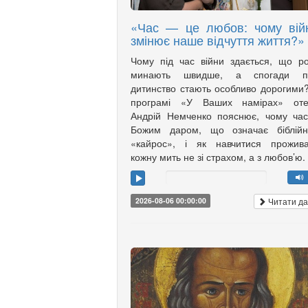
«Час — це любов: чому вій
змінює наше відчуття життя?»
Чому під час війни здається, що р
минають швидше, а спогади п
дитинство стають особливо дорогими
програмі «У Ваших намірах» оте
Андрій Немченко пояснює, чому ча
Божим даром, що означає біблійн
«кайрос», і як навчитися прожива
кожну мить не зі страхом, а з любов’ю.
Читати да
2026-08-06 00:00:00