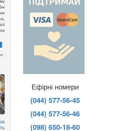
му
ні
ння
са,
ії
ні
лі
Ефірні номери
(044) 577-56-45
(044) 577-56-46
ія
(098) 650-18-60
ть