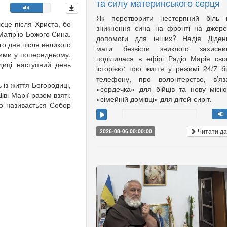
та силу материнського серця
Як перетворити нестерпний біль в
ісце після Христа, бо
зникнення сина на фронті на джер
Матір’ю Божого Сина.
допомоги для інших? Надія Діденк
го дня після великого
мати безвісти зниклого захисник
ними у попередньому,
поділилася в ефірі Радіо Марія св
диці наступний день
історією: про життя у режимі 24/7 б
телефону, про волонтерство, в’яз
 із життя Богородиці,
«сердечка» для бійців та нову місі
іві Марії разом взяті:
«сімейній домівці» для дітей-сиріт.
то називається Собор
Читати да
2026-08-06 00:00:00