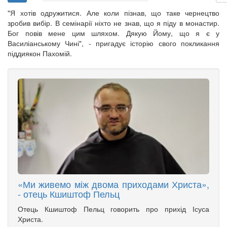
"Я хотів одружитися. Але коли пізнав, що таке чернецтво
зробив вибір. В семінарії ніхто не знав, що я піду в монастир.
Бог повів мене цим шляхом. Дякую Йому, що я є у
Василіанському Чині", - пригадує історію свого покликання
піддиякон Пахомій.
«Ми живемо між двома приходами Христа»,
- отець Кшиштоф Пельц
Отець Кшиштоф Пельц говорить про прихід Ісуса
Христа.