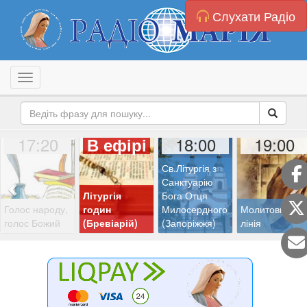
Слухати Радіо
Toggle navigation
17:20
18:00
19:00
В ефірі
Св.Літургія з
Санктуарію
Літургія
Бога Отця
Голос народу,
годин
Милосердного
Молитовна
голос Божий
(Бревіарій)
(Запоріжжя)
лінія