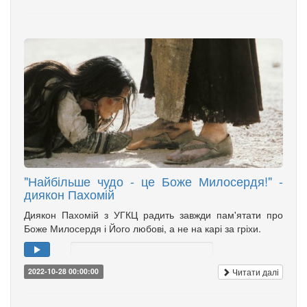
"Найбільше чудо - це Боже Милосердя!" -
диякон Пахомій
Диякон Пахомій з УГКЦ радить завжди пам'ятати про
Боже Милосердя і Його любові, а не на карі за гріхи.
Читати далі
2022-10-28 00:00:00