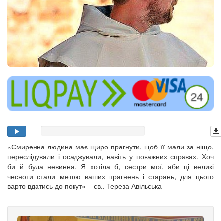
«Смиренна людина має щиро прагнути, щоб її мали за ніщо,
переслідували і осаджували, навіть у поважних справах. Хоч
би й була невинна. Я хотіла б, сестри мої, аби ці великі
чесноти стали метою ваших прагнень і старань, для цього
варто вдатись до покут» – св.. Тереза Авільська