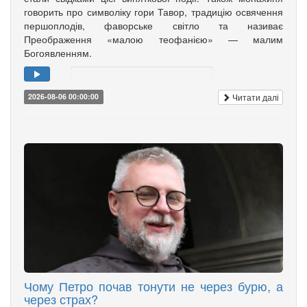
говорить про символіку гори Тавор, традицію освячення
першоплодів, фаворське світло та називає
Преображення «малою теофанією» — малим
Богоявленням.
Читати далі
2026-08-06 00:00:00
Чому Петро почав тонути не через бурю, а
через страх?