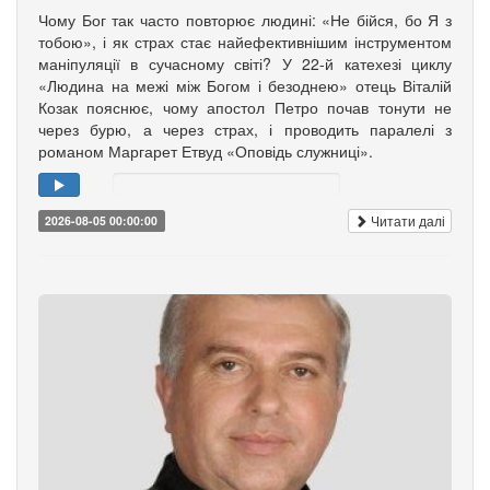
Чому Бог так часто повторює людині: «Не бійся, бо Я з
тобою», і як страх стає найефективнішим інструментом
маніпуляції в сучасному світі? У 22-й катехезі циклу
«Людина на межі між Богом і безоднею» отець Віталій
Козак пояснює, чому апостол Петро почав тонути не
через бурю, а через страх, і проводить паралелі з
романом Маргарет Етвуд «Оповідь служниці».
Читати далі
2026-08-05 00:00:00