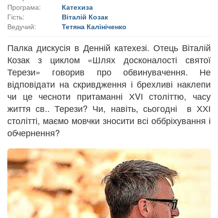
Програма:
Катехиза
Гість:
Віталій Козак
Ведучий:
Тетяна Калініченко
Палка дискусія в Денній катехезі. Отець Віталій
Козак з циклом «Шлях досконалості святої
Терези» говорив про обвинувачення. Не
відповідати на скривдження і брехливі наклепи
чи це чесноти притаманні ХVІ століттю, часу
життя св.. Терези? Чи, навіть, сьогодні в ХХІ
столітті, маємо мовчки зносити всі оббріхування і
обчернення?