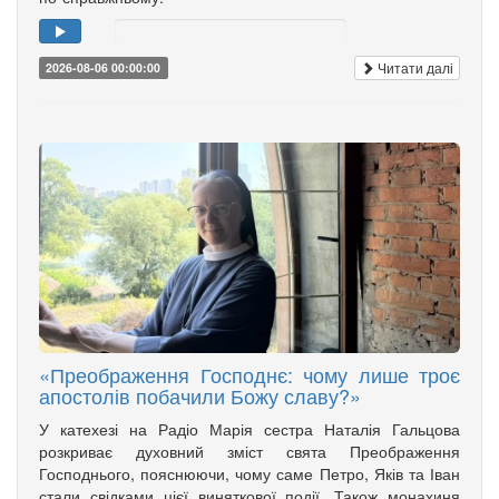
Читати далі
2026-08-06 00:00:00
«Преображення Господнє: чому лише троє
апостолів побачили Божу славу?»
У катехезі на Радіо Марія сестра Наталія Гальцова
розкриває духовний зміст свята Преображення
Господнього, пояснюючи, чому саме Петро, Яків та Іван
стали свідками цієї виняткової події. Також монахиня