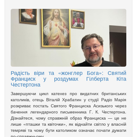
Радість віри та «жонглер Бога»: Святий
Франциск у роздумах Гілберта Кіта
Честертона
Завершуючи цикл катехез про видатних британських
католиків, отець Віталій Храбатин у студії Радіо Марія
розкриває постать Святого Франциска Асизького через
бачення легендарного письменника Г. К. Честертона.
Дізнайтеся, чому справжній образ Франциска — це не
лише «пташки та квіточки», як віднайти світло у власній
темряві та чому бути католиком означає почати думати
по-справжньому.