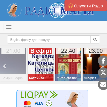
Слухати Радіо
Toggle navigation
21:00
22:40
23:00
В ефірі
Вечірній ефір
Катехиза
Житія святих
Акафіст