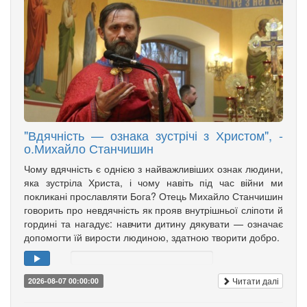
"Вдячність — ознака зустрічі з Христом", -
о.Михайло Станчишин
Чому вдячність є однією з найважливіших ознак людини,
яка зустріла Христа, і чому навіть під час війни ми
покликані прославляти Бога? Отець Михайло Станчишин
говорить про невдячність як прояв внутрішньої сліпоти й
гордині та нагадує: навчити дитину дякувати — означає
допомогти їй вирости людиною, здатною творити добро.
Читати далі
2026-08-07 00:00:00