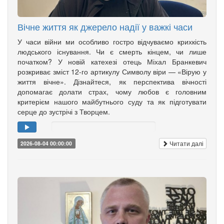
Вічне життя як джерело надії у важкі часи
У часи війни ми особливо гостро відчуваємо крихкість
людського існування. Чи є смерть кінцем, чи лише
початком? У новій катехезі отець Міхал Бранкевич
розкриває зміст 12-го артикулу Символу віри — «Вірую у
життя вічне». Дізнайтеся, як перспектива вічності
допомагає долати страх, чому любов є головним
критерієм нашого майбутнього суду та як підготувати
серце до зустрічі з Творцем.
Читати далі
2026-08-04 00:00:00