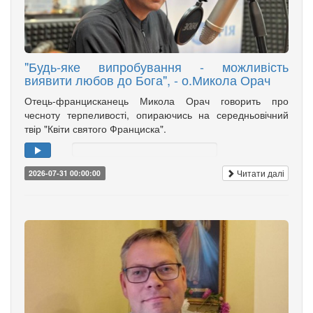
"Будь-яке випробування - можливість
виявити любов до Бога", - о.Микола Орач
Отець-францисканець Микола Орач говорить про
чесноту терпеливості, опираючись на середньовічний
твір "Квіти святого Франциска".
Читати далі
2026-07-31 00:00:00