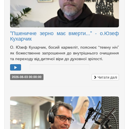
"Пшеничне зерно має вмерти..." - о.Юзеф
Кухарчик
О. Юзеф Кухарчик, босий кармеліт, пояснює “темну ніч”
як божественне запрошення до внутрішнього очищення
та переходу від дитячої віри до духовної зрілості.
Читати далі
2026-08-03 00:00:00