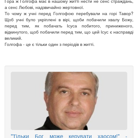
Гора ж Голгофа має в нашому житті нести не сенс страждань,
а сенс Любові, надзвичайно жертовної.
То чому ж учні перед Голгофою перебували на горі Тавор?
Щоб учні було укріплені в вірі, щоби побачили хвалу Божу,
перед тим, як побачать Ісуса побитого, приниженого,
відкинутого, щоб побачили перед тим, що цей Ісус є насправді
великий.
Голгофа - це є тільки один з періодів в житті.
"Тільки Бог може керувати хаосом!" -