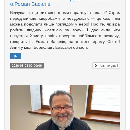
о.Роман Василів
Відчуваєш, що життєві шторми паралізують волю? Страх
перед війною, хворобами та невідомістю — це хвилі, які
можна подолати лише поглядом у небо! Про те, як віра
робить людину «легшою за воду» і дає силу йти
назустріч Христу навіть посеред найбільшого розпачу,
говорить о. Роман Василів, настоятель храму Святої
Анни у місті Борислав Львівської області.
Читати далі
2026-08-04 00:00:00