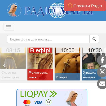
Слухати Радіо
Toggle navigation
08:15
10:00
10:30
В ефірі
Слово на
Молитовна
У ваших
кожен день
лінія
Розарій
намірах