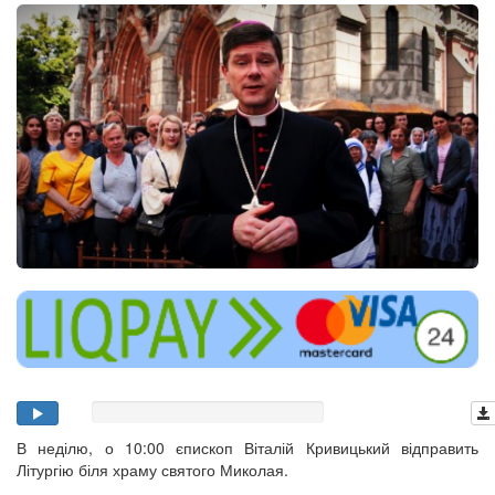
В неділю, о 10:00 єпископ Віталій Кривицький відправить
Літургію біля храму святого Миколая.