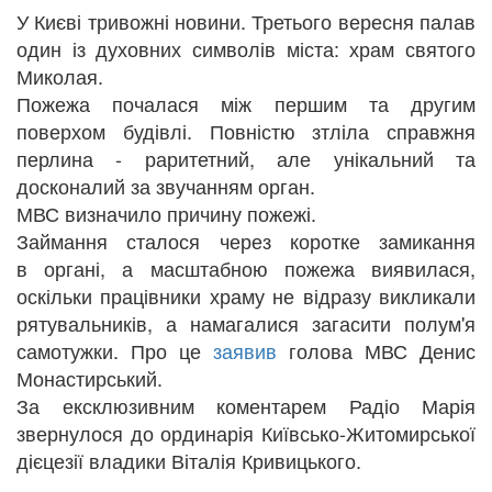
У Києві тривожні новини. Третього вересня палав
один із духовних символів міста: храм святого
Миколая.
Пожежа почалася між першим та другим
поверхом будівлі. Повністю зтліла справжня
перлина - раритетний, але унікальний та
досконалий за звучанням орган.
МВС визначило причину пожежі.
Займання сталося через коротке замикання
в органі, а масштабною пожежа виявилася,
оскільки працівники храму не відразу викликали
рятувальників, а намагалися загасити полум'я
самотужки. Про це
заявив
голова МВС Денис
Монастирський.
За ексклюзивним коментарем Радіо Марія
звернулося до ординарія Київсько-Житомирської
дієцезії владики Віталія Кривицького.