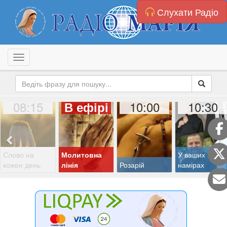
Слухати Радіо
Toggle navigation
08:15
10:00
10:30
В ефірі
Слово на
Молитовна
У ваших
кожен день
лінія
Розарій
намірах