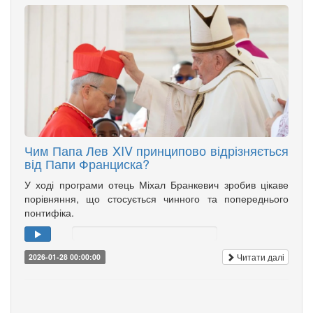
Чим Папа Лев XIV принципово відрізняється
від Папи Франциска?
У ході програми отець Міхал Бранкевич зробив цікаве
порівняння, що стосується чинного та попереднього
понтифіка.
Читати далі
2026-01-28 00:00:00