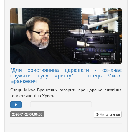
"Для християнина царювати - означає
служити Ісусу Христу", - отець Міхал
Бранкевич
Отець Міхал Бранкевич говорить про царське служіння
та містичне тіло Христа.
Читати далі
2026-01-28 00:00:00