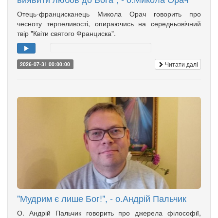
Отець-францисканець Микола Орач говорить про
чесноту терпеливості, опираючись на середньовічний
твір "Квіти святого Франциска".
Читати далі
2026-07-31 00:00:00
"Мудрим є лише Бог!", - о.Андрій Пальчик
О. Андрій Пальчик говорить про джерела філософії,