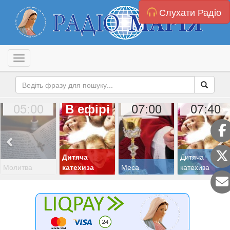
Слухати Радіо
Toggle navigation
05:00
07:00
07:40
В ефірі
Дитяча
Дитяча
Молитва
катехиза
Меса
катехиза