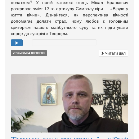
початком? У новій катехезі отець Міхал Бранкевич
розкриває зміст 12-го артикулу Символу віри — «Вірую у
життя вічне». Дізнайтеся, як перспектива вічності
допомагає долати страх, чому любов є головним
критерієм нашого майбутнього суду та як підготувати
серце до зустрічі з Творцем.
Читати далі
2026-08-04 00:00:00
"Пшеничне зерно має вмерти..." - о.Юзеф