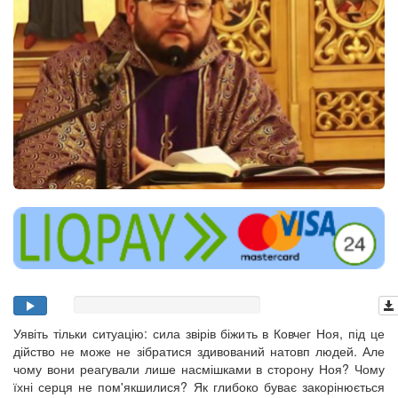
Уявіть тільки ситуацію: сила звірів біжить в Ковчег Ноя, під це
дійство не може не зібратися здивований натовп людей. Але
чому вони реагували лише насмішками в сторону Ноя? Чому
їхні серця не пом'якшилися? Як глибоко буває закорінюється