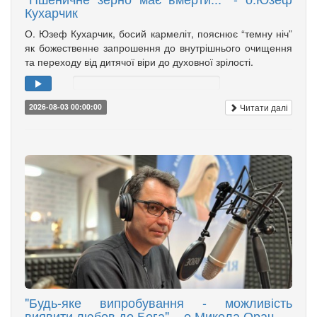
Кухарчик
О. Юзеф Кухарчик, босий кармеліт, пояснює “темну ніч”
як божественне запрошення до внутрішнього очищення
та переходу від дитячої віри до духовної зрілості.
Читати далі
2026-08-03 00:00:00
"Будь-яке випробування - можливість
виявити любов до Бога", - о.Микола Орач