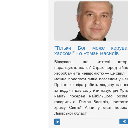
"Тільки Бог може керува
хаосом!" - о.Роман Василів
Відчуваєш, що життєві штор
паралізують волю? Страх перед війн
хворобами та невідомістю — це хвилі, 
можна подолати лише поглядом у не
Про те, як віра робить людину «лег
за воду» і дає силу йти назустріч Хри
навіть посеред найбільшого розпа
говорить о. Роман Василів, настоят
храму Святої Анни у місті Борисл
Львівської області.