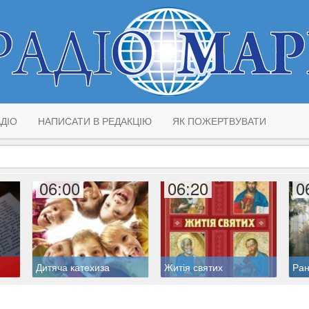
ДІО
НАПИСАТИ В РЕДАКЦІЮ
ЯК ПОЖЕРТВУВАТИ
06:00
06:20
0
Дитяча катехиза
Житія святих
Ран