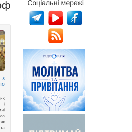
оф
Соціальні мережі
 з
ло
ших
, і
ані
ло
 як
 та