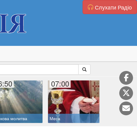
Слухати Радіо
6:50
07:00
08:00
кова молитва
Меса
Дитяча катехиз