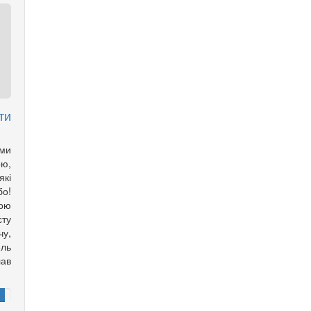
ти
ми
ою,
які
бо!
шою
сту
чу,
ель
ав