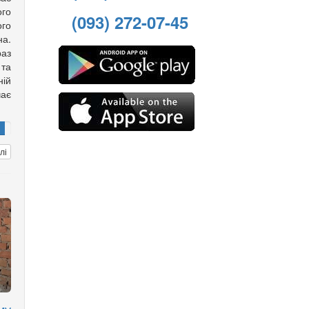
ого
(093) 272-07-45
го
а.
аз
та
ній
чає
лі