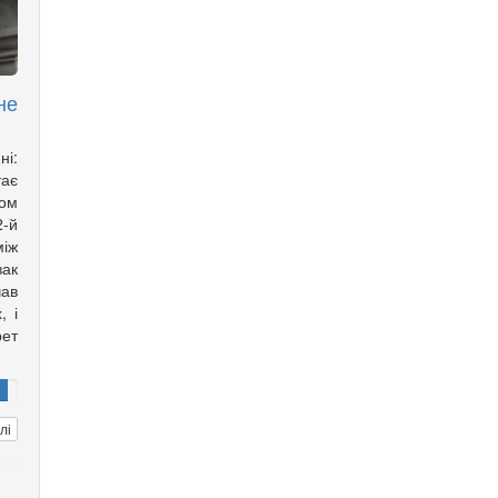
не
ні:
тає
ом
2-й
іж
зак
ав
, і
рет
лі