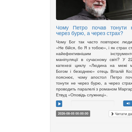
Чому Петро почав тонути 
через бурю, а через страх?
Чому Бог так часто повторює люди
«Не бійся, бо Я з тобою», і як страх с
найефективнішим інструмент
маніпуляції в сучасному світі? У 2
катехезі циклу «Людина на межі м
Богом і безоднею» отець Віталій Ко
пояснює, чому апостол Петро поч
тонути не через бурю, а через страх
проводить паралелі з романом Марга
Етвуд «Оповідь служниці».
Читати да
2026-08-05 00:00:00