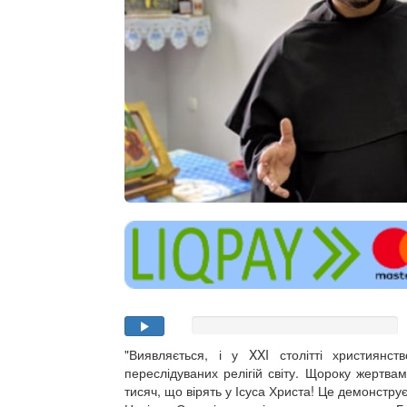
"Виявляється, і у XXI столітті християнс
переслідуваних релігій світу. Щороку жертва
тисяч, що вірять у Ісуса Христа! Це демонструє