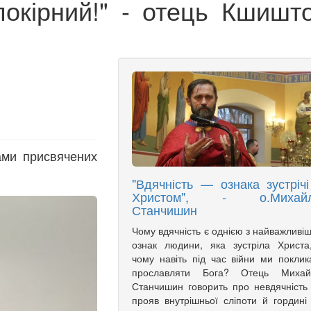
покірний!" - отець Кшишт
ми присвячених
"Вдячність — ознака зустрічі
Христом", - о.Михай
Станчишин
Чому вдячність є однією з найважливі
ознак людини, яка зустріла Христа
чому навіть під час війни ми поклик
прославляти Бога? Отець Михай
Станчишин говорить про невдячність
прояв внутрішньої сліпоти й гордині