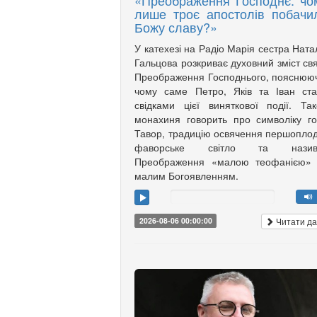
«Преображення Господнє: чо
лише троє апостолів побачи
Божу славу?»
У катехезі на Радіо Марія сестра Ната
Гальцова розкриває духовний зміст св
Преображення Господнього, пояснюю
чому саме Петро, Яків та Іван ст
свідками цієї виняткової події. Та
монахиня говорить про символіку г
Тавор, традицію освячення першоплод
фаворське світло та назив
Преображення «малою теофанією»
малим Богоявленням.
Читати да
2026-08-06 00:00:00