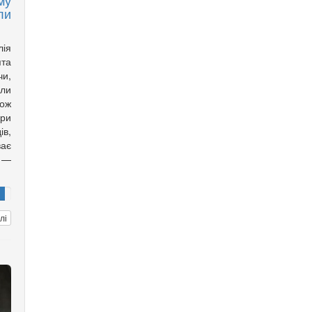
му
ли
лія
ята
чи,
али
кож
ори
ів,
ає
 —
лі