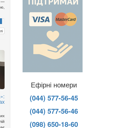
 —
ою,
лі
Ефірні номери
»:
(044) 577-56-45
ах
(044) 577-56-46
них
лій
(098) 650-18-60
ває