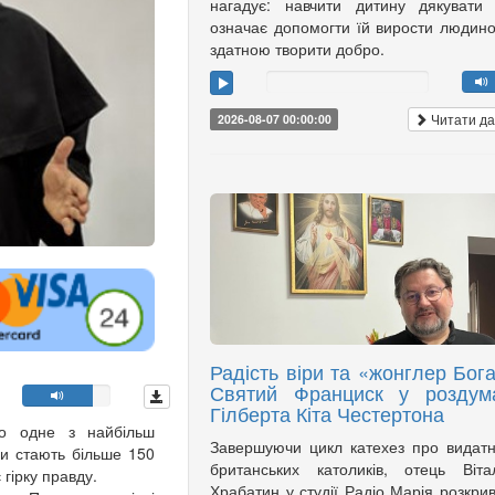
нагадує: навчити дитину дякувати
означає допомогти їй вирости людин
здатною творити добро.
Читати да
2026-08-07 00:00:00
Радість віри та «жонглер Бога
Святий Франциск у роздум
Гілберта Кіта Честертона
тво одне з найбільш
Завершуючи цикл катехез про видат
ми стають більше 150
британських католиків, отець Віта
 гірку правду.
Храбатин у студії Радіо Марія розкри