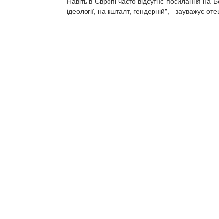
Навіть в Європі часто відсутнє посилання на Б
ідеології, на кшталт, гендерній", - зауважує о