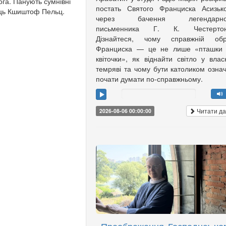
ога. Панують сумнівні
постать Святого Франциска Асизьк
тець Кшиштоф Пельц.
через бачення легендарно
письменника Г. К. Честертон
Дізнайтеся, чому справжній обр
Франциска — це не лише «пташки 
квіточки», як віднайти світло у влас
темряві та чому бути католиком озна
почати думати по-справжньому.
Читати да
2026-08-06 00:00:00