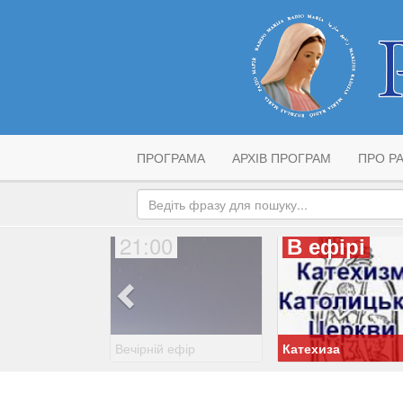
ПРОГРАМА
АРХІВ ПРОГРАМ
ПРО РА
21:00
В ефірі
Вечірній ефір
Катехиза