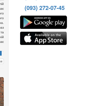
лій
(093) 272-07-45
ває
ого
го
а.
аз
та
ній
чає
лі