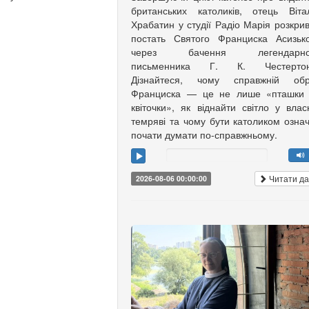
британських католиків, отець Віта
Храбатин у студії Радіо Марія розкри
постать Святого Франциска Асизьк
через бачення легендарно
письменника Г. К. Честертон
Дізнайтеся, чому справжній обр
Франциска — це не лише «пташки 
квіточки», як віднайти світло у влас
темряві та чому бути католиком озна
почати думати по-справжньому.
Читати да
2026-08-06 00:00:00