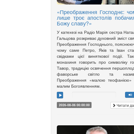
«Преображення Господнє: чо
лише троє апостолів побачи
Божу славу?»
У катехезі на Радіо Марія сестра Ната
Гальцова розкриває духовний зміст св
Преображення Господнього, пояснюю
чому саме Петро, Яків та Іван ст
свідками цієї виняткової події. Та
монахиня говорить про символіку г
Тавор, традицію освячення першоплод
фаворське світло та назив
Преображення «малою теофанією»
малим Богоявленням.
Читати да
2026-08-06 00:00:00