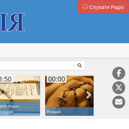
Слухати Радіо
3:50
00:00
00:30
ургія годин
евіарій)
Розарій
Катехиза