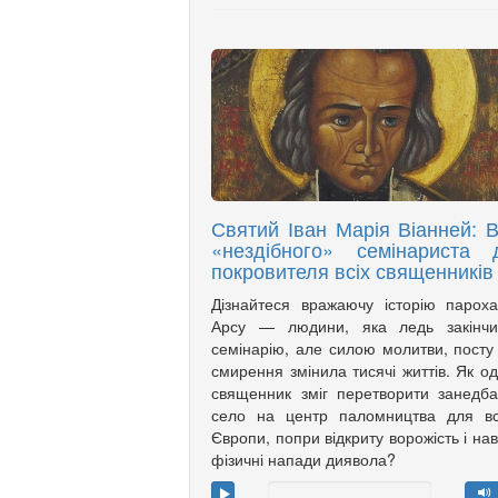
Святий Іван Марія Віанней: В
«нездібного» семінариста 
покровителя всіх священників
Дізнайтеся вражаючу історію парох
Арсу — людини, яка ледь закінчи
семінарію, але силою молитви, посту
смирення змінила тисячі життів. Як о
священник зміг перетворити занедб
село на центр паломництва для вс
Європи, попри відкриту ворожість і нав
фізичні напади диявола?