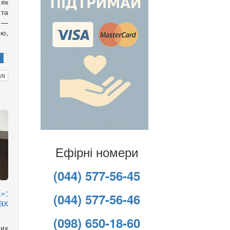
 як
 та
 —
ою,
лі
Ефірні номери
(044) 577-56-45
»:
(044) 577-56-46
ах
(098) 650-18-60
них