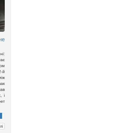
не
ні:
тає
ом
2-й
іж
зак
ав
, і
рет
лі