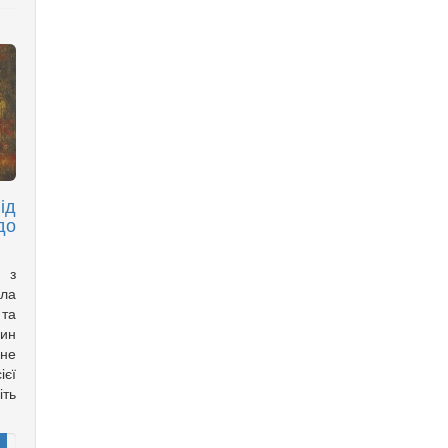
ід
до
а з
ла
 та
дин
ане
ієї
іть