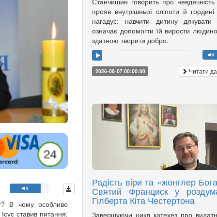
Станчишин говорить про невдячність
прояв внутрішньої сліпоти й гордині
нагадує: навчити дитину дякувати
означає допомогти їй вирости людин
здатною творити добро.
Читати да
2026-08-07 00:00:00
Радість віри та «жонглер Бога
Святий Франциск у роздум
Гілберта Кіта Честертона
ог? В чому особливо
 Ісус ставив питання:
Завершуючи цикл катехез про видат