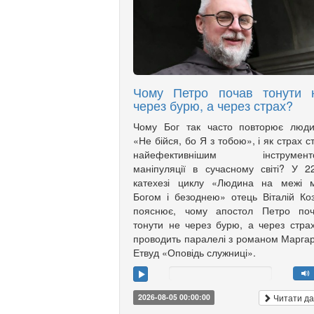
Чому Петро почав тонути 
через бурю, а через страх?
Чому Бог так часто повторює люди
«Не бійся, бо Я з тобою», і як страх с
найефективнішим інструмент
маніпуляції в сучасному світі? У 2
катехезі циклу «Людина на межі м
Богом і безоднею» отець Віталій Ко
пояснює, чому апостол Петро поч
тонути не через бурю, а через страх
проводить паралелі з романом Марга
Етвуд «Оповідь служниці».
Читати да
2026-08-05 00:00:00