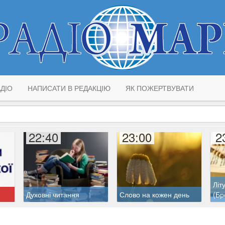
ДІО
НАПИСАТИ В РЕДАКЦІЮ
ЯК ПОЖЕРТВУВАТИ
22:40
23:00
2
Літ
Духовні читання
Слово на кожен день
(Бр