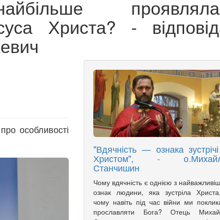
більше проявляла
суса Христа? - відповід
кевич
про особливості
"Вдячність — ознака зустрічі
Христом", - о.Михай
Станчишин
Чому вдячність є однією з найважливі
ознак людини, яка зустріла Христа
чому навіть під час війни ми поклик
прославляти Бога? Отець Михай