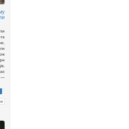
му
ли
лія
ята
чи,
али
кож
ори
ів,
ає
 —
лі