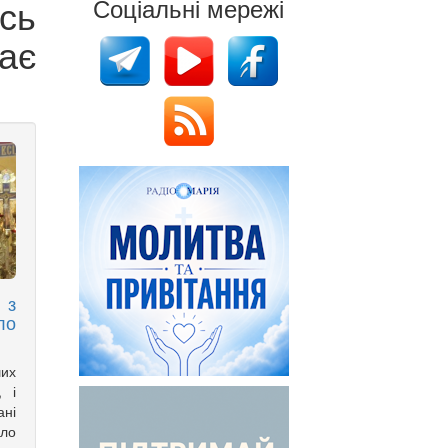
сь
Соціальні мережі
ає
 з
ло
ших
, і
ані
ло