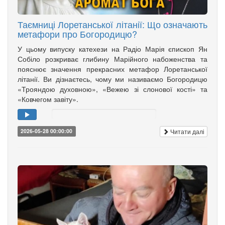
Таємниці Лоретанської літанії: Що означають
метафори про Богородицю?
У цьому випуску катехези на Радіо Марія єпископ Ян
Собіло розкриває глибину Марійного набоженства та
пояснює значення прекрасних метафор Лоретанської
літанії. Ви дізнаєтесь, чому ми називаємо Богородицю
«Трояндою духовною», «Вежею зі слонової кості» та
«Ковчегом завіту».
Читати далі
2026-05-28 00:00:00