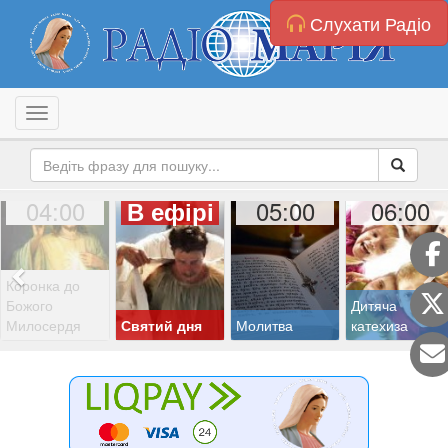
Слухати Радіо
Toggle navigation
04:00
05:00
06:00
В ефірі
Коронка до
Божого
Дитяча
Милосердя
Святий дня
Молитва
катехиза