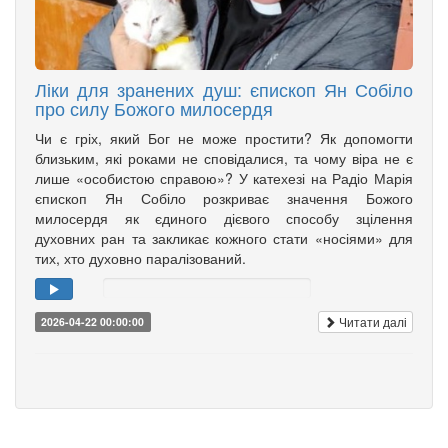
Ліки для зранених душ: єпископ Ян Собіло
про силу Божого милосердя
Чи є гріх, який Бог не може простити? Як допомогти
близьким, які роками не сповідалися, та чому віра не є
лише «особистою справою»? У катехезі на Радіо Марія
єпископ Ян Собіло розкриває значення Божого
милосердя як єдиного дієвого способу зцілення
духовних ран та закликає кожного стати «носіями» для
тих, хто духовно паралізований.
Читати далі
2026-04-22 00:00:00