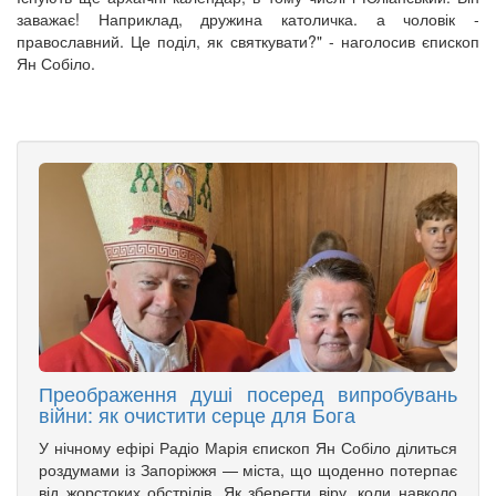
заважає! Наприклад, дружина католичка. а чоловік -
православний. Це поділ, як святкувати?" - наголосив єпископ
Ян Собіло.
Преображення душі посеред випробувань
війни: як очистити серце для Бога
У нічному ефірі Радіо Марія єпископ Ян Собіло ділиться
роздумами із Запоріжжя — міста, що щоденно потерпає
від жорстоких обстрілів. Як зберегти віру, коли навколо