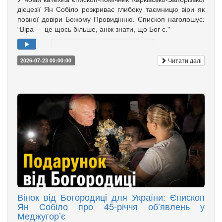
дієцезії Ян Собіло розкриває глибоку таємницю віри як
повної довіри Божому Провидінню. Єпископ наголошує:
“Віра — це щось більше, аніж знати, що Бог є."
Читати далі
2026-07-23 00:00:00
Вінок від Богородиці для України: Єпископ
Ян Собіло про 45-річчя об’явлень у
Меджугор’є