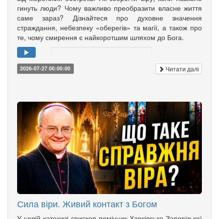
гинуть люди? Чому важливо преобразити власне життя
саме зараз? Дізнайтеся про духовне значення
страждання, небезпеку «оберегів» та магії, а також про
те, чому смирення є найкоротшим шляхом до Бога.
Читати далі
2026-07-27 00:00:00
Сила віри. Живий контакт з Богом
У новій катехизі єпископ-помічник Харківсько-Запорізької