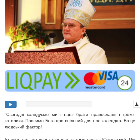
"Сьогодні колядуємо ми і наші брати православні і греко-
католики. Просимо Бога про спільний для нас календар. Бо це
людський фактор!
Існують ще архаїчні календар, в тому числі і Юліанський. Він