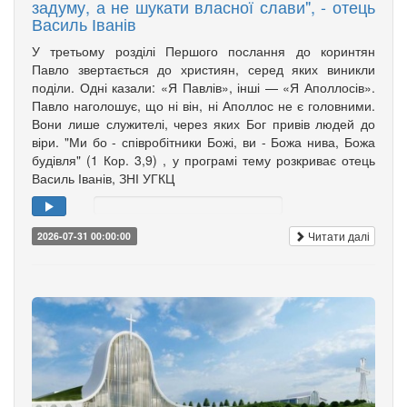
задуму, а не шукати власної слави", - отець
Василь Іванів
У третьому розділі Першого послання до коринтян
Павло звертається до християн, серед яких виникли
поділи. Одні казали: «Я Павлів», інші — «Я Аполлосів».
Павло наголошує, що ні він, ні Аполлос не є головними.
Вони лише служителі, через яких Бог привів людей до
віри. "Ми бо - співробітники Божі, ви - Божа нива, Божа
будівля" (1 Кор. 3,9) , у програмі тему розкриває отець
Василь Іванів, ЗНІ УГКЦ
Читати далі
2026-07-31 00:00:00