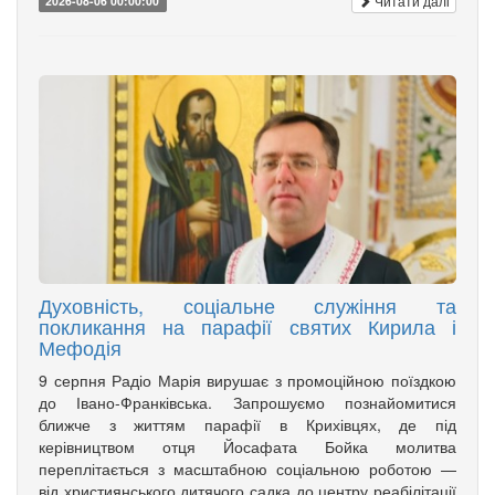
Читати далі
2026-08-06 00:00:00
Духовність, соціальне служіння та
покликання на парафії святих Кирила і
Мефодія
9 серпня Радіо Марія вирушає з промоційною поїздкою
до Івано-Франківська. Запрошуємо познайомитися
ближче з життям парафії в Крихівцях, де під
керівництвом отця Йосафата Бойка молитва
переплітається з масштабною соціальною роботою —
від християнського дитячого садка до центру реабілітації