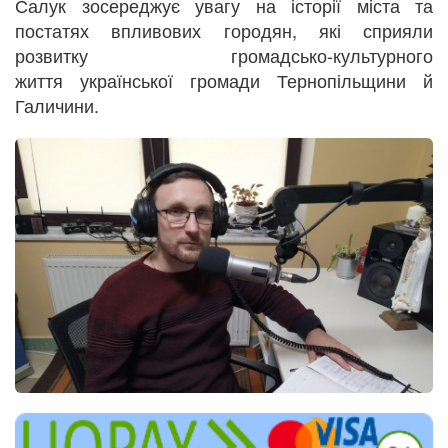
Салук зосереджує увагу на історії міста та
постатях впливових городян, які сприяли
розвитку громадсько-культурного
життя української громади Тернопільщини й
Галичини.