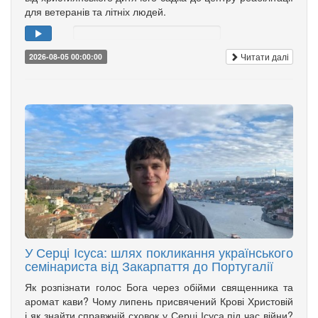
для ветеранів та літніх людей.
Читати далі
2026-08-05 00:00:00
У Серці Ісуса: шлях покликання українського
семінариста від Закарпаття до Португалії
Як розпізнати голос Бога через обійми священника та
аромат кави? Чому липень присвячений Крові Христовій
і як знайти справжній сховок у Серці Ісуса під час війни?