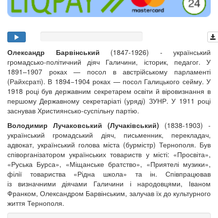
Олександр Барвінський
(1847-1926) - український
громадсько-політичний діяч Галичини, історик, педагог. У
1891–1907 роках — посол в австрійському парламенті
(Райхсраті). В 1894−1904 роках — посол Галицького сейму. У
1918 році був державним секретарем освіти й віровизнання в
першому Державному секретаріаті (уряді) ЗУНР. У 1911 році
заснував Християнсько-суспільну партію.
Володимир Лучаковський
(Лучаківський)
(1838-1903) -
український громадський діяч, письменник, перекладач,
адвокат, український голова міста (бурмістр) Тернополя. Був
співорганізатором українських товариств у місті: «Просвіта»,
«Руська Бурса», «Міщанське братство», «Приятелі музики»,
філії товариства «Рідна школа» та ін. Співпрацював
із визначними діячами Галичини і народовцями, Іваном
Франком, Олександром Барвінським, залучав їх до культурного
життя Тернополя.