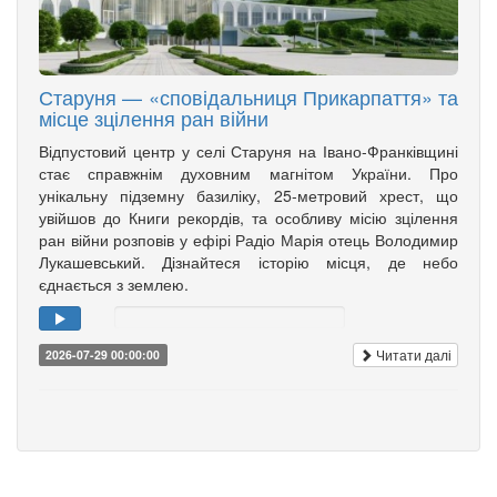
Старуня — «сповідальниця Прикарпаття» та
місце зцілення ран війни
Відпустовий центр у селі Старуня на Івано-Франківщині
стає справжнім духовним магнітом України. Про
унікальну підземну базиліку, 25-метровий хрест, що
увійшов до Книги рекордів, та особливу місію зцілення
ран війни розповів у ефірі Радіо Марія отець Володимир
Лукашевський. Дізнайтеся історію місця, де небо
єднається з землею.
Читати далі
2026-07-29 00:00:00