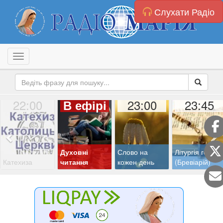
Слухати Радіо
Toggle navigation
22:00
23:00
23:45
В ефірі
Духовні
Слово на
Літургія годин
Катехиза
читання
кожен день
(Бревіарій)