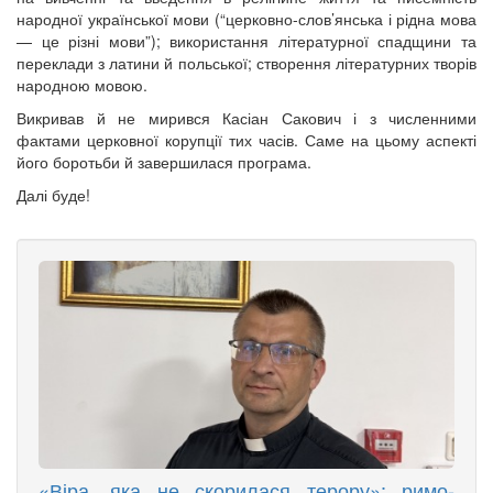
народної української мови (“церковно-слов’янська і рідна мова
— це різні мови”); використання літературної спадщини та
переклади з латини й польської; створення літературних творів
народною мовою.
Викривав й не мирився Касіан Сакович і з численними
фактами церковної корупції тих часів. Саме на цьому аспекті
його боротьби й завершилася програма.
Далі буде!
«Віра, яка не скорилася терору»: римо-