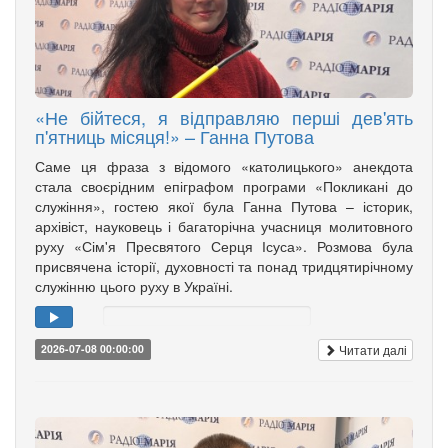
«Не бійтеся, я відправляю перші дев'ять
п'ятниць місяця!» – Ганна Путова
Саме ця фраза з відомого «католицького» анекдота
стала своєрідним епіграфом програми «Покликані до
служіння», гостею якої була Ганна Путова – історик,
архівіст, науковець і багаторічна учасниця молитовного
руху «Сім'я Пресвятого Серця Ісуса». Розмова була
присвячена історії, духовності та понад тридцятирічному
служінню цього руху в Україні.
Читати далі
2026-07-08 00:00:00