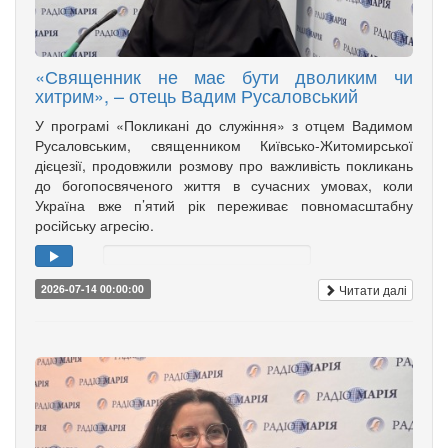
«Священник не має бути дволиким чи
хитрим», – отець Вадим Русаловський
У програмі «Покликані до служіння» з отцем Вадимом
Русаловським, священником Київсько-Житомирської
дієцезії, продовжили розмову про важливість покликань
до богопосвяченого життя в сучасних умовах, коли
Україна вже п’ятий рік переживає повномасштабну
російську агресію.
Читати далі
2026-07-14 00:00:00