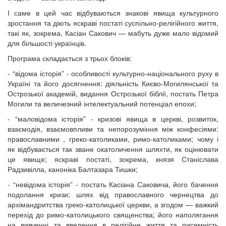
І саме в цей час відбуваються знакові явища культурного
зростання та діють яскраві постаті суспільно-релігійного життя,
такі як, зокрема, Касіан Сакович — мабуть дуже мало відомий
для більшості українців.
Програма складається з трьох блоків:
- “відома історія” - особливості культурно-національного руху в
Україні та його досягнення: діяльність Києво-Могилянської та
Острозької академій, видання Острозької біблії, постать Петра
Могили та величезний інтелектуальний потенціал епохи;
- “маловідома історія” - кризові явища в церкві, розвиток,
взаємодія, взаємовпливи та непорозуміння між конфесіями:
православними , греко-католиками, римо-католиками; чому і
як відбувається так зване окатоличення шляхти, як оцінювати
це явище; яскраві постаті, зокрема, князя Станіслава
Радзивілла, каноніка Балтазара Тишки;
- “невідома історія” - постать Касіана Саковича, його бачення
подолання кризи; шлях від православного чернецтва до
архімандритства греко-католицької церкви, а згодом — важкий
перехід до римо-католицького священства; його наполягання
на вивченні та введення в релігійне життя та писемність