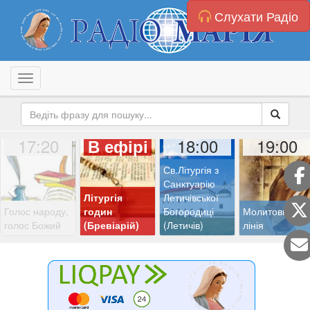
Слухати Радіо
Toggle navigation
17:20
18:00
19:00
В ефірі
Св.Літургія з
Санктуарію
Літургія
Летичівської
Голос народу,
годин
Богородиці
Молитовна
голос Божий
(Бревіарій)
(Летичів)
лінія