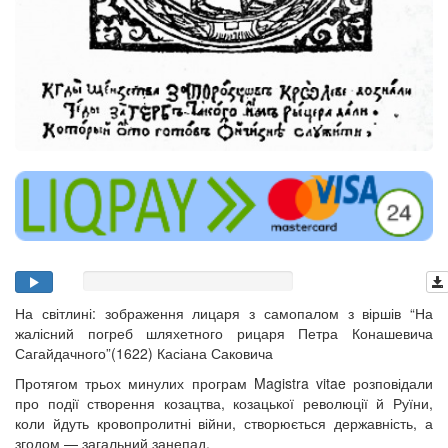
На світлині: зображення лицаря з самопалом з віршів “На
жалісний погреб шляхетного рицаря Петра Конашевича
Сагайдачного”(1622) Касіана Саковича
Протягом трьох минулих програм Magistra vitae розповідали
про події створення козацтва, козацької революції й Руїни,
коли йдуть кровопролитні війни, створюється державність, а
згодом — загальний занепад.