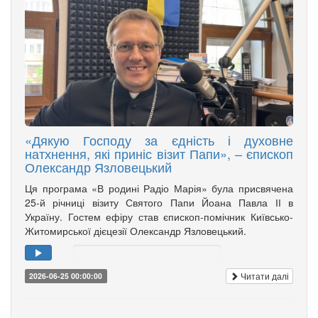
«Дякую Господу за єдність і духовне
натхнення, які приніс візит Папи», – єпископ
Олександр Язловецький
Ця програма «В родині Радіо Марія» була присвячена
25-й річниці візиту Святого Папи Йоана Павла ІІ в
Україну. Гостем ефіру став єпископ-помічник Київсько-
Житомирської дієцезії Олександр Язловецький.
Читати далі
2026-06-25 00:00:00