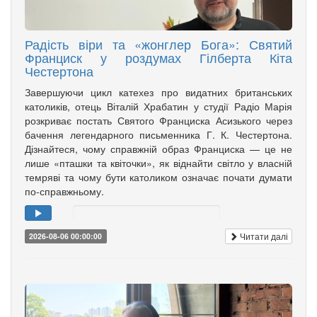
Радість віри та «жонглер Бога»: Святий
Франциск у роздумах Гілберта Кіта
Честертона
Завершуючи цикл катехез про видатних британських
католиків, отець Віталій Храбатин у студії Радіо Марія
розкриває постать Святого Франциска Асизького через
бачення легендарного письменника Г. К. Честертона.
Дізнайтеся, чому справжній образ Франциска — це не
лише «пташки та квіточки», як віднайти світло у власній
темряві та чому бути католиком означає почати думати
по-справжньому.
Читати далі
2026-08-06 00:00:00