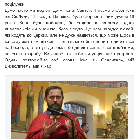
поцілунки.
Дуже часто ми подібні до жінки зі Святого Письма з Євангелії
від Св.Луки, 13 розділ. Ця жінка була скорчена злим духом 18
років. Вона була побожна, бо ходила в синагогу, однак
дивилась тільки в землю, була зігнута. Це нам нагадує людей,
які ходять до церкви, але не дуже надіються, що може щось в
їхньому житті змінитися. І під час молебню вони не дивляться
на Господа, а зігнуті до землі, бо дивляться на свої проблеми,
на свою хворобу. Виглядає так, ніби ситуація вже програна.
Однак, повторюймо собі слова: Ісус мій Спаситель, мій
Визволитель, мій Лікар!