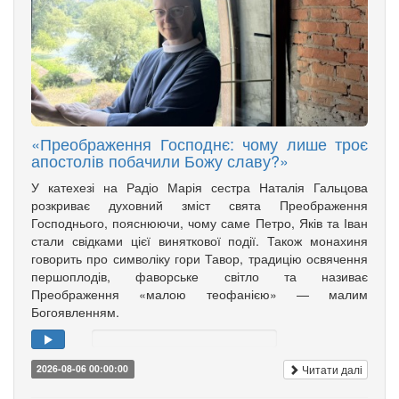
«Преображення Господнє: чому лише троє
апостолів побачили Божу славу?»
У катехезі на Радіо Марія сестра Наталія Гальцова
розкриває духовний зміст свята Преображення
Господнього, пояснюючи, чому саме Петро, Яків та Іван
стали свідками цієї виняткової події. Також монахиня
говорить про символіку гори Тавор, традицію освячення
першоплодів, фаворське світло та називає
Преображення «малою теофанією» — малим
Богоявленням.
Читати далі
2026-08-06 00:00:00