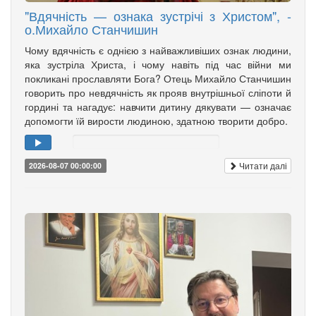
"Вдячність — ознака зустрічі з Христом", -
о.Михайло Станчишин
Чому вдячність є однією з найважливіших ознак людини,
яка зустріла Христа, і чому навіть під час війни ми
покликані прославляти Бога? Отець Михайло Станчишин
говорить про невдячність як прояв внутрішньої сліпоти й
гордині та нагадує: навчити дитину дякувати — означає
допомогти їй вирости людиною, здатною творити добро.
Читати далі
2026-08-07 00:00:00