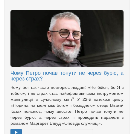
Чому Петро почав тонути не через бурю, а
через страх?
Чому Бог так часто повторює людині: «Не бійся, бо Я з
тобою», і як страх стає найефективнішим інструментом
маніпуляції в сучасному світі? У 22-й катехезі циклу
«Людина на межі між Богом і безоднею» отець Віталій
Козак пояснює, чому апостол Петро почав тонути не
через бурю, а через страх, і проводить паралелі з
романом Маргарет Етвуд «Оповідь служниці».