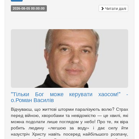
Читати далі
2026-08-05 00:00:00
"Тільки Бог може керувати хаосом!" -
о.Роман Василів
Відчуваєш, що життєві шторми паралізують волю? Страх
перед війною, хворобами та невідомістю — це хвилі, які
можна подолати лише поглядом у небо! Про те, як віра
робить людину «легшою за воду» і дає силу йти
назустріч Христу навіть посеред найбільшого розпачу,