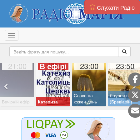
Слухати Радіо
Toggle navigation
21:00
23:00
23:50
В ефірі
Слово на
Літургія годин
Вечірній ефір
Катехиза
кожен день
(Бревіарій)