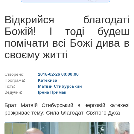
Відкрийся благодаті
Божій! І тоді будеш
помічати всі Божі дива в
своєму житті
Створено:
2018-02-26 00:00:00
Програма:
Катехиза
Гість:
Матвій Стибурський
Ведучий:
Ірена Примак
Брат Матвій Стибурський в черговій катехезі
розкриває тему: Сила благодаті Святого Духа