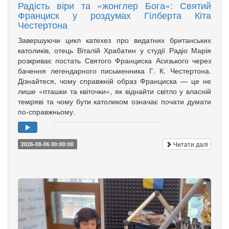
Радість віри та «жонглер Бога»: Святий
Франциск у роздумах Гілберта Кіта
Честертона
Завершуючи цикл катехез про видатних британських
католиків, отець Віталій Храбатин у студії Радіо Марія
розкриває постать Святого Франциска Асизького через
бачення легендарного письменника Г. К. Честертона.
Дізнайтеся, чому справжній образ Франциска — це не
лише «пташки та квіточки», як віднайти світло у власній
темряві та чому бути католиком означає почати думати
по-справжньому.
Читати далі
2026-08-06 00:00:00