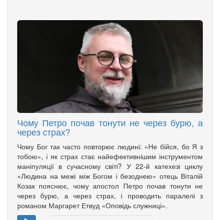
Чому Петро почав тонути не через бурю, а
через страх?
Чому Бог так часто повторює людині: «Не бійся, бо Я з
тобою», і як страх стає найефективнішим інструментом
маніпуляції в сучасному світі? У 22-й катехезі циклу
«Людина на межі між Богом і безоднею» отець Віталій
Козак пояснює, чому апостол Петро почав тонути не
через бурю, а через страх, і проводить паралелі з
романом Маргарет Етвуд «Оповідь служниці».