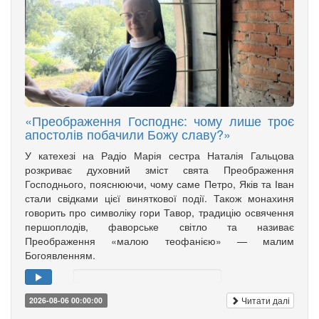
«Преображення Господнє: чому лише троє
апостолів побачили Божу славу?»
У катехезі на Радіо Марія сестра Наталія Гальцова
розкриває духовний зміст свята Преображення
Господнього, пояснюючи, чому саме Петро, Яків та Іван
стали свідками цієї виняткової події. Також монахиня
говорить про символіку гори Тавор, традицію освячення
першоплодів, фаворське світло та називає
Преображення «малою теофанією» — малим
Богоявленням.
Читати далі
2026-08-06 00:00:00