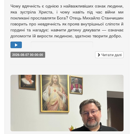
Чому вдячність є однією з найважливіших ознак людини,
яка зустріла Христа, і чому навіть під час війни ми
покликані прославляти Бога? Отець Михайло Станчишин
говорить про невдячність як прояв внутрішньої сліпоти й
гордині та нагадує: навчити дитину дякувати — означає
допомогти їй вирости людиною, здатною творити добро.
Читати далі
2026-08-07 00:00:00