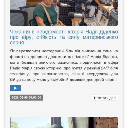
Чекання в невідомості: історія Надії Діденко
про віру, стійкість та силу материнського
серця
Як перетворити нестерпний біль від зникнення сина на
фронті на джерело допомоги для інших? Надія Діденко,
мати безвісти зниклого захисника, поділилася в ефірі
Радіо Марія своєю історією: про життя у режимі 24/7 біля
телефону, про волонтерство, в’язані «сердечка» для
бійців та нову місію у «сімейній домівці» для дітей-сиріт.
Читати далі
2026-08-06 00:00:00