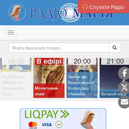
Слухати Радіо
Toggle navigation
18:00
20:00
21:00
В ефірі
Св.Літургія з
Заклик до
Катедри св.
Бердичівської
Олександра
Молитовна
Богородиці
(Київ)
лінія
(Наживо)
Вечірній ефір