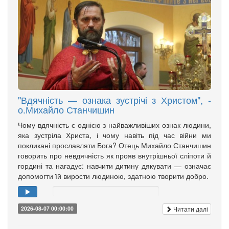
"Вдячність — ознака зустрічі з Христом", -
о.Михайло Станчишин
Чому вдячність є однією з найважливіших ознак людини,
яка зустріла Христа, і чому навіть під час війни ми
покликані прославляти Бога? Отець Михайло Станчишин
говорить про невдячність як прояв внутрішньої сліпоти й
гордині та нагадує: навчити дитину дякувати — означає
допомогти їй вирости людиною, здатною творити добро.
Читати далі
2026-08-07 00:00:00