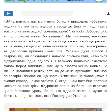
«Війна навчила нас молитися, бо коли приходить небезпека,
людина інстинктивно підносить серце до Бога — і тоді навіть
той, хто не знає жодної молитви, каже: “
Господи, доброго дня,
я тут, рятуй мене, бо вмираю
”. Ми побачили, наскільки
важливими є свобода, воля, свобода слова, свобода релігії і
наша мова, і водночас війна показала політичні, територіальні
та ідеологічні причини цього зла. Українці дуже зросли в
патріотизмі, ми об’єдналися навколо спільної біди, навчилися
підтримувати одне одного і з великою пошаною схиляємо
голови перед загиблими. Але мушу сказати чесно: найменше
ми ще навчилися релігійності, бо до мене приходять військові
по розарій і зізнаються, що навіть “Отче наш” не знають, хоча в
окопах справді немає атеїстів. Сьогодні нам потрібно постійно
каятися за свої гріхи, відкривати серця на Бога і не втратити
цього болісного уроку, бо ті, хто віддали життя в муках за
ближніх, — це вже святі, яких Господь дає Україні»