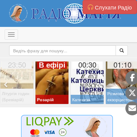
Слухати Радіо
Toggle navigation
23:50
00:30
01:10
В ефірі
Літургія годин
Розмова з
(Бревіарій)
Розарій
Катехиза
екзорцистом