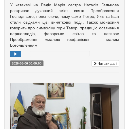
У катехезі на Радіо Марія сестра Наталія Гальцова
розкриває духовний зміст свята Преображення
Господнього, пояснюючи, чому саме Петро, Яків та Іван
стали свідками цієї виняткової події. Також монахиня
говорить про символіку гори Тавор, традицію освячення
першоплодів, фаворське світло та називає
Преображення «малою теофанією» — малим
Богоявленням.
Читати далі
2026-08-06 00:00:00