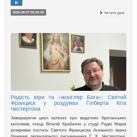
Читати далі
2026-08-07 00:00:00
Радість віри та «жонглер Бога»: Святий
Франциск у роздумах Гілберта Кіта
Честертона
Завершуючи цикл катехез про видатних британських
католиків, отець Віталій Храбатин у студії Радіо Марія
розкриває постать Святого Франциска Асизького через
бачення легендарного письменника Г. К. Честертона.