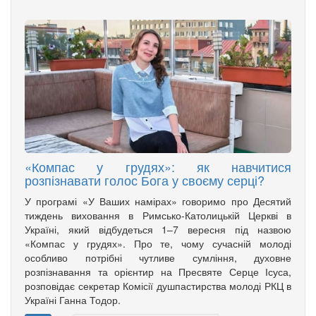
«Компас у грудях»: як навчитися
розпізнавати голос Бога у своєму серці?
У програмі «У Ваших намірах» говоримо про Десятий
тиждень виховання в Римсько-Католицькій Церкві в
Україні, який відбудеться 1–7 вересня під назвою
«Компас у грудях». Про те, чому сучасній молоді
особливо потрібні чутливе сумління, духовне
розпізнавання та орієнтир на Пресвяте Серце Ісуса,
розповідає секретар Комісії душпастирства молоді РКЦ в
Україні Ганна Тодор.