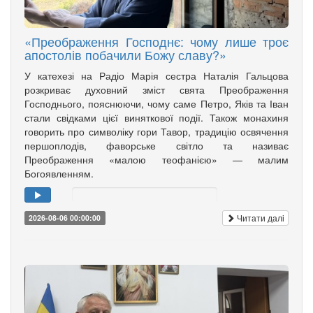
«Преображення Господнє: чому лише троє
апостолів побачили Божу славу?»
У катехезі на Радіо Марія сестра Наталія Гальцова
розкриває духовний зміст свята Преображення
Господнього, пояснюючи, чому саме Петро, Яків та Іван
стали свідками цієї виняткової події. Також монахиня
говорить про символіку гори Тавор, традицію освячення
першоплодів, фаворське світло та називає
Преображення «малою теофанією» — малим
Богоявленням.
Читати далі
2026-08-06 00:00:00