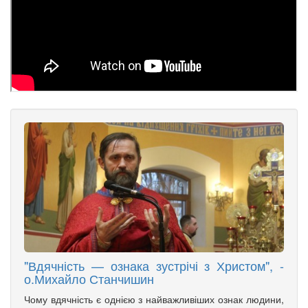
"Вдячність — ознака зустрічі з Христом", -
о.Михайло Станчишин
Чому вдячність є однією з найважливіших ознак людини,