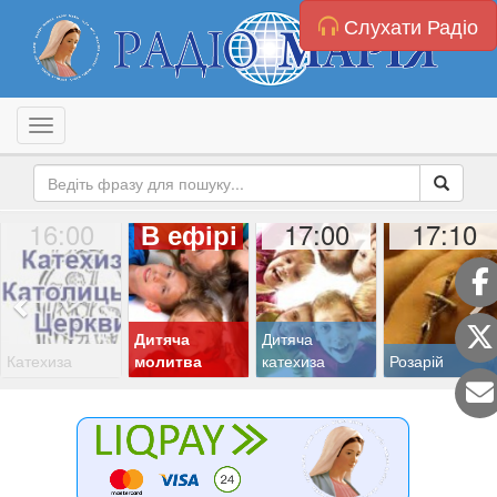
Слухати Радіо
Toggle navigation
16:00
17:00
17:10
В ефірі
Дитяча
Дитяча
Катехиза
молитва
катехиза
Розарій