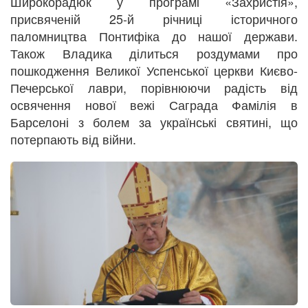
Широкорадюк у програмі «Захристія»,
присвяченій 25-й річниці історичного
паломництва Понтифіка до нашої держави.
Також Владика ділиться роздумами про
пошкодження Великої Успенської церкви Києво-
Печерської лаври, порівнюючи радість від
освячення нової вежі Саграда Фамілія в
Барселоні з болем за українські святині, що
потерпають від війни.