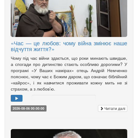
«Час — це любов: чому війна змінює наше
відчуття життя?»
Чому під час війни здається, що роки минають швидше,
а спогади про дитинство стають особливо дорогими? У
програмі «У Ваших намірах» отець Андрій Немченко
пояснює, чому час є Божим даром, що означає біблійний
«кайрос», і як навчитися проживати кожну мить не зі
страхом, а з любов’ю.
Читати далі
2026-08-06 00:00:00