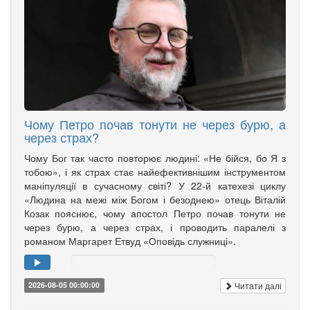
Чому Петро почав тонути не через бурю, а
через страх?
Чому Бог так часто повторює людині: «Не бійся, бо Я з
тобою», і як страх стає найефективнішим інструментом
маніпуляції в сучасному світі? У 22-й катехезі циклу
«Людина на межі між Богом і безоднею» отець Віталій
Козак пояснює, чому апостол Петро почав тонути не
через бурю, а через страх, і проводить паралелі з
романом Маргарет Етвуд «Оповідь служниці».
Читати далі
2026-08-05 00:00:00