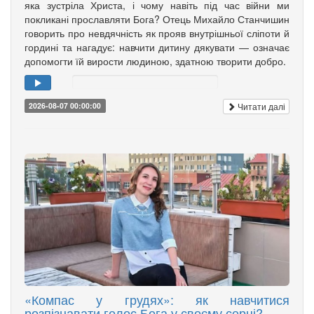
яка зустріла Христа, і чому навіть під час війни ми
покликані прославляти Бога? Отець Михайло Станчишин
говорить про невдячність як прояв внутрішньої сліпоти й
гордині та нагадує: навчити дитину дякувати — означає
допомогти їй вирости людиною, здатною творити добро.
Читати далі
2026-08-07 00:00:00
«Компас у грудях»: як навчитися
розпізнавати голос Бога у своєму серці?