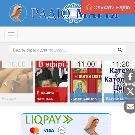
Слухати Радіо
Toggle navigation
10:00
11:00
11:20
В ефірі
У ваших
Розарій
намірах
Житія святих
Катехиза