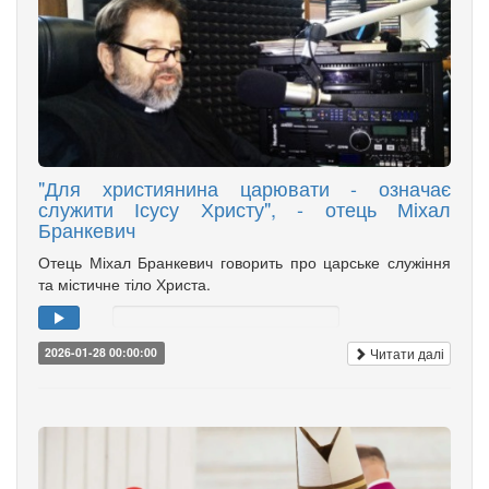
"Для християнина царювати - означає
служити Ісусу Христу", - отець Міхал
Бранкевич
Отець Міхал Бранкевич говорить про царське служіння
та містичне тіло Христа.
Читати далі
2026-01-28 00:00:00