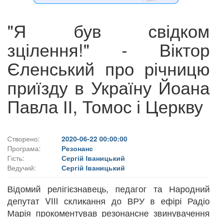
"Я був свідком
зцілення!" - Віктор
Єленський про річницю
приїзду в Україну Йоана
Павла ІІ, Томос і Церкву
Створено:
2020-06-22 00:00:00
Програма:
Резонанс
Гість:
Сергій Іваницький
Ведучий:
Сергій Іваницький
Відомий релігієзнавець, педагог та Народний
депутат VIII скликання до ВРУ в ефірі Радіо
Марія прокоментував резонансне звинувачення