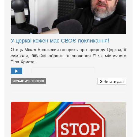
У церкві кожен має СВОЄ покликання!
Отець Міхал Бранкевич говорить про природу Церкви, її
символи, біблійні образи та значення її як містичного
Тіла Христа.
Читати далі
2026-01-29 00:00:00