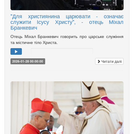
"Для християнина царювати - означає
служити Ісусу Христу", - отець Міхал
Бранкевич
Отець Міхал Бранкевич говорить про царське служіння
та містичне тіло Христа.
Читати далі
2026-01-28 00:00:00