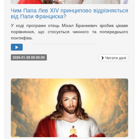
Чим Папа Лев XIV принципово відрізняється
від Папи Франциска?
У ході програми отець Міхал Бранкевич зробив цікаве
порівняння, що стосується чинного та попереднього
понтифіка.
Читати далі
2026-01-28 00:00:00