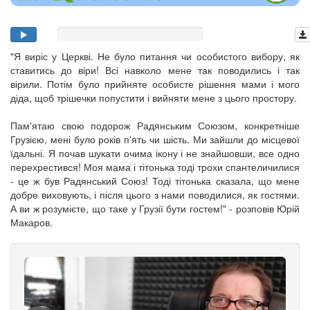
"Я виріс у Церкві. Не було питання чи особистого вибору, як
ставитись до віри! Всі навколо мене так поводились і так
вірили. Потім було прийняте особисте рішення мами і мого
діда, щоб трішечки попустити і вийняти мене з цього простору.
Пам'ятаю свою подорож Радянським Союзом, конкретніше
Грузією, мені було років п'ять чи шість. Ми зайшли до місцевої
їдальні. Я почав шукати очима ікону і не знайшовши, все одно
перехрестився! Моя мама і тітонька тоді трохи спантеличилися
- це ж був Радянський Союз! Тоді тітонька сказала, що мене
добре виховують, і після цього з нами поводилися, як гостями.
А ви ж розумієте, що таке у Грузії бути гостем!" - розповів Юрій
Макаров.