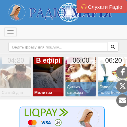
Слухати Радіо
Toggle navigation
04:20
06:00
06:20
В ефірі
Дитяча
Голос народу,
Святий дня
Молитва
катехиза
голос Божий