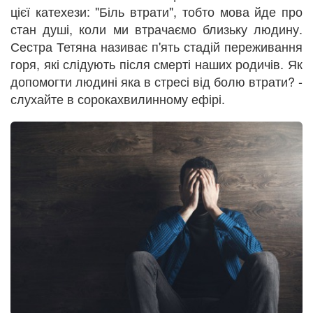
цієї катехези: "Біль втрати", тобто мова йде про
стан душі, коли ми втрачаємо близьку людину.
Сестра Тетяна називає п'ять стадій переживання
горя, які слідують після смерті наших родичів. Як
допомогти людині яка в стресі від болю втрати? -
слухайте в сорокахвилинному ефірі.