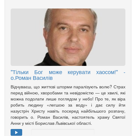
"Тільки Бог може керувати хаосом!" -
о.Роман Василів
Відчуваєш, що життєві шторми паралізують волю? Страх
перед війною, хворобами та невідомістю — це хвилі, які
можна подолати лише поглядом у небо! Про те, як віра
робить людину «легшою за воду» і дає силу йти
назустріч Христу навіть посеред найбільшого розпачу,
говорить о. Роман Василів, настоятель храму Святої
Анни у місті Борислав Львівської області.