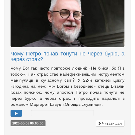
Чому Петро почав тонути не через бурю, а
через страх?
Чому Бог так часто повторює людині: «Не бійся, бо Я з
тобою», і як страх стає найефективнішим інструментом
маніпуляції в сучасному світі? У 22-й катехезі циклу
«Людина на межі між Богом і безоднею» отець Віталій
Козак пояснює, чому апостол Петро почав тонути не
через бурю, а через страх, і проводить паралелі з
романом Маргарет Етвуд «Оповідь служниці».
Читати далі
2026-08-05 00:00:00