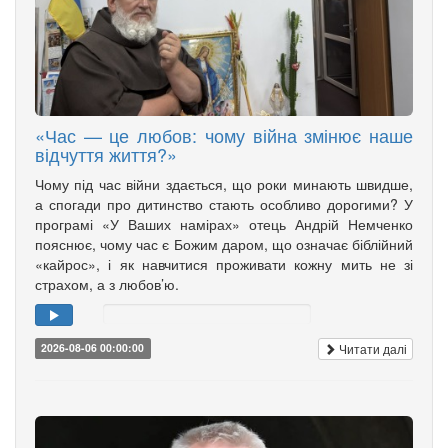
«Час — це любов: чому війна змінює наше
відчуття життя?»
Чому під час війни здається, що роки минають швидше,
а спогади про дитинство стають особливо дорогими? У
програмі «У Ваших намірах» отець Андрій Немченко
пояснює, чому час є Божим даром, що означає біблійний
«кайрос», і як навчитися проживати кожну мить не зі
страхом, а з любов’ю.
Читати далі
2026-08-06 00:00:00