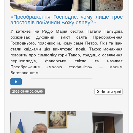
«Преображення Господнє: чому лише троє
апостолів побачили Божу славу?»
У катехезі на Радіо Марія сестра Наталія Гальцова
розкриває духовний зміст свята Преображення
Господнього, пояснюючи, чому саме Петро, Яків та Іван
стали свідками цієї виняткової події. Також монахиня
говорить про символіку гори Тавор, традицію освячення
першоплодів, фаворське світло та називає
Преображення «малою теофанією» — малим
Богоявленням.
Читати далі
2026-08-06 00:00:00