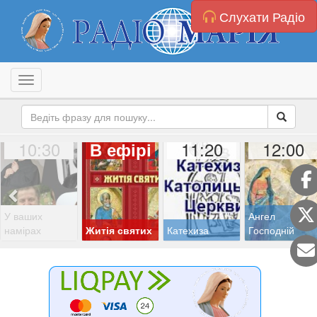
Слухати Радіо
Toggle navigation
10:30
11:20
12:00
В ефірі
У ваших
Ангел
намірах
Житія святих
Катехиза
Господній