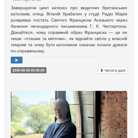
Завершуючи цикл катехез про видатних британських
католиків, отець Віталій Храбатин у студії Радіо Марія
розкриває постать Святого Франциска Асизького через
бачення легендарного письменника Г. К. Честертона.
Дізнайтеся, чому справжній образ Франциска — це не
лише «пташки та квіточки», як віднайти світло у власній
темряві та чому бути католиком означає почати думати
по-справжньому.
Читати далі
2026-08-06 00:00:00