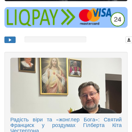
Радість віри та «жонглер Бога»: Святий
Франциск у роздумах Гілберта Кіта
Честертона