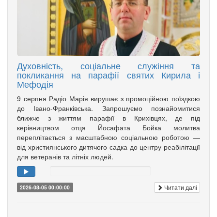
Духовність, соціальне служіння та
покликання на парафії святих Кирила і
Мефодія
9 серпня Радіо Марія вирушає з промоційною поїздкою
до Івано-Франківська. Запрошуємо познайомитися
ближче з життям парафії в Крихівцях, де під
керівництвом отця Йосафата Бойка молитва
переплітається з масштабною соціальною роботою —
від християнського дитячого садка до центру реабілітації
для ветеранів та літніх людей.
Читати далі
2026-08-05 00:00:00