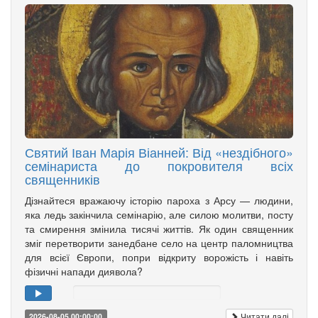
Святий Іван Марія Віанней: Від «нездібного»
семінариста до покровителя всіх
священників
Дізнайтеся вражаючу історію пароха з Арсу — людини,
яка ледь закінчила семінарію, але силою молитви, посту
та смирення змінила тисячі життів. Як один священник
зміг перетворити занедбане село на центр паломництва
для всієї Європи, попри відкриту ворожість і навіть
фізичні напади диявола?
Читати далі
2026-08-05 00:00:00