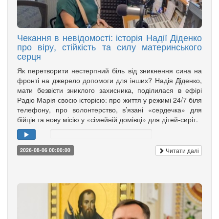
Чекання в невідомості: історія Надії Діденко
про віру, стійкість та силу материнського
серця
Як перетворити нестерпний біль від зникнення сина на
фронті на джерело допомоги для інших? Надія Діденко,
мати безвісти зниклого захисника, поділилася в ефірі
Радіо Марія своєю історією: про життя у режимі 24/7 біля
телефону, про волонтерство, в’язані «сердечка» для
бійців та нову місію у «сімейній домівці» для дітей-сиріт.
Читати далі
2026-08-06 00:00:00