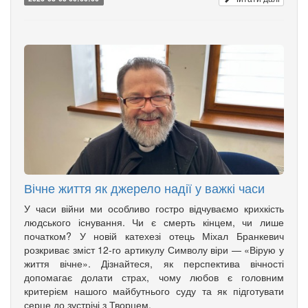
Вічне життя як джерело надії у важкі часи
У часи війни ми особливо гостро відчуваємо крихкість
людського існування. Чи є смерть кінцем, чи лише
початком? У новій катехезі отець Міхал Бранкевич
розкриває зміст 12-го артикулу Символу віри — «Вірую у
життя вічне». Дізнайтеся, як перспектива вічності
допомагає долати страх, чому любов є головним
критерієм нашого майбутнього суду та як підготувати
серце до зустрічі з Творцем.