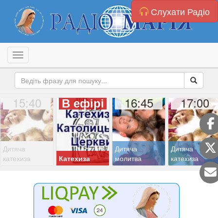
Слухати Радіо
Toggle navigation
15:40
16:45
17:00
В ефірі
Дитяча
Дитяча
Дитяча
катехиза
Катехиза
молитва
катехиза