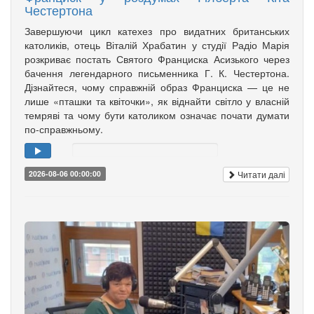
Честертона
Завершуючи цикл катехез про видатних британських
католиків, отець Віталій Храбатин у студії Радіо Марія
розкриває постать Святого Франциска Асизького через
бачення легендарного письменника Г. К. Честертона.
Дізнайтеся, чому справжній образ Франциска — це не
лише «пташки та квіточки», як віднайти світло у власній
темряві та чому бути католиком означає почати думати
по-справжньому.
Читати далі
2026-08-06 00:00:00