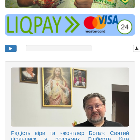
Радість віри та «жонглер Бога»: Святий
Франциск у роздумах Гілберта Кіта