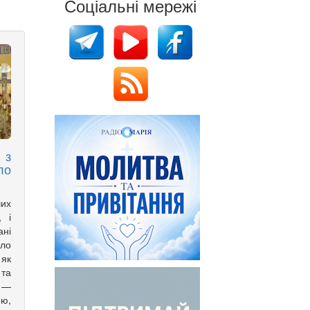
Соціальні мережі
 з
ло
ших
, і
ані
ло
 як
 та
 —
ою,