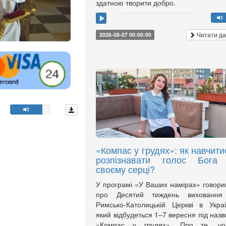
здатною творити добро.
Читати да
2026-08-07 00:00:00
«Компас у грудях»: як навчити
розпізнавати голос Бога
своєму серці?
У програмі «У Ваших намірах» говор
про Десятий тиждень виховання
Римсько-Католицькій Церкві в Украї
який відбудеться 1–7 вересня під наз
«Компас у грудях». Про те, чо