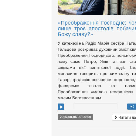
«Преображення Господнє: чо
лише троє апостолів побачи
Божу славу?»
У катехезі на Радіо Марія сестра Ната
Гальцова розкриває духовний зміст св
Преображення Господнього, пояснюю
чому саме Петро, Яків та Іван ст
свідками цієї виняткової події. Та
монахиня говорить про символіку г
Тавор, традицію освячення першоплод
фаворське світло та назив
Преображення «малою теофанією»
малим Богоявленням.
Читати да
2026-08-06 00:00:00