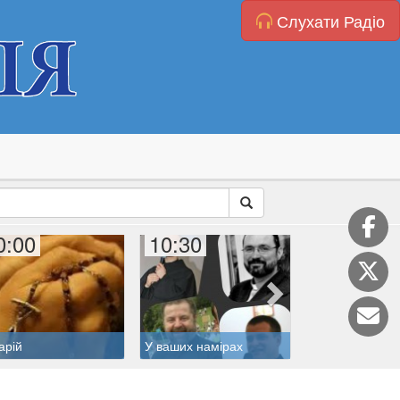
Слухати Радіо
0:00
10:30
11:00
арій
У ваших намірах
Житія святих