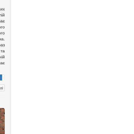
них
лій
ває
ого
го
а.
аз
та
ній
чає
лі