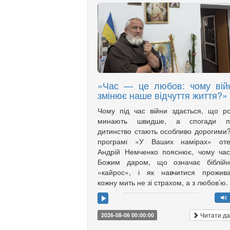
«Час — це любов: чому вій
змінює наше відчуття життя?»
Чому під час війни здається, що р
минають швидше, а спогади п
дитинство стають особливо дорогими
програмі «У Ваших намірах» оте
Андрій Немченко пояснює, чому ча
Божим даром, що означає біблійн
«кайрос», і як навчитися прожива
кожну мить не зі страхом, а з любов’ю.
Читати да
2026-08-06 00:00:00