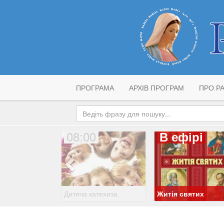
ПРОГРАМА
АРХІВ ПРОГРАМ
ПРО РА
08:00
В ефірі
Дитяча катехиза
Житія святих