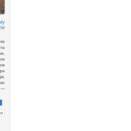
му
ли
лія
ята
чи,
али
кож
ори
ів,
ає
 —
лі