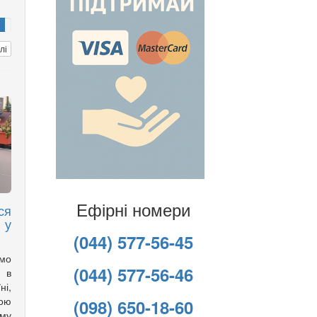
лі
Ефірні номери
ся
 у
(044) 577-56-45
имо
(044) 577-56-46
 в
ні,
вою
(098) 650-18-60
му