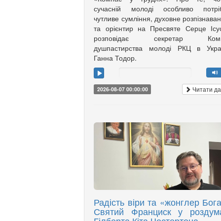
сучасній молоді особливо потріб
чутливе сумління, духовне розпізнава
та орієнтир на Пресвяте Серце Ісу
розповідає секретар Коміс
душпастирства молоді РКЦ в Украї
Ганна Тодор.
Читати да
2026-08-07 00:00:00
Радість віри та «жонглер Бога
Святий Франциск у роздум
Гілберта Кіта Честертона