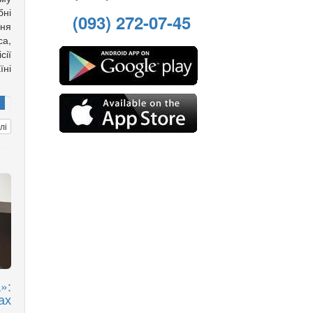
ні
(093) 272-07-45
ння
са,
ії
ні
лі
»:
ах