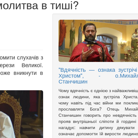
молитва в тиші?
омити слухачів з
ерези Великої.
"Вдячність — ознака зустрічі
оже вникнути в
Христом", - о.Михай
Станчишин
Чому вдячність є однією з найважливі
ознак людини, яка зустріла Христа
чому навіть під час війни ми поклик
прославляти Бога? Отець Михай
Станчишин говорить про невдячність
прояв внутрішньої сліпоти й гордині
нагадує: навчити дитину дякувати
означає допомогти їй вирости людин