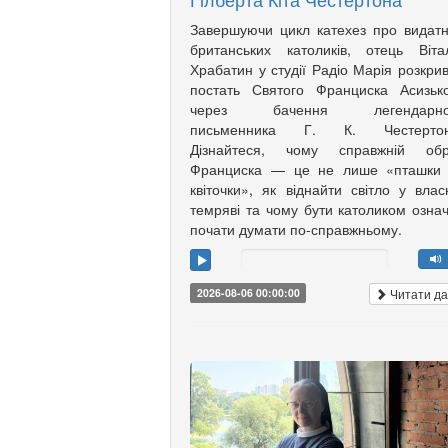
Завершуючи цикл катехез про видат
британських католиків, отець Віта
Храбатин у студії Радіо Марія розкри
постать Святого Франциска Асизьк
через бачення легендарно
письменника Г. К. Честертон
Дізнайтеся, чому справжній обр
Франциска — це не лише «пташки 
квіточки», як віднайти світло у влас
темряві та чому бути католиком озна
почати думати по-справжньому.
Читати да
2026-08-06 00:00:00