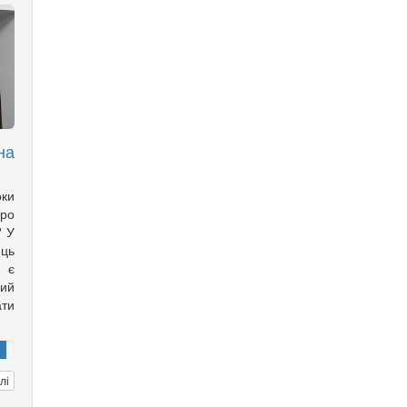
на
оки
ро
? У
ць
с є
ий
ти
лі