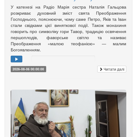
У катехезі на Радіо Марія сестра Наталія Гальцова
розкриває духовний зміст свята Преображення
Господнього, пояснюючи, чому саме Петро, Яків та Іван
стали свідками цієї виняткової події. Також монахиня
говорить про символіку гори Тавор, традицію освячення
першоплодів, фаворське світло та називає
Преображення «малою теофанією» — малим
Богоявленням.
Читати далі
2026-08-06 00:00:00