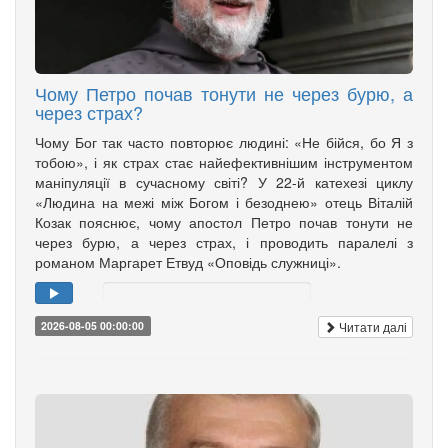
Чому Петро почав тонути не через бурю, а
через страх?
Чому Бог так часто повторює людині: «Не бійся, бо Я з
тобою», і як страх стає найефективнішим інструментом
маніпуляції в сучасному світі? У 22-й катехезі циклу
«Людина на межі між Богом і безоднею» отець Віталій
Козак пояснює, чому апостол Петро почав тонути не
через бурю, а через страх, і проводить паралелі з
романом Маргарет Етвуд «Оповідь служниці».
Читати далі
2026-08-05 00:00:00