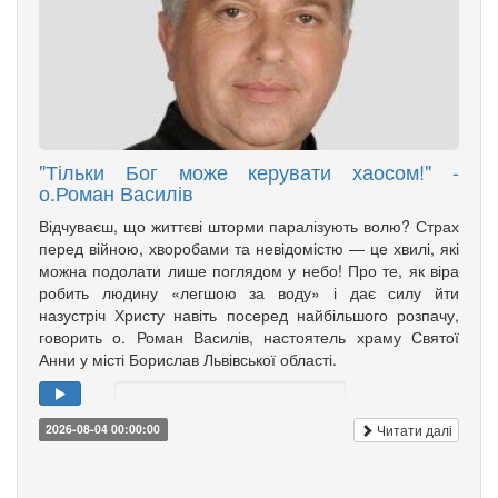
"Тільки Бог може керувати хаосом!" -
о.Роман Василів
Відчуваєш, що життєві шторми паралізують волю? Страх
перед війною, хворобами та невідомістю — це хвилі, які
можна подолати лише поглядом у небо! Про те, як віра
робить людину «легшою за воду» і дає силу йти
назустріч Христу навіть посеред найбільшого розпачу,
говорить о. Роман Василів, настоятель храму Святої
Анни у місті Борислав Львівської області.
Читати далі
2026-08-04 00:00:00