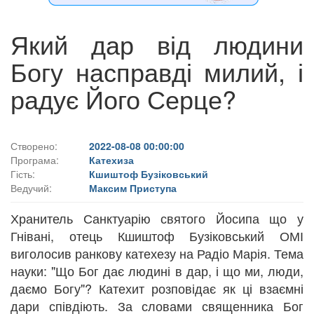
Який дар від людини
Богу насправді милий, і
радує Його Серце?
Створено:
2022-08-08 00:00:00
Програма:
Катехиза
Гість:
Кшиштоф Бузіковський
Ведучий:
Максим Приступа
Хранитель Санктуарію святого Йосипа що у
Гнівані, отець Кшиштоф Бузіковський ОМІ
виголосив ранкову катехезу на Радіо Марія. Тема
науки: "Що Бог дає людині в дар, і що ми, люди,
даємо Богу"? Катехит розповідає як ці взаємні
дари співдіють. За словами священника Бог