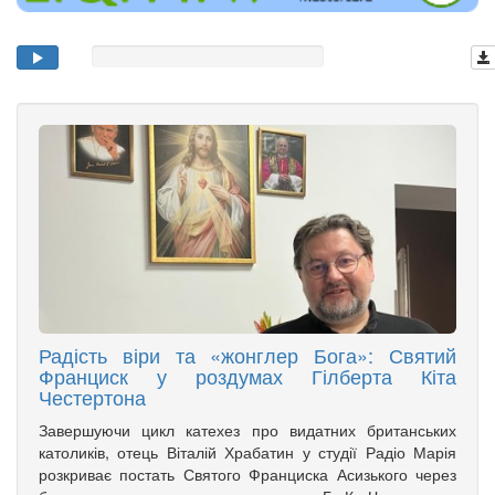
Радість віри та «жонглер Бога»: Святий
Франциск у роздумах Гілберта Кіта
Честертона
Завершуючи цикл катехез про видатних британських
католиків, отець Віталій Храбатин у студії Радіо Марія
розкриває постать Святого Франциска Асизького через