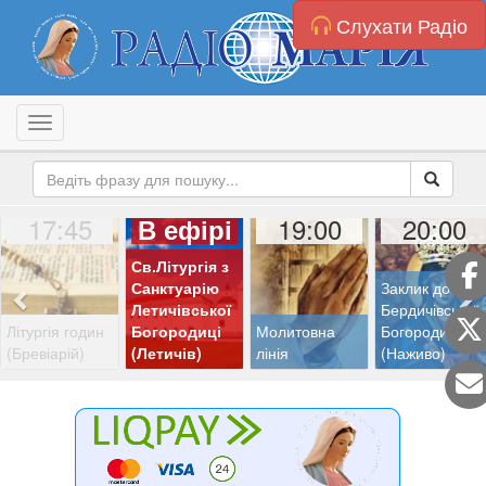
Слухати Радіо
Toggle navigation
17:45
19:00
20:00
В ефірі
Св.Літургія з
Санктуарію
Заклик до
Летичівської
Бердичівської
Літургія годин
Богородиці
Молитовна
Богородиці
(Бревіарій)
(Летичів)
лінія
(Наживо)