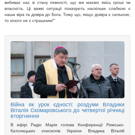
вибиває нас зі стану певності, що ми маємо якісь гроші чи
власність. Ці важкі ситуації показують наскільки слабкою є
наша віра та довіра до Бога. Тому що, якщо довіра є сильною,
то нічого не є страшним!"
Війна як урок єдності: роздуми Владики
Віталія Скомаровського до четвертої річниці
вторгнення
В ефірі Радіо Марія голова Конференції Римсько-
Католицьких єпископів України Владика Віталій