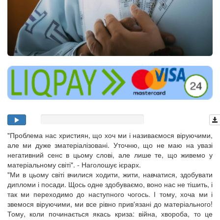
"Проблема нас християн, що хоч ми і називаємося віруючими,
але ми дуже зматеріалізовані. Уточню, що не маю на увазі
негативний сенс в цьому слові, але лише те, що живемо у
матеріальному світі". - Наголошує ієрарх.
"Ми в цьому світі вчилися ходити, жити, навчатися, здобувати
дипломи і посади. Щось одне здобуваємо, воно нас не тішить, і
так ми переходимо до наступного чогось. І тому, хоча ми і
звемося віруючими, ми все рівно прив'язані до матеріального!
Тому, коли починається якась криза: війна, хвороба, то це