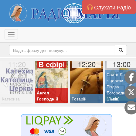
Слухати Радіо
Toggle navigation
11:20
12:20
13:00
В ефірі
Свята Літургія
з церкви
Різдва
Ангел
Богородиці
Катехиза
Господній
Розарій
(Львів)