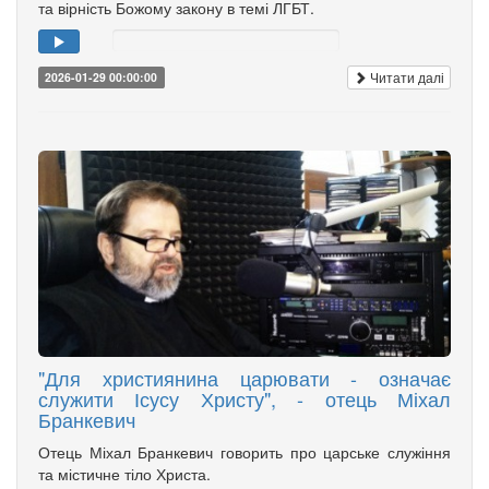
та вірність Божому закону в темі ЛГБТ.
Читати далі
2026-01-29 00:00:00
"Для християнина царювати - означає
служити Ісусу Христу", - отець Міхал
Бранкевич
Отець Міхал Бранкевич говорить про царське служіння
та містичне тіло Христа.