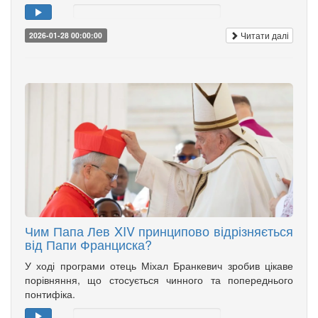
Читати далі
2026-01-28 00:00:00
Чим Папа Лев XIV принципово відрізняється
від Папи Франциска?
У ході програми отець Міхал Бранкевич зробив цікаве
порівняння, що стосується чинного та попереднього
понтифіка.