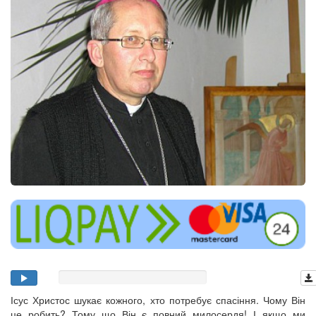
Ісус Христос шукає кожного, хто потребує спасіння. Чому Він
це робить? Тому що Він є повний милосердя! І якщо ми