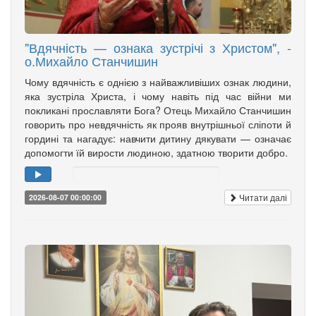
"Вдячність — ознака зустрічі з Христом", -
о.Михайло Станчишин
Чому вдячність є однією з найважливіших ознак людини,
яка зустріла Христа, і чому навіть під час війни ми
покликані прославляти Бога? Отець Михайло Станчишин
говорить про невдячність як прояв внутрішньої сліпоти й
гордині та нагадує: навчити дитину дякувати — означає
допомогти їй вирости людиною, здатною творити добро.
Читати далі
2026-08-07 00:00:00