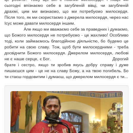
сьогодні впізнаємо себе в загубленій вівці, чи загубленій
драхмі, цим ми визнаємо, що ми потребуємо милосердя.
Після того, як ми скористаємо з джерела милосердя, через нас
Ісус може давати милосердя іншим.
Але якщо ми вважаємо себе за праведних і думаємо,
що Божого милосердя не потребуємо - це жахливо! Особливо
тоді, коли займаємось благодійною діяльністю, бо будемо це
робити на свою славу. Тож, щоб бути милосердними - треба
досвідчити Божого милосердя. Джерелом милосердя, любові
не є наше серце, є Бог. Дорогий
брате і сестро, якщо ти зробив якусь добру справу і дуже
пишаєшся цим - це не на славу Божу, а на твою погибель. Бо
ти стаєш гордовитим і думаєш, що джерелом милосердя є ти...