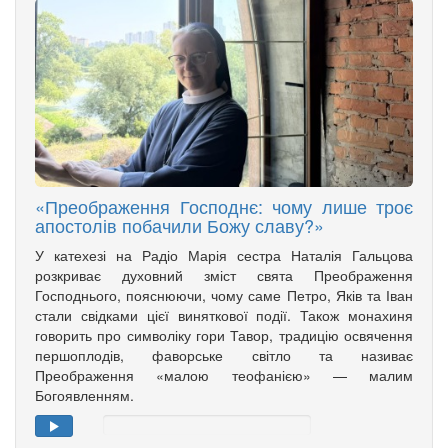
«Преображення Господнє: чому лише троє
апостолів побачили Божу славу?»
У катехезі на Радіо Марія сестра Наталія Гальцова
розкриває духовний зміст свята Преображення
Господнього, пояснюючи, чому саме Петро, Яків та Іван
стали свідками цієї виняткової події. Також монахиня
говорить про символіку гори Тавор, традицію освячення
першоплодів, фаворське світло та називає
Преображення «малою теофанією» — малим
Богоявленням.