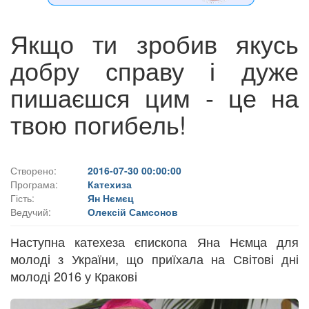
Якщо ти зробив якусь
добру справу і дуже
пишаєшся цим - це на
твою погибель!
Створено:
2016-07-30 00:00:00
Програма:
Катехиза
Гість:
Ян Нємєц
Ведучий:
Олексій Самсонов
Наступна катехеза єпископа Яна Нємца для
молоді з України, що приїхала на Світові дні
молоді 2016 у Кракові