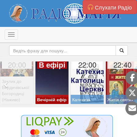
Слухати Радіо
Toggle navigation
20:00
22:00
22:40
В ефірі
Заклик до
Бердичівської
Богородиці
(Наживо)
Вечірній ефір
Катехиза
Житія святих