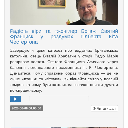
Радість віри та «жонглер Бога»: Святий
Франциск у роздумах Гілберта Кіта
Честертона
Завершуючи цикл катехез про видатних британських
католиків, отець Віталій Храбатин у студії Радіо Марія
розкриває постать Святого Франциска Асизького через
бачення легендарного письменника Г. К. Честертона.
Дізнайтеся, чому справжній образ Франциска — це не
лише «пташки та квіточки», як віднайти світло у власній
темряві та чому бути католиком означає почати думати
по-справжньому.
Читати далі
2026-08-06 00:00:00