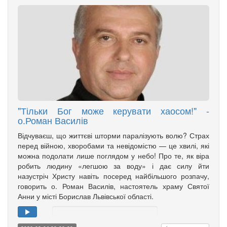
"Тільки Бог може керувати хаосом!" -
о.Роман Василів
Відчуваєш, що життєві шторми паралізують волю? Страх
перед війною, хворобами та невідомістю — це хвилі, які
можна подолати лише поглядом у небо! Про те, як віра
робить людину «легшою за воду» і дає силу йти
назустріч Христу навіть посеред найбільшого розпачу,
говорить о. Роман Василів, настоятель храму Святої
Анни у місті Борислав Львівської області.