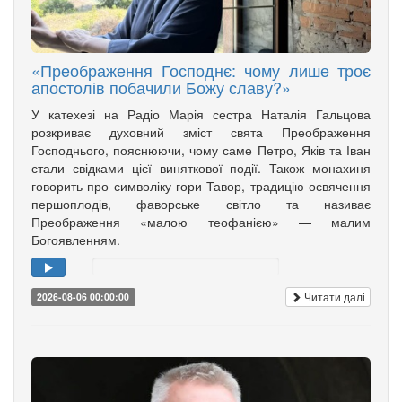
«Преображення Господнє: чому лише троє
апостолів побачили Божу славу?»
У катехезі на Радіо Марія сестра Наталія Гальцова
розкриває духовний зміст свята Преображення
Господнього, пояснюючи, чому саме Петро, Яків та Іван
стали свідками цієї виняткової події. Також монахиня
говорить про символіку гори Тавор, традицію освячення
першоплодів, фаворське світло та називає
Преображення «малою теофанією» — малим
Богоявленням.
Читати далі
2026-08-06 00:00:00