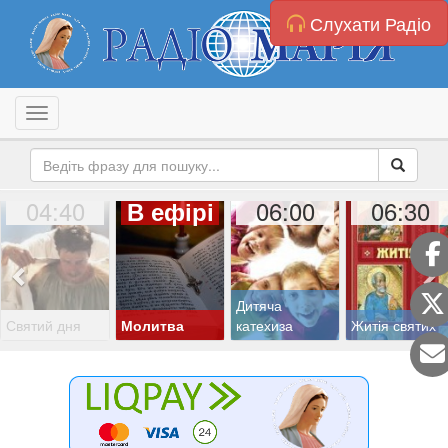
Слухати Радіо
Toggle navigation
04:40
06:00
06:30
В ефірі
Дитяча
Святий дня
Молитва
катехиза
Житія святих