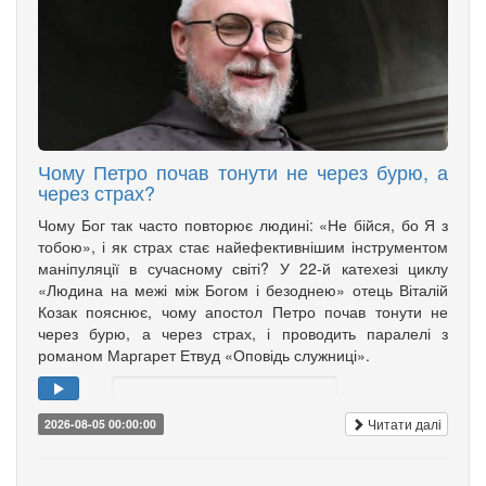
Чому Петро почав тонути не через бурю, а
через страх?
Чому Бог так часто повторює людині: «Не бійся, бо Я з
тобою», і як страх стає найефективнішим інструментом
маніпуляції в сучасному світі? У 22-й катехезі циклу
«Людина на межі між Богом і безоднею» отець Віталій
Козак пояснює, чому апостол Петро почав тонути не
через бурю, а через страх, і проводить паралелі з
романом Маргарет Етвуд «Оповідь служниці».
Читати далі
2026-08-05 00:00:00