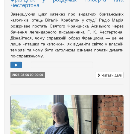
Честертона
Завершуючи цикл катехез про видатних британських
католиків, отець Віталій Храбатин у студії Радіо Марія
розкриває постать Святого Франциска Асизького через
бачення легендарного письменника Г. К. Честертона.
Дізнайтеся, чому справжній образ Франциска — це не
лише «пташки та квіточки», як віднайти світло у власній
темряві та чому бути католиком означає почати думати
по-справжньому.
Читати далі
2026-08-06 00:00:00