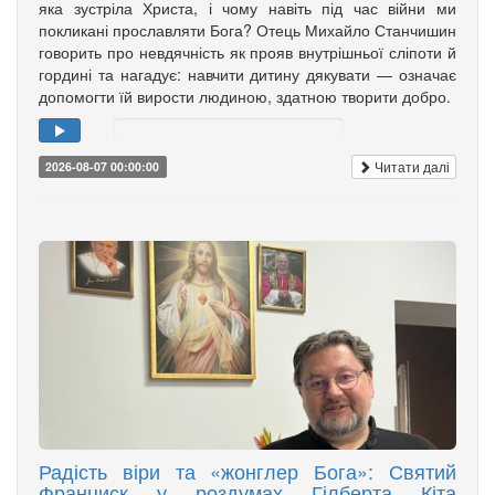
яка зустріла Христа, і чому навіть під час війни ми
покликані прославляти Бога? Отець Михайло Станчишин
говорить про невдячність як прояв внутрішньої сліпоти й
гордині та нагадує: навчити дитину дякувати — означає
допомогти їй вирости людиною, здатною творити добро.
Читати далі
2026-08-07 00:00:00
Радість віри та «жонглер Бога»: Святий
Франциск у роздумах Гілберта Кіта