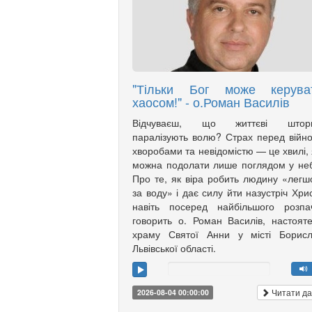
"Тільки Бог може керува
хаосом!" - о.Роман Василів
Відчуваєш, що життєві штор
паралізують волю? Страх перед війн
хворобами та невідомістю — це хвилі, 
можна подолати лише поглядом у не
Про те, як віра робить людину «лег
за воду» і дає силу йти назустріч Хри
навіть посеред найбільшого розпа
говорить о. Роман Василів, настоят
храму Святої Анни у місті Борисл
Львівської області.
Читати да
2026-08-04 00:00:00