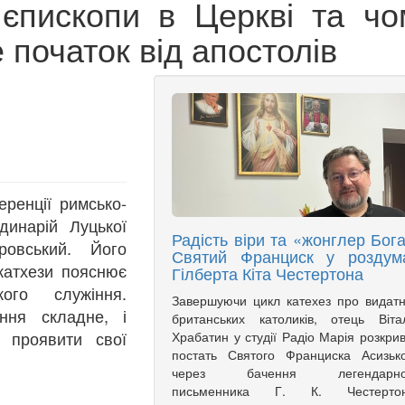
єпископи в Церкві та чо
 початок від апостолів
ренції римсько-
динарій Луцької
Радість віри та «жонглер Бога
ровський. Його
Святий Франциск у роздум
катхези пояснює
Гілберта Кіта Честертона
ого служіння.
Завершуючи цикл катехез про видат
ння складне, і
британських католиків, отець Віта
 проявити свої
Храбатин у студії Радіо Марія розкри
постать Святого Франциска Асизьк
через бачення легендарно
письменника Г. К. Честертон