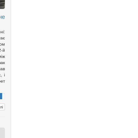
не
ні:
тає
ом
2-й
іж
зак
ав
, і
рет
лі