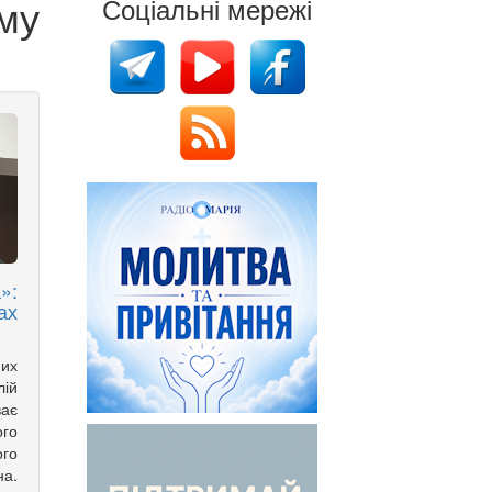
му
Соціальні мережі
»:
ах
них
лій
ває
ого
го
а.