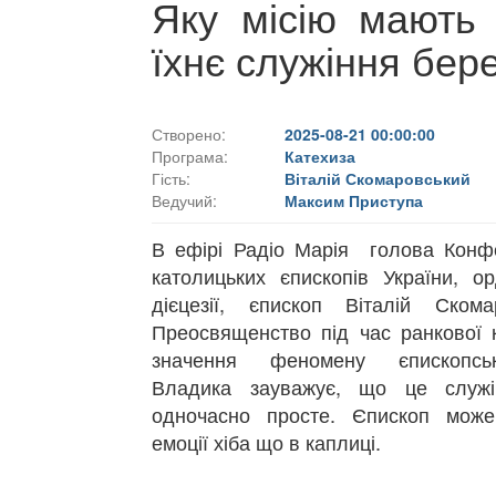
Яку місію мають 
їхнє служіння бере
Створено:
2025-08-21 00:00:00
Програма:
Катехиза
Гість:
Віталій Скомаровський
Ведучий:
Максим Приступа
В ефірі Радіо Марія голова Конфе
католицьких єпископів України, ор
дієцезії, єпископ Віталій Скома
Преосвященство під час ранкової 
значення феномену єпископськ
Владика зауважує, що це служі
одночасно просте. Єпископ може
емоції хіба що в каплиці.