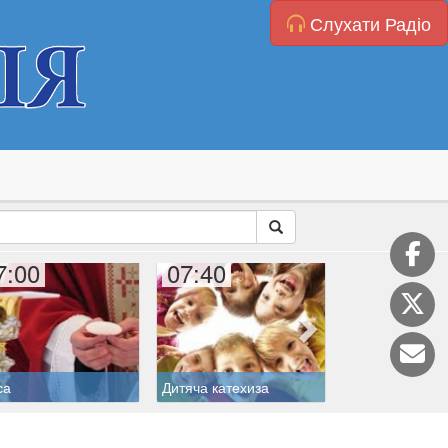
Слухати Радіо
7:00
07:40
08:00
са
Дитяча катехиза
Святий дня