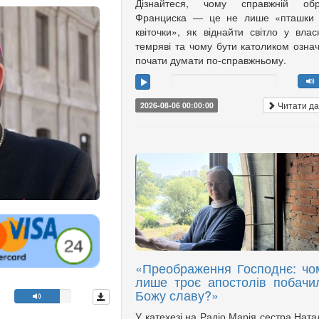
Дізнайтеся, чому справжній обр
Франциска — це не лише «пташки 
квіточки», як віднайти світло у влас
темряві та чому бути католиком озна
почати думати по-справжньому.
Читати да
2026-08-06 00:00:00
«Преображення Господнє: чо
лише троє апостолів побачи
Божу славу?»
У катехезі на Радіо Марія сестра Ната