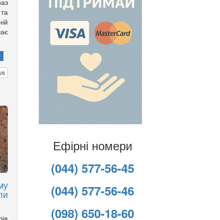
аз
та
ній
чає
лі
Ефірні номери
(044) 577-56-45
му
(044) 577-56-46
ли
(098) 650-18-60
лія