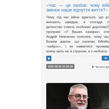
«Час — це любов: чому вій
змінює наше відчуття життя?»
Чому під час війни здається, що р
минають швидше, а спогади п
дитинство стають особливо дорогими
програмі «У Ваших намірах» оте
Андрій Немченко пояснює, чому ча
Божим даром, що означає біблійн
«кайрос», і як навчитися прожива
кожну мить не зі страхом, а з любов’ю.
Читати да
2026-08-06 00:00:00