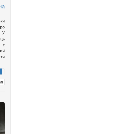
на
оки
ро
? У
ць
с є
ий
ти
лі