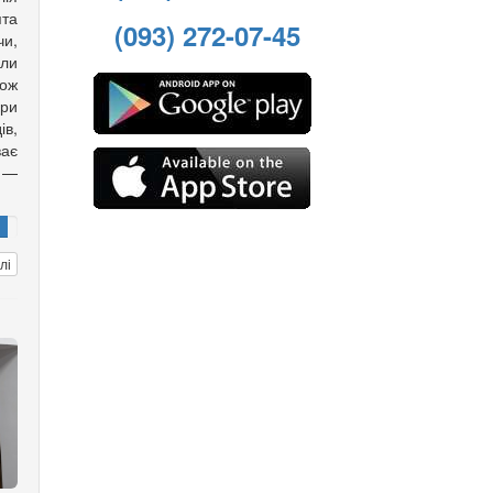
ята
(093) 272-07-45
чи,
али
кож
ори
ів,
ає
 —
лі