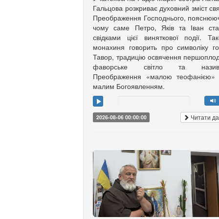
Гальцова розкриває духовний зміст св
Преображення Господнього, пояснюю
чому саме Петро, Яків та Іван ст
свідками цієї виняткової події. Та
монахиня говорить про символіку г
Тавор, традицію освячення першоплод
фаворське світло та назив
Преображення «малою теофанією»
малим Богоявленням.
Читати да
2026-08-06 00:00:00