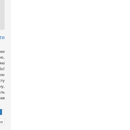
ти
ми
ою,
які
бо!
шою
сту
чу,
ель
ав
лі