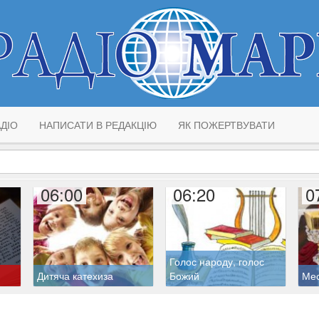
ДІО
НАПИСАТИ В РЕДАКЦІЮ
ЯК ПОЖЕРТВУВАТИ
06:00
06:20
0
Голос народу, голос
Дитяча катехиза
Божий
Ме