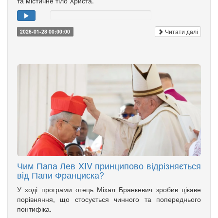
та містичне тіло Христа.
Читати далі
2026-01-28 00:00:00
Чим Папа Лев XIV принципово відрізняється
від Папи Франциска?
У ході програми отець Міхал Бранкевич зробив цікаве
порівняння, що стосується чинного та попереднього
понтифіка.