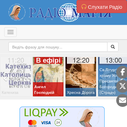
Слухати Радіо
Toggle navigation
11:20
12:20
13:00
В ефірі
Св.Літургія з
храму Успіння
Пресвятої
Ангел
Богородиці
Катехиза
Господній
Хресна Дорога
(Страдч)