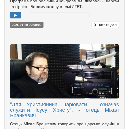
Програма про релігійний конформізм, ліберальні церкви
та вірність Божому закону в темі ЛГБТ.
Читати далі
2026-01-29 00:00:00
"Для християнина царювати - означає
служити Ісусу Христу", - отець Міхал
Бранкевич
Отець Міхал Бранкевич говорить про царське служіння