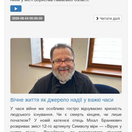
Читати далі
2026-08-04 00:00:00
Вічне життя як джерело надії у важкі часи
У часи війни ми особливо гостро відчуваємо крихкість
людського існування. Чи є смерть кінцем, чи лише
початком? У новій катехезі отець Міхал Бранкевич
розкриває зміст 12-го артикулу Символу віри — «Вірую у
життя вічне». Дізнайтеся, як перспектива вічності