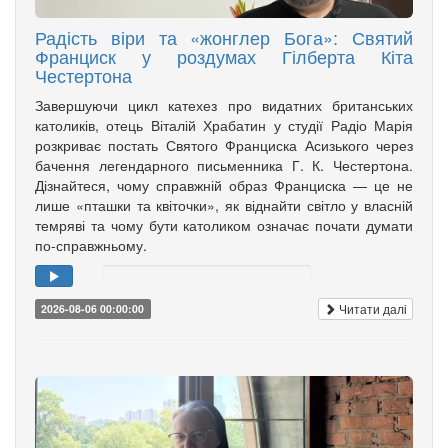
Радість віри та «жонглер Бога»: Святий
Франциск у роздумах Гілберта Кіта
Честертона
Завершуючи цикл катехез про видатних британських
католиків, отець Віталій Храбатин у студії Радіо Марія
розкриває постать Святого Франциска Асизького через
бачення легендарного письменника Г. К. Честертона.
Дізнайтеся, чому справжній образ Франциска — це не
лише «пташки та квіточки», як віднайти світло у власній
темряві та чому бути католиком означає почати думати
по-справжньому.
Читати далі
2026-08-06 00:00:00