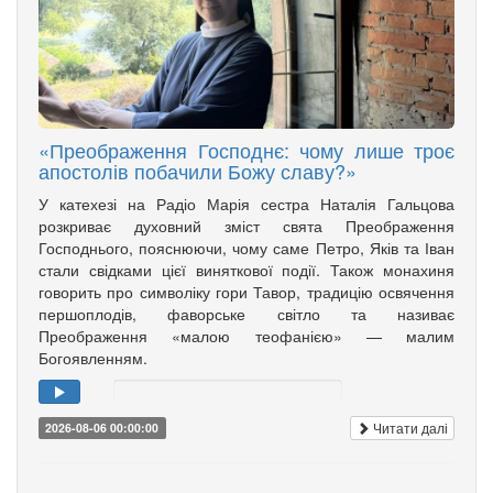
«Преображення Господнє: чому лише троє
апостолів побачили Божу славу?»
У катехезі на Радіо Марія сестра Наталія Гальцова
розкриває духовний зміст свята Преображення
Господнього, пояснюючи, чому саме Петро, Яків та Іван
стали свідками цієї виняткової події. Також монахиня
говорить про символіку гори Тавор, традицію освячення
першоплодів, фаворське світло та називає
Преображення «малою теофанією» — малим
Богоявленням.
Читати далі
2026-08-06 00:00:00