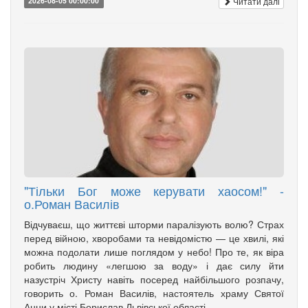
Читати далі
2026-08-05 00:00:00
"Тільки Бог може керувати хаосом!" -
о.Роман Василів
Відчуваєш, що життєві шторми паралізують волю? Страх
перед війною, хворобами та невідомістю — це хвилі, які
можна подолати лише поглядом у небо! Про те, як віра
робить людину «легшою за воду» і дає силу йти
назустріч Христу навіть посеред найбільшого розпачу,
говорить о. Роман Василів, настоятель храму Святої
Анни у місті Борислав Львівської області.