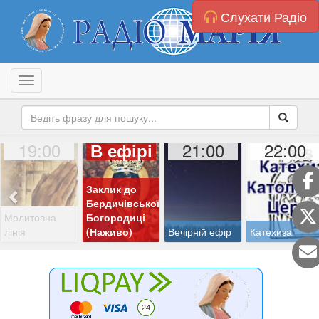
Слухати Радіо
Toggle navigation
19:00
21:00
22:00
В ефірі
Заклик до
Бердичівської
Молитовна
Богородиці
лінія
(Наживо)
Вечірній ефір
Катехиза