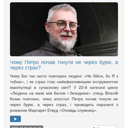
Чому Петро почав тонути не через бурю, а
через страх?
Чому Бог так часто повторює людині: «Не бійся, бо Я з
тобою», і як страх стає найефективнішим інструментом
маніпуляції в сучасному світі? У 22-й катехезі циклу
«Людина на межі між Богом і безоднею» отець Віталій
Козак пояснює, чому апостол Петро почав тонути не
через бурю, а через страх, і проводить паралелі з
романом Маргарет Етвуд «Оповідь служниці».