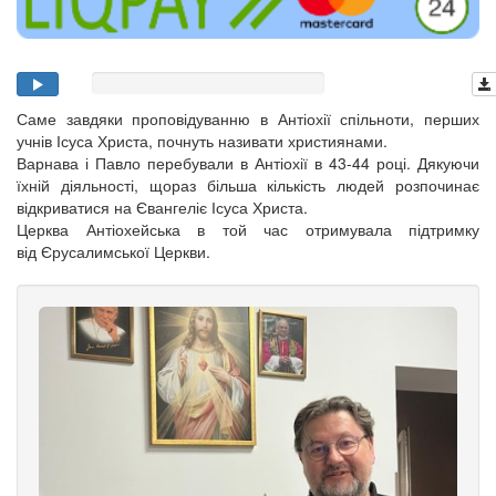
Саме завдяки проповідуванню в Антіохії спільноти, перших
учнів Ісуса Христа, почнуть називати християнами.
Варнава і Павло перебували в Антіохії в 43-44 році. Дякуючи
їхній діяльності, щораз більша кількість людей розпочинає
відкриватися на Євангеліє Ісуса Христа.
Церква Антіохейська в той час отримувала підтримку
від Єрусалимської Церкви.