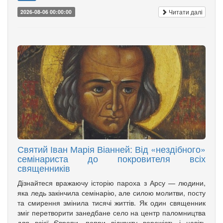
Читати далі
2026-08-06 00:00:00
Святий Іван Марія Віанней: Від «нездібного»
семінариста до покровителя всіх
священників
Дізнайтеся вражаючу історію пароха з Арсу — людини,
яка ледь закінчила семінарію, але силою молитви, посту
та смирення змінила тисячі життів. Як один священник
зміг перетворити занедбане село на центр паломництва
для всієї Європи, попри відкриту ворожість і навіть