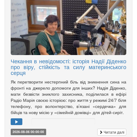
Чекання в невідомості: історія Надії Діденко
про віру, стійкість та силу материнського
серця
Як перетворити нестерпний біль від зникнення сина на
фронті на джерело допомоги для інших? Надія Діденко,
мати безвісти зниклого захисника, поділилася в ефірі
Радіо Марія своєю історією: про життя у режимі 24/7 біля
телефону, про волонтерство, в’язані «сердечка» для
бійців та нову місію у «сімейній домівці» для дітей-сиріт.
Читати далі
2026-08-06 00:00:00