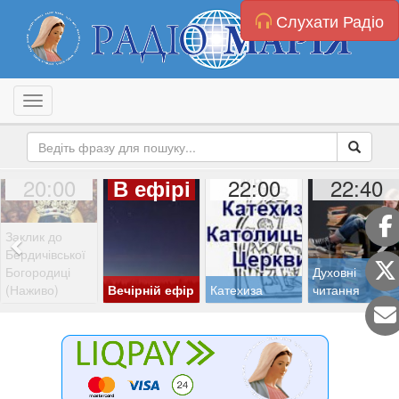
Слухати Радіо
Toggle navigation
20:00
22:00
22:40
В ефірі
Заклик до
Бердичівської
Богородиці
Духовні
(Наживо)
Вечірній ефір
Катехиза
читання