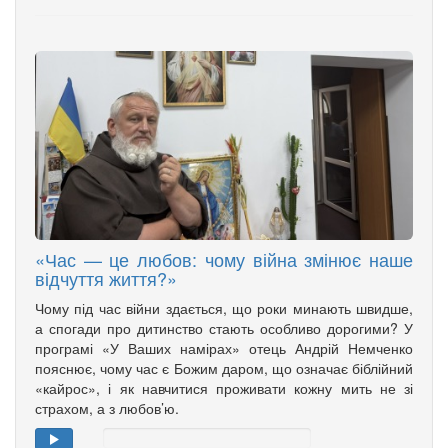
«Час — це любов: чому війна змінює наше
відчуття життя?»
Чому під час війни здається, що роки минають швидше,
а спогади про дитинство стають особливо дорогими? У
програмі «У Ваших намірах» отець Андрій Немченко
пояснює, чому час є Божим даром, що означає біблійний
«кайрос», і як навчитися проживати кожну мить не зі
страхом, а з любов’ю.