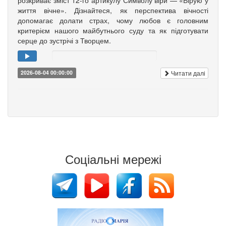
розкриває зміст 12-го артикулу Символу віри — «Вірую у
життя вічне». Дізнайтеся, як перспектива вічності
допомагає долати страх, чому любов є головним
критерієм нашого майбутнього суду та як підготувати
серце до зустрічі з Творцем.
Читати далі
2026-08-04 00:00:00
Соціальні мережі