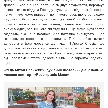
тривалий час є в нас, постійно змушує осуджувати, породжує
наклеп, варто віддати Господу Ісусу на сповіді це небезпечне
почуття, яке може привести до тяжкого гріха, що стає плодом
заздрості. Якщо ми відчуваємо до іншої особи позитивні
почуття, висловлюючи, наприклад, певний комплімент щодо
смаку в одязі, зовнішнього вигляду чи ін., це може бути світла
заздрість, яка не є поганою. Але потрібно пильнувати, щоб
заздрість не переросла в ненависть. Тоді потрібно шукати
допомоги в Бога через священника і Таїнство Сповіді, що
допоможе звільнитися від руйнівного почуття. Бог любить нас
безкорисливою любов’ю в Ісусі Христі, тому хоче зберегти нас
від небезпеки і втрати єдності з Ним, що гарантує радість і
щастя.
Отець Міхал Бранкевич, духівний наставник дієцезіальної
місійної семінарії «Redemptoris Mater»