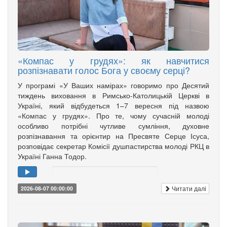
«Компас у грудях»: як навчитися
розпізнавати голос Бога у своєму серці?
У програмі «У Ваших намірах» говоримо про Десятий
тиждень виховання в Римсько-Католицькій Церкві в
Україні, який відбудеться 1–7 вересня під назвою
«Компас у грудях». Про те, чому сучасній молоді
особливо потрібні чутливе сумління, духовне
розпізнавання та орієнтир на Пресвяте Серце Ісуса,
розповідає секретар Комісії душпастирства молоді РКЦ в
Україні Ганна Тодор.
Читати далі
2026-08-07 00:00:00