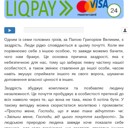
Одним із семи головних гріхів, за Папою Григорієм Великим, є
заздрість. Люди рідко сповідаються в цьому почутті. Коли ми
порівнюємо себе з іншою особою, то завжди можемо бачити,
чого нам бракує. Це основна причина заздрості, яка є
небезпечною для нас, тому що забирає певну частину нашої
особистості, а також змінює ставлення до іншої особи, часом
навіть змушує сприймати іншого як свого ворога, шукаючи
доповнення власної цінності в інших.
Заздрість збуджує комплекси та позбавляє людину
незалежності. Це почуття пробуджує в особистості претензії до
всіх навколо через те, що вона не така, якою б хотіла бути. У
такому випадку можна скористатися молитвою і промовити:
«Прости мене, Господи, що я маю таке відчуття»
чи:
«Звільни мене, Господи, від цього почуття заздрості»
. За
людською природою людина завжди хоче показати себе
кращою, але коли помічаємо, що заздрість стосовно іншого