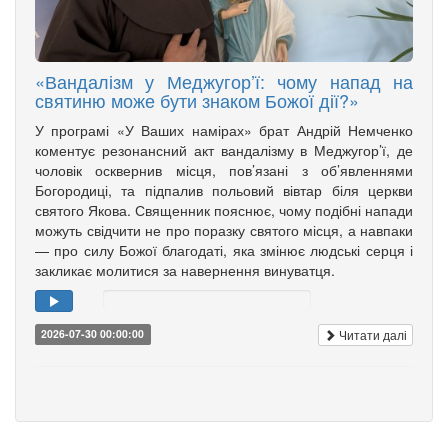
«Вандалізм у Меджугор’ї: чому напад на
святиню може бути знаком Божої дії?»
У програмі «У Ваших намірах» брат Андрій Немченко
коментує резонансний акт вандалізму в Меджугор’ї, де
чоловік осквернив місця, пов’язані з об’явленнями
Богородиці, та підпалив польовий вівтар біля церкви
святого Якова. Священник пояснює, чому подібні напади
можуть свідчити не про поразку святого місця, а навпаки
— про силу Божої благодаті, яка змінює людські серця і
закликає молитися за навернення винуватця.
Читати далі
2026-07-30 00:00:00