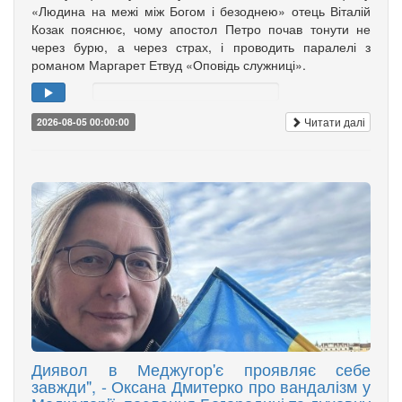
«Людина на межі між Богом і безоднею» отець Віталій
Козак пояснює, чому апостол Петро почав тонути не
через бурю, а через страх, і проводить паралелі з
романом Маргарет Етвуд «Оповідь служниці».
Читати далі
2026-08-05 00:00:00
Диявол в Меджугор'є проявляє себе
завжди", - Оксана Дмитерко про вандалізм у