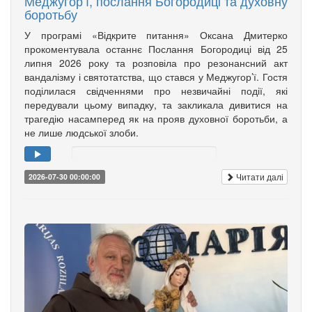
Меджугор’ї, послання Богородиці та духовну
боротьбу
У програмі «Відкрите питання» Оксана Дмитерко
прокоментувала останнє Послання Богородиці від 25
липня 2026 року та розповіла про резонансний акт
вандалізму і святотатства, що стався у Меджугор’ї. Гостя
поділилася свідченнями про незвичайні події, які
передували цьому випадку, та закликала дивитися на
трагедію насамперед як на прояв духовної боротьби, а
не лише людської злоби.
Читати далі
2026-07-30 00:00:00