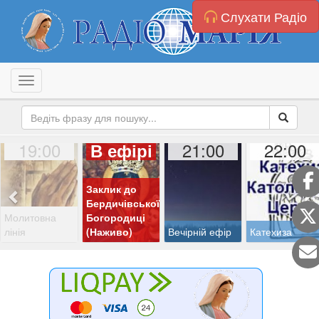
Слухати Радіо
Toggle navigation
19:00
21:00
22:00
В ефірі
Заклик до
Бердичівської
Молитовна
Богородиці
лінія
(Наживо)
Вечірній ефір
Катехиза