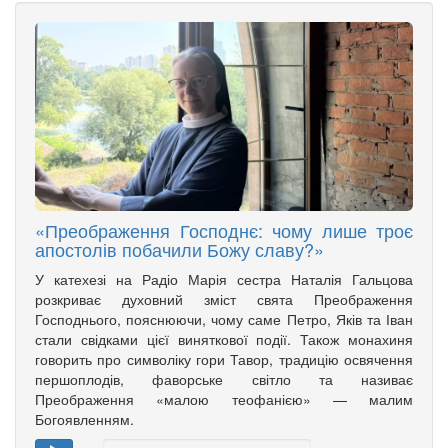
«Преображення Господнє: чому лише троє
апостолів побачили Божу славу?»
У катехезі на Радіо Марія сестра Наталія Гальцова
розкриває духовний зміст свята Преображення
Господнього, пояснюючи, чому саме Петро, Яків та Іван
стали свідками цієї виняткової події. Також монахиня
говорить про символіку гори Тавор, традицію освячення
першоплодів, фаворське світло та називає
Преображення «малою теофанією» — малим
Богоявленням.