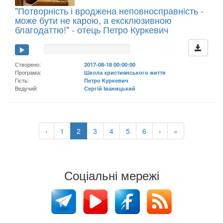
"Потворність і вроджена неповносправність -
може бути не карою, а ексклюзивною
благодаттю!" - отець Петро Куркевич
Створено:
2017-08-18 00:00:00
Програма:
Школа християнського життя
Гість:
Петро Куркевич
Ведучий:
Сергій Іваницький
‹
1
2
3
4
5
6
›
»
Соціальні мережі