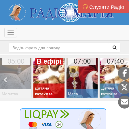
Слухати Радіо
Toggle navigation
05:00
07:00
07:40
В ефірі
Дитяча
Дитяча
Молитва
катехиза
Меса
катехиза