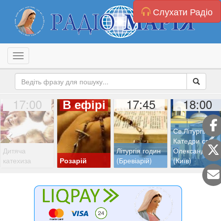
Слухати Радіо
Toggle navigation
17:00
17:45
18:00
В ефірі
Св.Літургія з
Катедри св.
Дитяча
Літургія годин
Олександра
катехиза
Розарій
(Бревіарій)
(Київ)