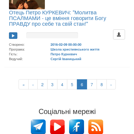
Отець Петро КУРКЕВИЧ: "Молитва
ПСАЛМАМИ - це вміння говорити Богу
ПРАВДУ про себе та свій стан!"
Створено:
2016-02-09 00:00:00
Програма:
Школа християнського життя
Гість:
Петро Куркевич
Ведучий:
Сергій Іваницький
«
‹
2
3
4
5
6
7
8
›
Соціальні мережі