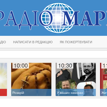
ДІО
НАПИСАТИ В РЕДАКЦІЮ
ЯК ПОЖЕРТВУВАТИ
10:00
10:30
1
Розарій
У ваших намірах
Жит