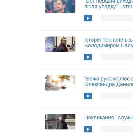
"Бог перший виходи
після упадку" - оте
Історія Тернопільсь
Володимиром Сал
"Божа рука малює в
Олександра Данил
Покликання і служі