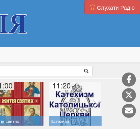
Слухати Радіо
1:00
11:20
12:00
ія святих
Катехиза
Ангел Господні