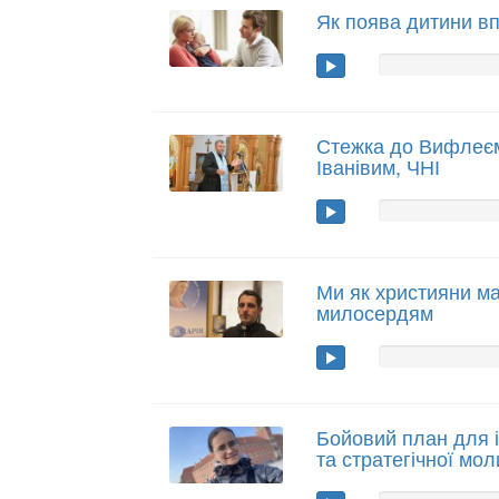
Як поява дитини вп
Стежка до Вифлеєм
Іванівим, ЧНІ
Ми як християни ма
милосердям
Бойовий план для і
та стратегічної мо