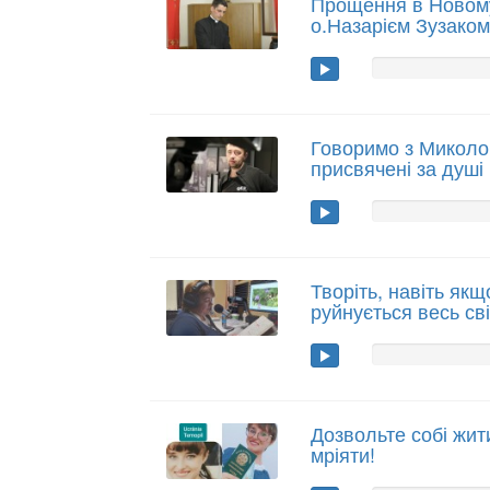
Прощення в Новому
о.Назарієм Зузако
Говоримо з Миколою
присвячені за душі
Творіть, навіть як
руйнується весь сві
Дозвольте собі жит
мріяти!