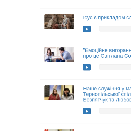
Ісус є прикладом с
"Емоційне вигорання
про це Світлана С
Наше служіння у ма
Тернопільської спі
Безпятчук та Любо