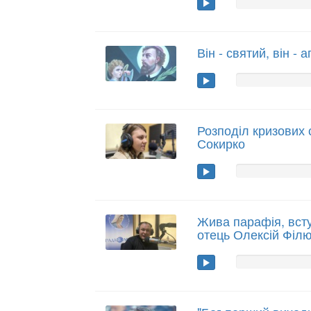
Він - святий, він - 
Розподіл кризових 
Сокирко
Жива парафія, всту
отець Олексій Філ