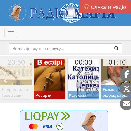
Слухати Радіо
Toggle navigation
23:50
00:30
01:10
В ефірі
Літургія годин
Розмова з
(Бревіарій)
Розарій
Катехиза
екзорцистом