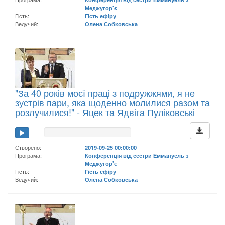
Меджугор'є
Гість:
Гість ефіру
Ведучий:
Олена Собковська
"За 40 років моєї праці з подружжями, я не
зустрів пари, яка щоденно молилися разом та
розлучилися!" - Яцек та Ядвіга Пуліковські
Створено:
2019-09-25 00:00:00
Програма:
Конференція від сестри Еммануель з
Меджугор'є
Гість:
Гість ефіру
Ведучий:
Олена Собковська