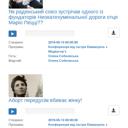
Як радянський союз зустрічав одного із
фундаторів Неокатехуменальної дороги отця
Маріо Пецці??
Створено:
2019-05-13 00:00:00
Програма:
Конференція від сестри Еммануель з
Меджугор'є
Гість:
Олена Собковська
Ведучий:
Олена Собковська
Аборт передусім вбиває жінку!
Створено:
2019-05-13 00:00:00
Програма:
Конференція від сестри Еммануель з