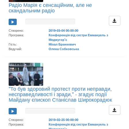
Радіо Марія є сенсаційним, але не
скандальним радіо
Створено:
2019-03-04 00:00:00
Програма:
Конференція від сестри Еммануель з
Меджугор'є
Гість:
Міхал Бранкевич
Ведучий:
Олена Собковська
"То був здоровий протест проти неправди,
несправедливості і зради," - згадує події
Майдану єпископ Станіслав Широкорадюк
Створено:
2019-02-25 00:00:00
Програма:
Конференція від сестри Еммануель з
Меджугор'є