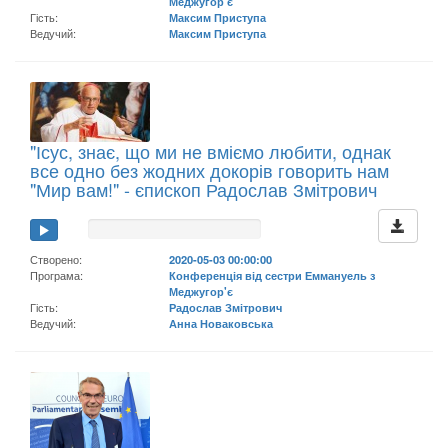
Меджугор'є
Гість:
Максим Приступа
Ведучий:
Максим Приступа
"Ісус, знає, що ми не вміємо любити, однак
все одно без жодних докорів говорить нам
"Мир вам!" - єпископ Радослав Змітрович
Створено:
2020-05-03 00:00:00
Програма:
Конференція від сестри Еммануель з
Меджугор'є
Гість:
Радослав Змітрович
Ведучий:
Анна Новаковська