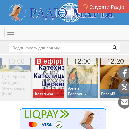
Слухати Радіо
Toggle navigation
10:00
12:00
12:20
В ефірі
Св.Літургія з
Катедри св.
Олександра
Ангел
(Київ)
Катехиза
Господній
Розарій