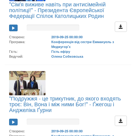
"Сім'я виживе навіть при антисімейній
політиці!" - Президента Європейської
Федерації Спілок Католицьких Родин
Створено:
2019-09-25 00:00:00
Програма:
Конференція від сестри Еммануель з
Меджугор'є
Гість:
Гість ефіру
Ведучий:
Олена Собковська
"Подружжя - це трикутник, до якого входять
троє: Він, Вона і між ними Бог!" - Ґжегош і
Анджеліка Ґурни
Створено:
2019-09-25 00:00:00
Програма:
Конференція від сестри Еммануель з