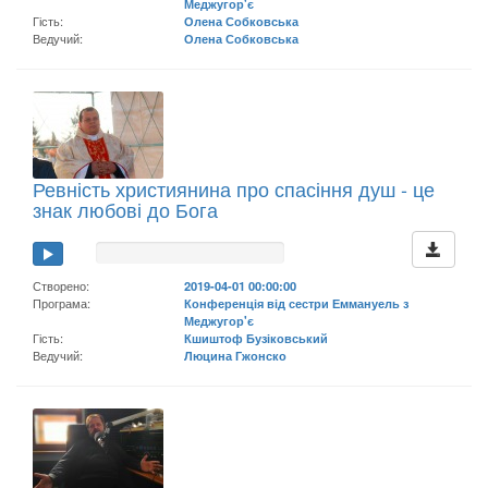
Меджугор'є
Гість:
Олена Собковська
Ведучий:
Олена Собковська
Ревність християнина про спасіння душ - це
знак любові до Бога
Створено:
2019-04-01 00:00:00
Програма:
Конференція від сестри Еммануель з
Меджугор'є
Гість:
Кшиштоф Бузіковський
Ведучий:
Люцина Гжонско