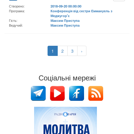
Створено:
2018-09-20 00:00:00
Програма:
Конференція від сестри Еммануель з
Меджугор'є
Гість:
Максим Приступа
Ведучий:
Максим Приступа
1
2
3
›
Соціальні мережі