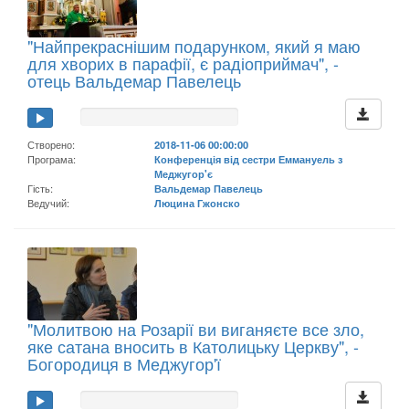
"Найпрекраснішим подарунком, який я маю
для хворих в парафії, є радіоприймач", -
отець Вальдемар Павелець
Створено:
2018-11-06 00:00:00
Програма:
Конференція від сестри Еммануель з
Меджугор'є
Гість:
Вальдемар Павелець
Ведучий:
Люцина Гжонско
"Молитвою на Розарії ви виганяєте все зло,
яке сатана вносить в Католицьку Церкву", -
Богородиця в Меджугор'ї