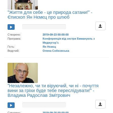
"Життя для себе - це природа сатани!" -
Єпископ Ян Нємєц про шлюб
Створено:
2019-09-23 00:00:00
Програма:
Конференція від сестри Еммануель з
Меджугор'є
Гість:
Ян Нємєц
Ведучий:
Олена Собковська
"Незалежно, чи ти віруючий, чи ні - почуття
вини за гріхи буде тебе переслідувати!" -
Владика Радослав Змітрович
Створено:
2019-09-20 00:00:00