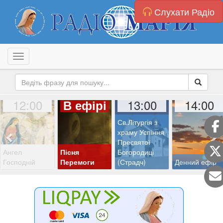
Слухати Радіо
Toggle navigation
12:00
13:00
14:00
В ефірі
Св.Літургія з
храму Успіння
Пресвятої
Ангел
Пісня
Богородиці
Господній
Перемоги
(Страдч)
Денний ефір