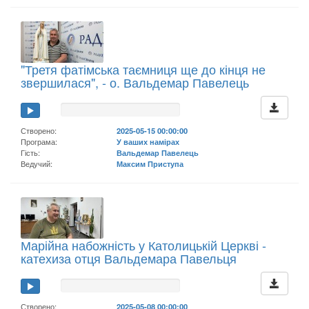
"Третя фатімська таємниця ще до кінця не
звершилася", - о. Вальдемар Павелець
Створено:
2025-05-15 00:00:00
Програма:
У ваших намірах
Гість:
Вальдемар Павелець
Ведучий:
Максим Приступа
Марійна набожність у Католицькій Церкві -
катехиза отця Вальдемара Павельця
Створено:
2025-05-08 00:00:00