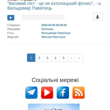
"Великий піст - це не католицький фітнес", - о.
Вальдемар Павелець
Створено:
2025-03-06 00:00:00
Програма:
Катехиза
Гість:
Вальдемар Павелець
Ведучий:
Максим Приступа
1
2
3
4
5
›
»
Соціальні мережі