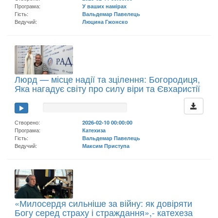
Програма:
У ваших намірах
Гість:
Вальдемар Павелець
Ведучий:
Люцина Гжонско
Люрд — місце надії та зцілення: Богородиця,
Яка нагадує світу про силу віри та Євхаристії
Створено:
2026-02-10 00:00:00
Програма:
Катехиза
Гість:
Вальдемар Павелець
Ведучий:
Максим Приступа
«Милосердя сильніше за війну: як довіряти
Богу серед страху і страждання»,- катехеза