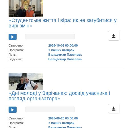
«Студентське життя і віра: як не загубитися у
вирі змін»
Створено:
2025-10-02 00:00:00
Програма:
У ваших намірах
Гість:
Вальдемар Павелець
Ведучий:
Вальдемар Павелець
«Дні молоді у Зарічанах: досвід учасника і
погляд організатора»
Створено:
2025-09-25 00:00:00
Програма:
У ваших намірах
Гість:
Вальдемар Павелець