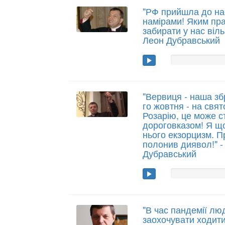
"РФ прийшла до на
намірами! Яким пра
забирати у нас віль
Леон Дубравський
"Вервиця - наша зб
го жовтня - на свят
Розарію, це може 
дороговказом! Я щ
нього екзорцизм. 
полонив диявол!" -
Дубравський
"В час пандемії лю
заохочувати ходити