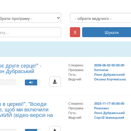
X
Шукати
оє друге серце!" -
Створено:
2026-06-02 00:00:00
он Дубраський
Програма:
Катехиза
Гість:
Леон Дубравський
Ведучий:
Оксана Корчевська
 в церкві!". "Всюди
Створено:
2023-11-17 00:00:00
оче, щоб ми включили
Програма:
Резонанс
Гість:
Леон Дубравський
КИЙ (відео-версія на
Ведучий:
Сергій Іваницький