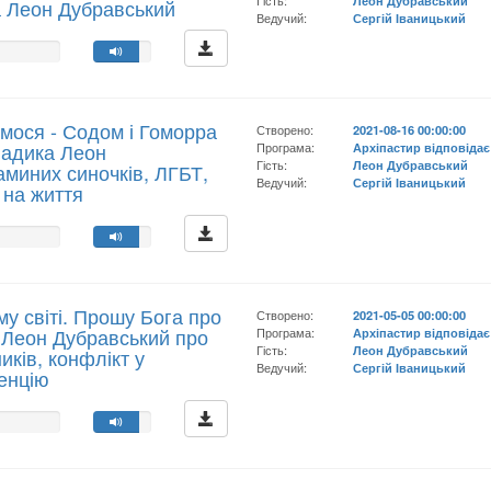
Гість:
Леон Дубравський
а Леон Дубравський
Ведучий:
Сергій Іваницький
мося - Содом і Гоморра
Створено:
2021-08-16 00:00:00
ладика Леон
Програма:
Архіпастир відповідає
Гість:
Леон Дубравський
миних синочків, ЛГБТ,
Ведучий:
Сергій Іваницький
ь на життя
му світі. Прошу Бога про
Створено:
2021-05-05 00:00:00
оп Леон Дубравський про
Програма:
Архіпастир відповідає
Гість:
Леон Дубравський
ків, конфлікт у
Ведучий:
Сергій Іваницький
генцію