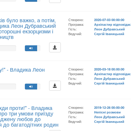
ів було важко, а потім,
Створено:
2020-07-03 00:00:00
адика Леон Дубравський
Програма:
Архіпастир відповідає
Гість:
Леон Дубравський
оторошні екзорцизми і
Ведучий:
Сергій Іваницький
мництв
у!" - Владика Леон
Створено:
2020-03-18 00:00:00
Програма:
Архіпастир відповідає
Гість:
Леон Дубравський
Ведучий:
Сергій Іваницький
жди проти!" - Владика
Створено:
2019-12-26 00:00:00
про три умови приїзду
Програма:
Непісні розмови
Гість:
Леон Дубравський
роджену любов до
Ведучий:
Сергій Іваницький
я до багатодітних родин