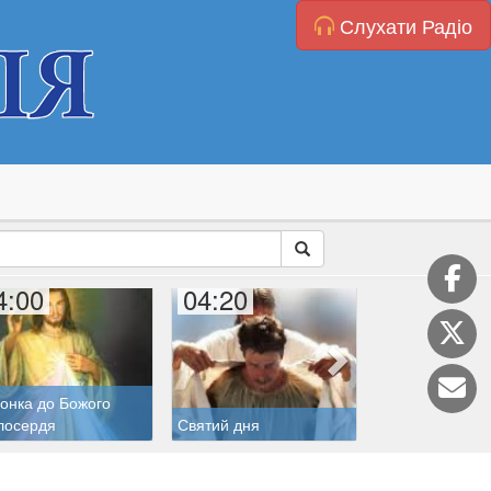
Слухати Радіо
4:00
04:20
05:00
онка до Божого
лосердя
Святий дня
Молитва