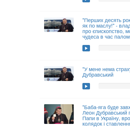
"Перших десять рок
як по маслу!" - вл
про єпископство, м
чудеса в час пало
"У мене нема страх
Дубравський
"Баба-яга буде зав
Леон Дубравський 
Папи в Україну, в
колядок і ставленн