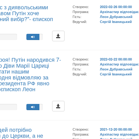
с з диявольськими
Створено:
2022-02-26 00:00:00
вом Путін хоче
Програма:
Архіпастир відповідає
Гість:
Леон Дубравський
ний вибір?"- єпископ
Ведучий:
Сергій Іваницький
роя! Путін народився 7-
Створено:
2022-02-22 00:00:00
о Діви Марії Цариці
Програма:
Архіпастир відповідає
Гість:
Леон Дубравський
стати нашим
Ведучий:
Сергій Іваницький
одня відмовляю за
Президента РФ явно
 єпископ Леон
дей потрібно
Створено:
2021-12-20 00:00:00
 до Церкви, а не
Програма:
Архіпастир відповідає