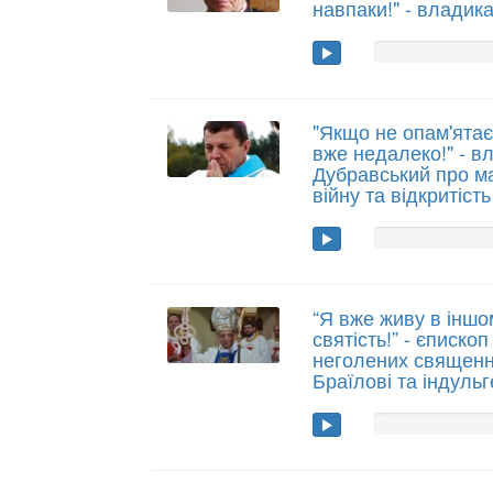
навпаки!" - владик
"Якщо не опам'ятає
вже недалеко!" - в
Дубравський про ма
війну та відкритіст
“Я вже живу в іншо
святість!” - єписк
неголених священни
Браїлові та індуль