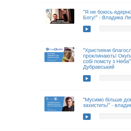
"Я не боюсь ядерно
Богу!" - Владика Л
"Християни благосл
проклинають! Окупа
собі помсту з Неба"
Дубравський
"Мусимо більше дов
захистить!" - влад