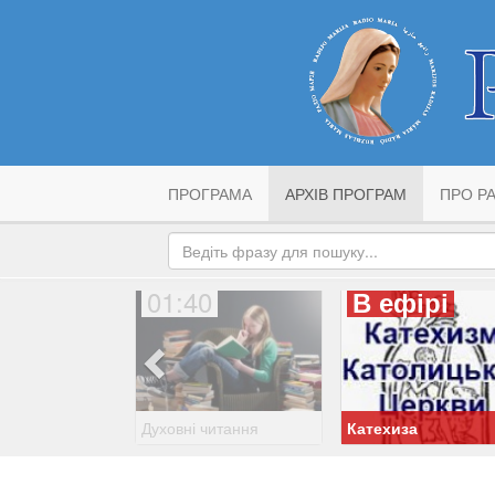
ПРОГРАМА
АРХІВ ПРОГРАМ
ПРО РА
01:40
В ефірі
Духовні читання
Катехиза