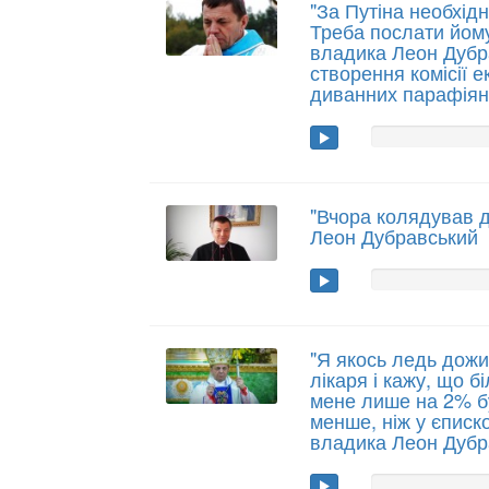
"За Путіна необхід
Треба послати йому
владика Леон Дубр
створення комісії е
диванних парафія
"Вчора колядував до
Леон Дубравський
"Я якось ледь дожи
лікаря і кажу, що б
мене лише на 2% б
менше, ніж у єписк
владика Леон Дубр