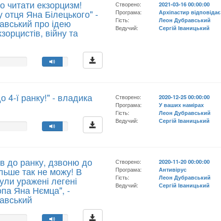
но читати екзорцизм!
Створено:
2021-03-16 00:00:00
 отця Яна Білецького" -
Програма:
Архіпастир відповідає
Гість:
Леон Дубравський
авський про ідею
Ведучий:
Сергій Іваницький
кзорцистів, війну та
н
 4-ї ранку!" - владика
Створено:
2020-12-25 00:00:00
Програма:
У ваших намірах
Гість:
Леон Дубравський
Ведучий:
Сергій Іваницький
в до ранку, дзвоню до
Створено:
2020-11-20 00:00:00
ільше так не можу! В
Програма:
Антивірус
Гість:
Леон Дубравський
ули уражені легені
Ведучий:
Сергій Іваницький
опа Яна Нємца", -
авський