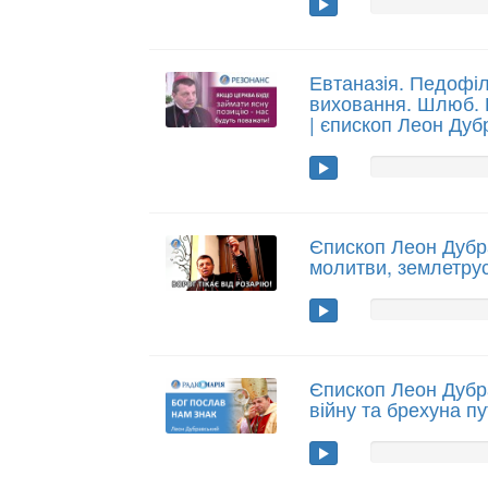
Евтаназія. Педофіл
виховання. Шлюб. 
| єпископ Леон Дуб
Єпископ Леон Дубр
молитви, землетру
Єпископ Леон Дубр
війну та брехуна пу