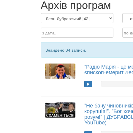
Архів програм
Знайдено 34 записи.
"Радіо Марія - це м
єпископ-емерит Ле
"Не бачу чиновників
корупція!". "Бог х
розум!" | ДУБРАВСЬ
YouTube)