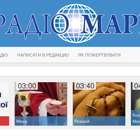
ДІО
НАПИСАТИ В РЕДАКЦІЮ
ЯК ПОЖЕРТВУВАТИ
03:00
03:40
0
Кор
Меса
Розарій
Ми