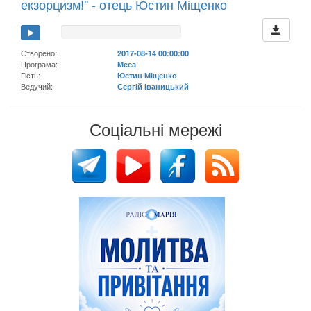
екзорцизм!" - отець Юстин Міщенко
Створено:
2017-08-14 00:00:00
Програма:
Меса
Гість:
Юстин Міщенко
Ведучий:
Сергій Іваницький
Соціальні мережі