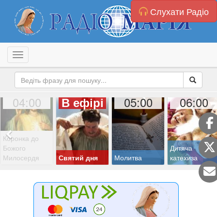
Слухати Радіо
Toggle navigation
04:00
05:00
06:00
В ефірі
Коронка до
Божого
Дитяча
Милосердя
Святий дня
Молитва
катехиза