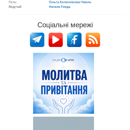
Гість:
Ольга Колеснікова-Чмель
Ведучий:
Наталя Говда
Соціальні мережі