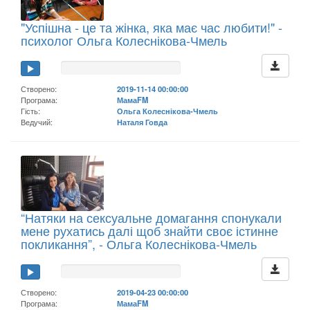
"Успішна - це та жінка, яка має час любити!" -
психолог Ольга Колеснікова-Чмель
Створено:
2019-11-14 00:00:00
Програма:
МамаFM
Гість:
Ольга Колеснікова-Чмель
Ведучий:
Наталя Говда
“Натяки на сексуальне домагання спонукали
мене рухатись далі щоб знайти своє істинне
покликання”, - Ольга Колеснікова-Чмель
Створено:
2019-04-23 00:00:00
Програма:
МамаFM