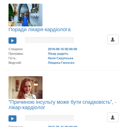
Поради лікаря-кардіолога
Створено:
2019-09-16 00:00:00
Програма:
Лікар радить
Гість:
Неля Скрупська
Ведучий:
Люцина Гжонско
"Причиною інсульту може бути спадковість", -
лікар-кардіолог
Створено:
2019-05-31 00:00:00