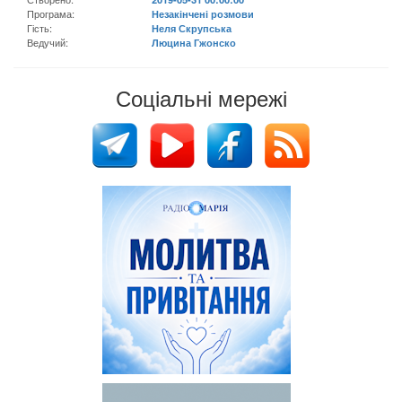
Програма:
Незакінчені розмови
Гість:
Неля Скрупська
Ведучий:
Люцина Гжонско
Соціальні мережі