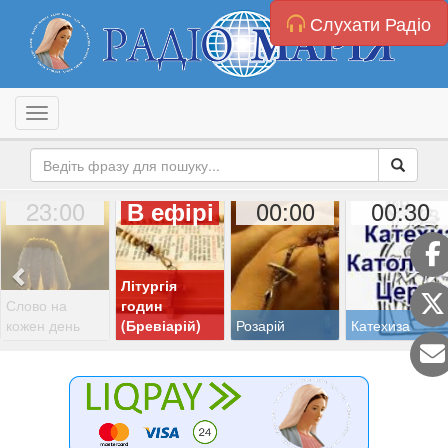
Слухати Радіо
Toggle navigation
23:00
00:00
00:30
В ефірі
Літургія
Слово на
годин
кожен день
(Бревіарій)
Розарій
Катехиза