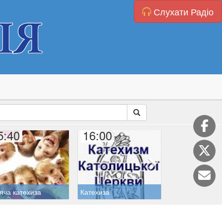
Слухати Радіо
5:40
16:00
16:45
яча катехиза
Катехиза
Дитяча молитв