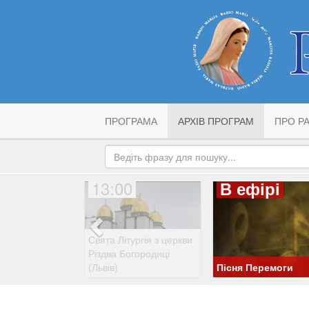
ПРОГРАМА
АРХІВ ПРОГРАМ
ПРО РА
13:00
В ефірі
Свята Літургія з церкви
Різдва Богородиці
(Львів)
Пісня Перемоги