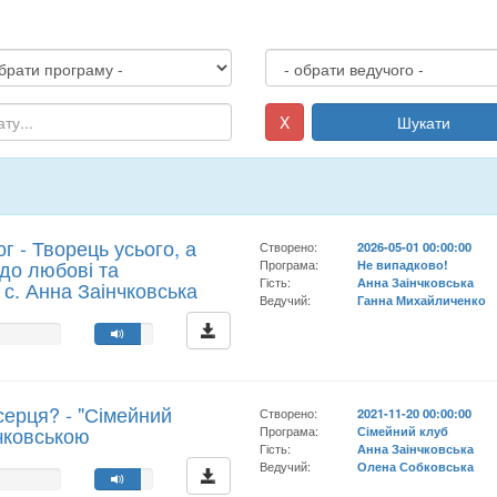
X
Шукати
г - Творець усього, а
Створено:
2026-05-01 00:00:00
до любові та
Програма:
Не випадково!
Гість:
Анна Заінчковська
- с. Анна Заінчковська
Ведучий:
Ганна Михайличенко
серця? - "Сімейний
Створено:
2021-11-20 00:00:00
чковською
Програма:
Сімейний клуб
Гість:
Анна Заінчковська
Ведучий:
Олена Собковська