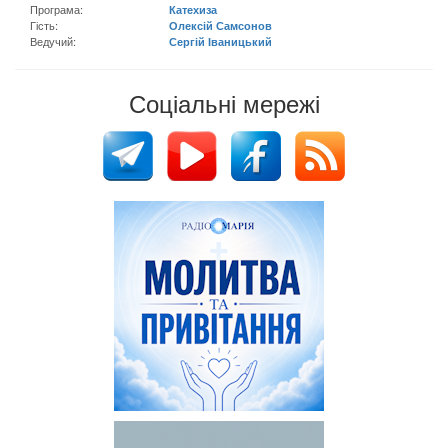
Програма:
Катехиза
Гість:
Олексій Самсонов
Ведучий:
Сергій Іваницький
Соціальні мережі