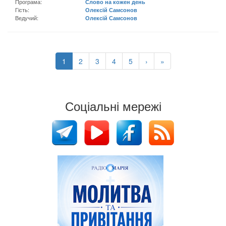
Програма:
Слово на кожен день
Гість:
Олексій Самсонов
Ведучий:
Олексій Самсонов
1
2
3
4
5
›
»
Соціальні мережі