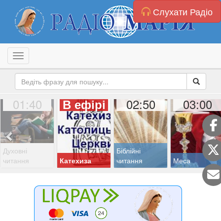
Слухати Радіо
Toggle navigation
01:40
02:50
03:00
В ефірі
Духовні
Біблійні
читання
Катехиза
читання
Меса