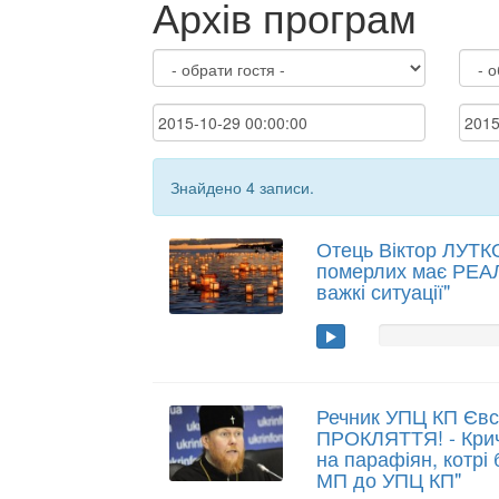
Архів програм
Знайдено 4 записи.
Отець Віктор ЛУТ
померлих має РЕА
важкі ситуації"
Речник УПЦ КП Євс
ПРОКЛЯТТЯ! - Крич
на парафіян, котрі
МП до УПЦ КП"