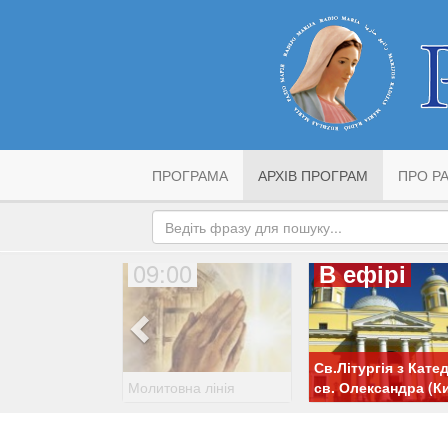
ПРОГРАМА
АРХІВ ПРОГРАМ
ПРО РА
09:00
В ефірі
Св.Літургія з Кате
Молитовна лінія
св. Олександра (Ки