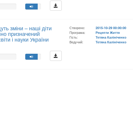
уть зміни – наші діти
Створено:
2015-10-29 00:00:00
йно призначений
Програма:
Рецепти Життя
Гість:
Тетяна Калініченко
світи і науки України
Ведучий:
Тетяна Калініченко