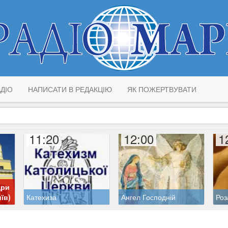
ДІО
НАПИСАТИ В РЕДАКЦІЮ
ЯК ПОЖЕРТВУВАТИ
11:20
12:00
1
дри
їв)
Катехиза
Ангел Господній
Роз