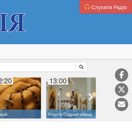
Слухати Радіо
2:20
13:00
14:00
арій
Літургія Східний обряд
Пісня Перемог