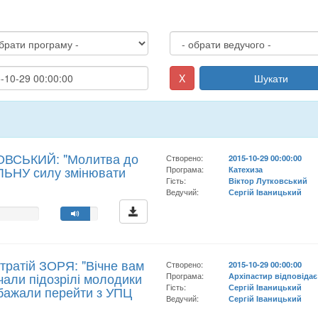
X
Шукати
КОВСЬКИЙ: "Молитва до
Створено:
2015-10-29 00:00:00
ЛЬНУ силу змінювати
Програма:
Катехиза
Гість:
Віктор Лутковський
Ведучий:
Сергій Іваницький
тратій ЗОРЯ: "Вічне вам
Створено:
2015-10-29 00:00:00
али підозрілі молодики
Програма:
Архіпастир відповідає
Гість:
Сергій Іваницький
 бажали перейти з УПЦ
Ведучий:
Сергій Іваницький