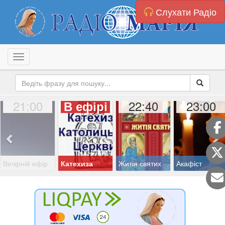
Слухати Радіо
Toggle navigation
21:00
22:40
23:00
В ефірі
Вечірній ефір
Катехиза
Житія святих
Акафіст